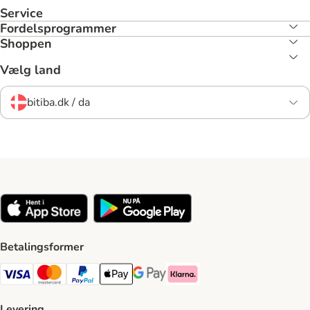
Service
Fordelsprogrammer
Shoppen
Vælg land
bitiba.dk / da
Betalingsformer
VISA Payment Method
Mastercard Payment Method
Paypal Payment Method
Apple Pay Payment Method
Google Pay Payment Method
Klarna Payment Method
Levering