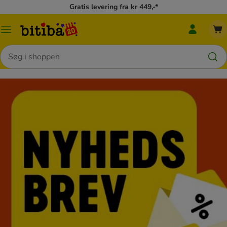
Gratis levering fra kr 449,-*
Min
Menu
bitiba
kategori
menu
Søg