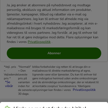
Ja, jeg ønsker at abonnere på nyhedsbrevet og modtage
personlig, eksklusiv og aktuel information om produkter,
tjenester, kampagner, tilbud og rabatter via e-mail og
reklamepartnere. Jeg kan til enhver tid afmelde mig via
afmeldingslinket i hvert nyhedsbrev. Jeg accepterer, at min e-
mailadresse må bruges til markedsføringsformål og kan
videregives til vores partnere. Jeg forstår, at jeg til enhver tid
har ret til at gøre indsigelse mod dette. Flere oplysninger kan
findes i vores
Privatlivspolitik
.
Abonner
*Vejl. pris
"Normalt"
bitiba forbeholder sig retten til at bruge din e-
=
= Den
mailadresse til direkte markedsføring af egne,
Vejledende
laveste
lignende varer eller tjenester. Du kan til enhver tid
pris *
pris på
gøre indsigelse herimod uden andre omkostninger
*Se
varianten
end de almindelige omkostninger, der er relateret til
vilkår
inden for
at kontakte zooplus' kundeservice. Yderligere
Privatlivspolitik
de seneste
oplysninger kan findes i vores
30 dage.
Betalingsformer