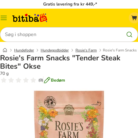
Gratis levering fra kr 449,-*
Menu
kategori
Søg
Hundefoder
Hundegodbidder
Rosie's Farm
Rosie's Farm Snacks 
Rosie's Farm Snacks "Tender Steak
Bites" Okse
70 g
Bedøm
(
0
)