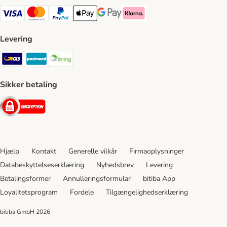
VISA Payment Method
Mastercard Payment Method
Paypal Payment Method
Apple Pay Payment Method
Google Pay Payment Method
Klarna Payment Method
Levering
GLS Shipping Method
Postnord Shipping Method
Bring Shipping Method
Sikker betaling
Security
Hjælp
Kontakt
Generelle vilkår
Firmaoplysninger
Databeskyttelseserklæring
Nyhedsbrev
Levering
Betalingsformer
Annulleringsformular
bitiba App
Loyalitetsprogram
Fordele
Tilgængelighedserklæring
bitiba GmbH
2026