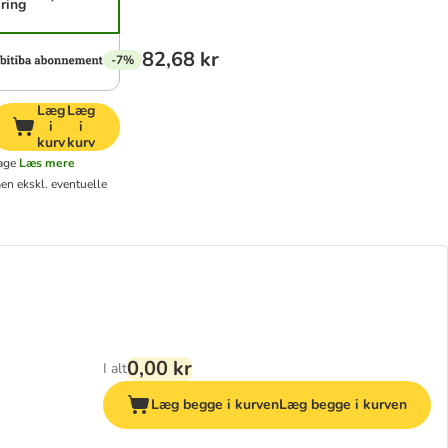
ring
82,68 kr
-7%
Læg
Læg
i
i
kurv
kurv
age
Læs mere
en ekskl. eventuelle
0,00 kr
I alt
Læg begge i kurven
Læg begge i kurven