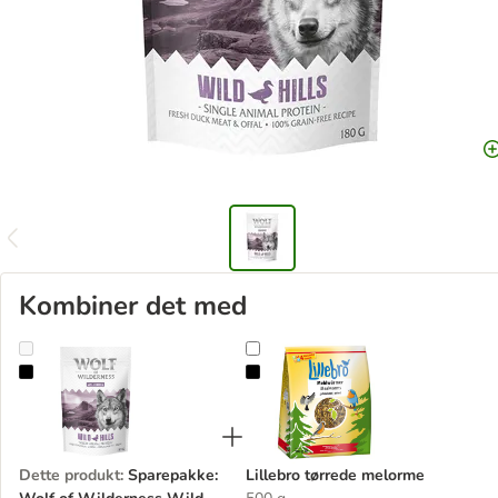
Kombiner det med
Sparepakke: Wolf of Wilderness Wild Bites 3 x 180 g
Lillebro tørrede melorme
Dette produkt
:
Sparepakke:
Lillebro tørrede melorme