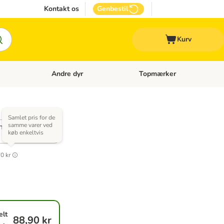
Kontakt os
Genbestil
Kurv
Andre dyr
Topmærker
 Kattetilbehør
Åben kategori menu: Veterinærfoder
Åben kategori menu: Andre d
Samlet pris for de
samme varer ved
nd
køb enkeltvis
0 kr
elt
88,90 kr