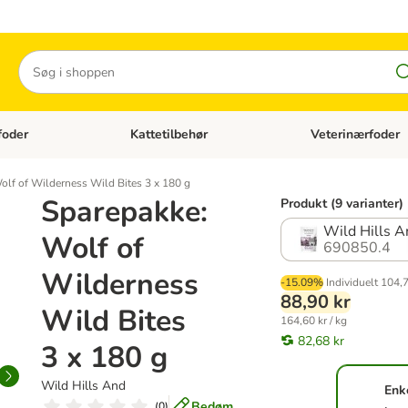
Søg
foder
Kattetilbehør
Veterinærfoder
tegori menu: Hundetilbehør
Åben kategori menu: Kattefoder
Åben kategori menu:
olf of Wilderness Wild Bites 3 x 180 g
Sparepakke:
Produkt (9 varianter)
Wild Hills A
Wolf of
690850.4
Wilderness
-15.09%
Individuelt
104,7
88,90 kr
Wild Bites
164,60 kr / kg
82,68 kr
3 x 180 g
Wild Hills And
Enk
Bedøm
(
0
)