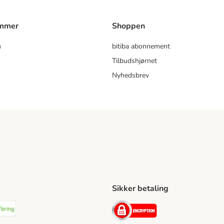
ammer
Shoppen
m
bitiba abonnement
Tilbudshjørnet
Nyhedsbrev
Sikker betaling
ping Method
stnord Shipping Method
Bring Shipping Method
Security