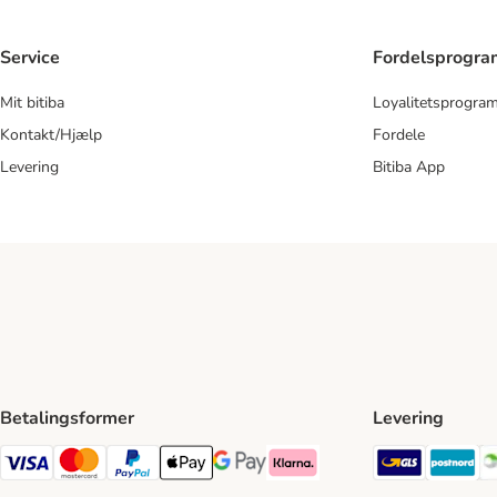
Service
Fordelsprogr
Mit bitiba
Loyalitetsprogra
Kontakt/Hjælp
Fordele
Levering
Bitiba App
Betalingsformer
Levering
GLS Ship
Po
VISA Payment Method
Mastercard Payment Method
Paypal Payment Method
Apple Pay Payment Method
Google Pay Payment Method
Klarna Payment Method