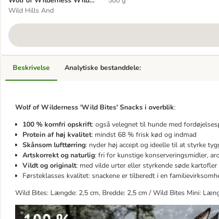
Wolf of Wilderness Wild
500 g
Bites 3 x 180 g
Wild Hills And
Beskrivelse
Analytiske bestanddele:
Wolf of Wilderness 'Wild Bites' Snacks i overblik
:
100 % kornfri opskrift
: også velegnet til hunde med fordøjelse
Protein af høj kvalitet
: mindst 68 % frisk kød og indmad
Skånsom lufttørring
: nyder høj accept og ideelle til at styrke t
Artskorrekt og naturlig
: fri for kunstige konserveringsmidler, a
Vildt og originalt
: med vilde urter eller styrkende søde kartofler
Førsteklasses kvalitet: snackene er tilberedt i en familievirksomh
Wild Bites: Længde: 2,5 cm, Bredde: 2,5 cm / Wild Bites Mini: Læn