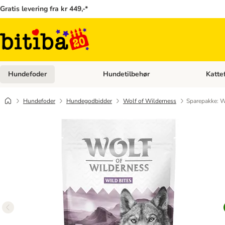
Gratis levering fra kr 449,-*
Hundefoder
Hundetilbehør
Katte
Åben kategori menu: Hundefoder
Åben ka
Hundefoder
Hundegodbidder
Wolf of Wilderness
Sparepakke: W