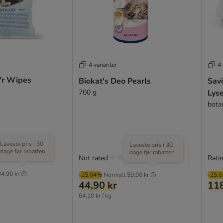
4 varianter
4 
h'r Wipes
Biokat's Deo Pearls
Savi
700 g
Lys
bota
Laveste pris i 30
Laveste pris i 30
dage før rabatten
dage før rabatten
(
5
)
Not rated
Ratin
34,90 kr
-25.04%
Normalt
59,90 kr
-25.
44,90 kr
118
64,10 kr / kg