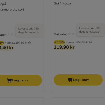
Grå / Mocca
egrå
marmoreret / sort
Laveste pris i 30
Laveste pris i 30
dage før rabatten
dage før rabatten
Not rated
rated
-25.02%
Normalt
159,90 kr
01%
Normalt
197,90 kr
119,90 kr
,40 kr
Læg i kurv
Læg i kurv