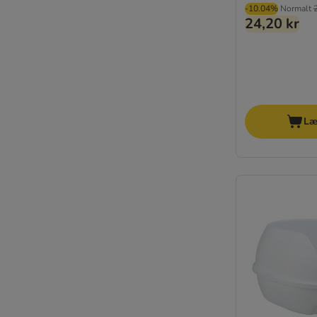
-10.04%
Normalt
24,20 kr
Læ