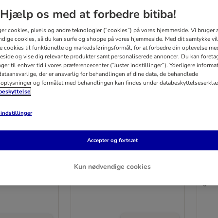
Hjælp os med at forbedre bitiba!
ger cookies, pixels og andre teknologier (“cookies”) på vores hjemmeside. Vi bruger 
dige cookies, så du kan surfe og shoppe på vores hjemmeside. Med dit samtykke vil
re cookies til funktionelle og markedsføringsformål, for at forbedre din oplevelse me
side og vise dig relevante produkter samt personaliserede annoncer. Du kan foreta
er til enhver tid i vores præferencecenter (“Juster indstillinger”). Yderligere inform
ataansvarlige, der er ansvarlig for behandlingen af ​​dine data, de behandlede
oplysninger og formålet med behandlingen kan findes under databeskyttelseserklæ
eskyttelse
indstillinger
Accepter og fortsæt
Universel aktive kulfiltre
kooa
Pearls
Kun nødvendige cookies
3 stk.
stål
grå