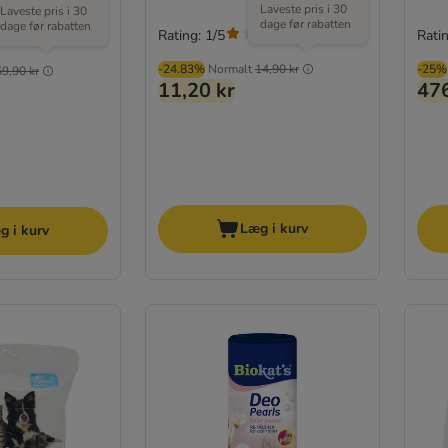
Laveste pris i 30
Laveste pris i 30
dage før rabatten
dage før rabatten
Rating: 1/5
Ratin
(
1
)
-24.83%
Normalt
14,90 kr
-25%
59,90 kr
11,20 kr
476
Læg i kurv
g i kurv