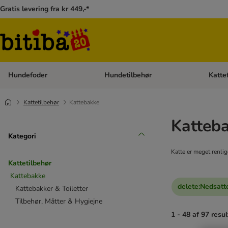
Gratis levering fra kr 449,-*
Hundefoder
Hundetilbehør
Katte
Åben kategori menu: Hundefoder
Åben ka
Kattetilbehør
Kattebakke
Katteba
Kategori
Katte er meget renlig
Kattetilbehør
Kattebakke
delete
:
Nedsatte
Kattebakker & Toiletter
Tilbehør, Måtter & Hygiejne
1 - 48 af 97 resul