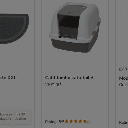
3 
åtte XXL
Catit Jumbo kattetoilet
Mod
Varm grå
Grus
Laveste pris i 30
dage før rabatten
Rating: 5/5
(
1
)
(
6
)
Ratin