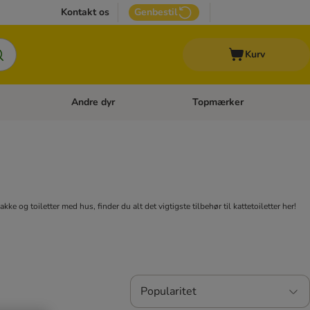
Kontakt os
Genbestil
Kurv
Andre dyr
Topmærker
 Kattetilbehør
Åben kategori menu: Veterinærfoder
Åben kategori menu: Andre d
 og toiletter med hus, finder du alt det vigtigste tilbehør til kattetoiletter her!
Popularitet