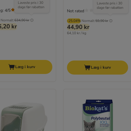
Laveste pris i 30
Laveste pris i 30
dage før rabatten
dage før rabatten
g: 4/5
(
2
)
Not rated
Normalt
634,90 kr
-25.04%
Normalt
59,90 kr
,20 kr
44,90 kr
64,10 kr / kg
Læg i kurv
Læg i kurv