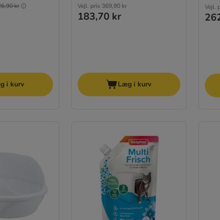
26,90 kr
Vejl. pris
369,90 kr
Vejl. 
183,70 kr
262
g i kurv
Læg i kurv