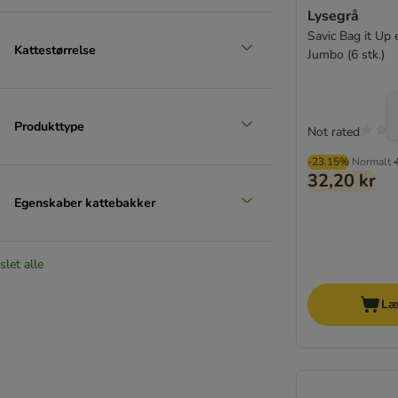
Lysegrå
Savic Bag it Up
Kattestørrelse
Jumbo (6 stk.)
Produkttype
Not rated
-23.15%
Normalt
32,20 kr
Egenskaber kattebakker
slet alle
Læ