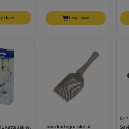
g i kurv
Læg i kurv
4 
kooa kattegrusske af
XL kattebakke,
Sav