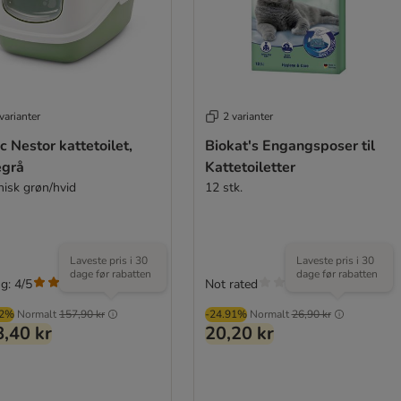
varianter
2 varianter
c Nestor kattetoilet,
Biokat's Engangsposer til
egrå
Kattetoiletter
nisk grøn/hvid
12 stk.
Laveste pris i 30
Laveste pris i 30
dage før rabatten
dage før rabatten
g: 4/5
Not rated
(
4
)
02%
Normalt
157,90 kr
-24.91%
Normalt
26,90 kr
,40 kr
20,20 kr