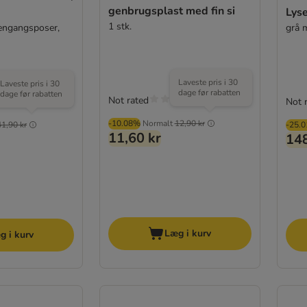
genbrugsplast med fin si
Lys
1 stk.
 engangsposer,
grå 
Laveste pris i 30
Laveste pris i 30
dage før rabatten
dage før rabatten
Not rated
Not 
-10.08%
Normalt
12,90 kr
41,90 kr
-25.
11,60 kr
148
Læg i kurv
g i kurv