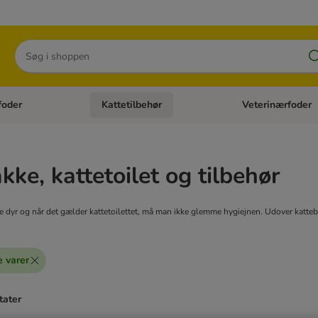
Søg
foder
Kattetilbehør
Veterinærfoder
tegori menu: Hundetilbehør
Åben kategori menu: Kattefoder
Åben kategori menu:
kke, kattetoilet og tilbehør
e dyr og når det gælder kattetoilettet, må man ikke glemme hygiejnen. Udover kattebakke
 varer
tater