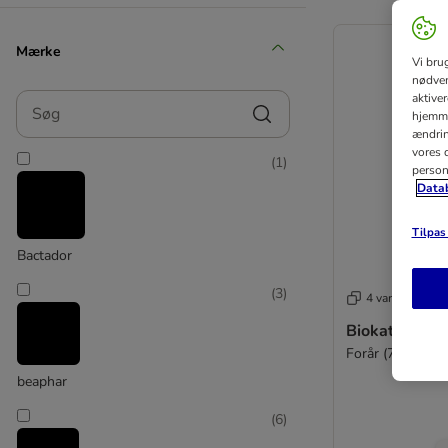
Mærke
Vi bru
nødven
Søg
aktive
hjemme
ændring
vores d
(
1
)
person
Datab
Tilpas 
Bactador
(
3
)
4 varianter
Biokat's Deo 
Forår (700 g)
beaphar
(
6
)