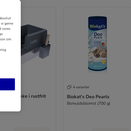
absolut
 vi gerne
d vores
ge
ation om
ring
4 varianter
 kattebakke i rustfrit
Biokat's Deo Pearls
Bomuldsblomst (700 g)