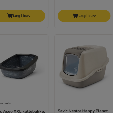
Læg i kurv
Læg i kurv
varianter
Savic Nestor Happy Planet
ic Aseo XXL kattebakke,