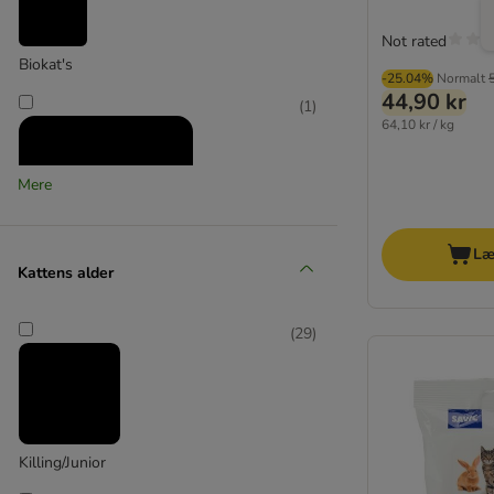
Not rated
Biokat's
-25.04%
Normalt
44,90 kr
(
1
)
64,10 kr / kg
Mere
Læ
Kattens alder
Canadian Cat Company
(
29
)
(
2
)
Catit
Killing/Junior
(
3
)