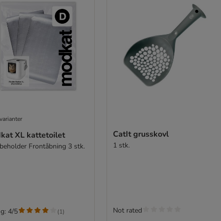
varianter
CatIt grusskovl
kat XL kattetoilet
1 stk.
beholder Frontåbning 3 stk.
Not rated
g: 4/5
(
1
)