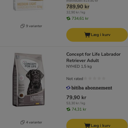
Individuelt
819,80 kr
789,90 kr
32,90 kr / kg
734,61 kr
9 varianter
Læg i kurv
Concept for Life Labrador
Retriever Adult
NYHED 1,5 kg
Not rated
79,90 kr
53,30 kr / kg
74,31 kr
4 varianter
Læg i kurv