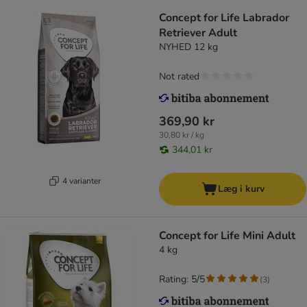
Concept for Life Labrador
Retriever Adult
NYHED 12 kg
Not rated
369,90 kr
30,80 kr / kg
344,01 kr
4 varianter
Læg i kurv
Concept for Life Mini Adult
4 kg
Rating: 5/5
(
3
)