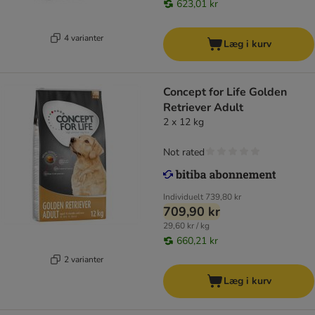
623,01 kr
4 varianter
Læg i kurv
Concept for Life Golden
Retriever Adult
2 x 12 kg
Not rated
Individuelt
739,80 kr
709,90 kr
29,60 kr / kg
660,21 kr
2 varianter
Læg i kurv