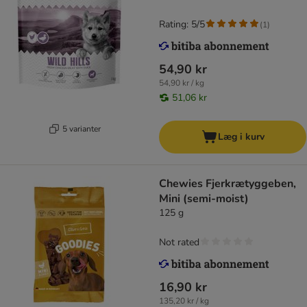
Rating: 5/5
(
1
)
54,90 kr
54,90 kr / kg
51,06 kr
5 varianter
Læg i kurv
Chewies Fjerkrætyggeben,
Mini (semi-moist)
125 g
Not rated
16,90 kr
135,20 kr / kg