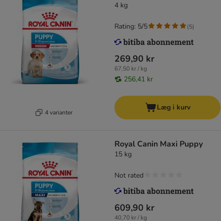
4 kg
Rating: 5/5
(
5
)
269,90 kr
67,50 kr / kg
256,41 kr
Læg i kurv
4 varianter
Royal Canin Maxi Puppy
15 kg
Not rated
609,90 kr
40,70 kr / kg