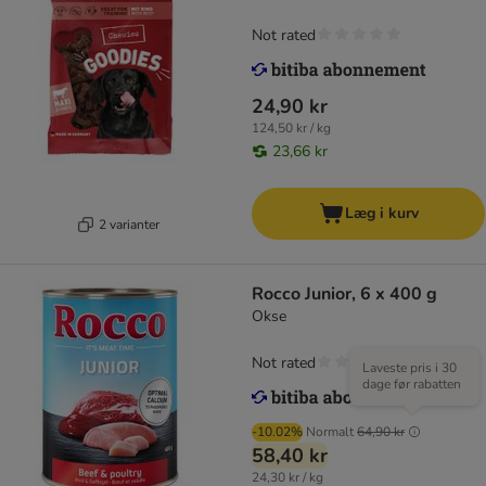
Not rated
24,90 kr
124,50 kr / kg
23,66 kr
Læg i kurv
2 varianter
Rocco Junior, 6 x 400 g
Okse
Not rated
Laveste pris i 30
dage før rabatten
-10.02%
Normalt
64,90 kr
58,40 kr
24,30 kr / kg