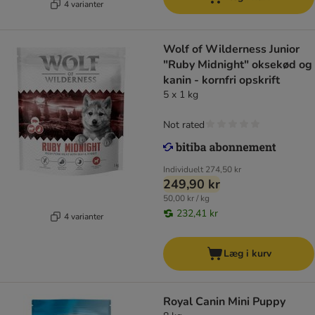
4 varianter
Wolf of Wilderness Junior
"Ruby Midnight" oksekød og
kanin - kornfri opskrift
5 x 1 kg
Not rated
Individuelt
274,50 kr
249,90 kr
50,00 kr / kg
232,41 kr
4 varianter
Læg i kurv
Royal Canin Mini Puppy