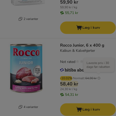
59,90 kr
59,90 kr / kg
55,71 kr
2 varianter
Læg i kurv
Rocco Junior, 6 x 400 g
Kalkun & Kalvehjerter
Not rated
Laveste pris i 30
dage før rabatten
-10.02%
Normalt
64,90 kr
58,40 kr
24,30 kr / kg
54,31 kr
4 varianter
Læg i kurv