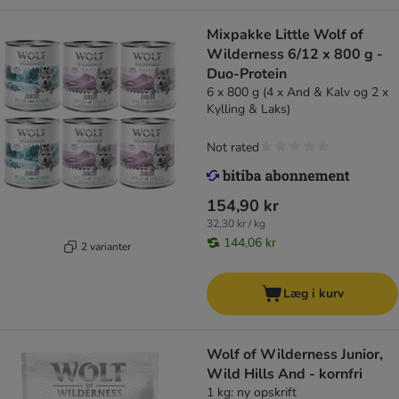
Mixpakke Little Wolf of
Wilderness 6/12 x 800 g -
Duo-Protein
6 x 800 g (4 x And & Kalv og 2 x
Kylling & Laks)
Not rated
154,90 kr
32,30 kr / kg
144,06 kr
2 varianter
Læg i kurv
Wolf of Wilderness Junior,
Wild Hills And - kornfri
1 kg: ny opskrift