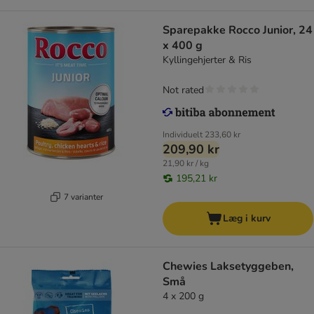
Sparepakke Rocco Junior, 24
x 400 g
Kyllingehjerter & Ris
Not rated
Individuelt
233,60 kr
209,90 kr
21,90 kr / kg
195,21 kr
7 varianter
Læg i kurv
Chewies Laksetyggeben,
Små
4 x 200 g