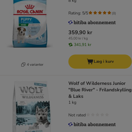
8 kg
Rating: 5/5
(
8
)
359,90 kr
45,00 kr / kg
341,91 kr
Læg i kurv
4 varianter
Wolf of Wilderness Junior
"Blue River" - Frilandskylling
& Laks
1 kg
Not rated