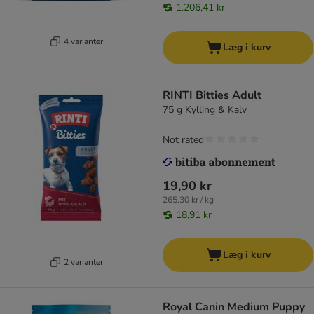
1.206,41 kr
4 varianter
Læg i kurv
RINTI Bitties Adult
75 g Kylling & Kalv
Not rated
19,90 kr
265,30 kr / kg
18,91 kr
Læg i kurv
2 varianter
Royal Canin Medium Puppy