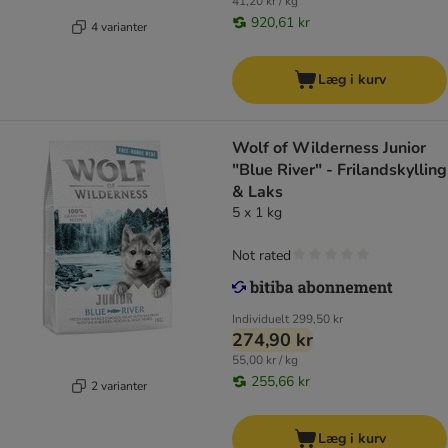
41,20 kr / kg
920,61 kr
4 varianter
Læg i kurv
Wolf of Wilderness Junior
"Blue River" - Frilandskylling
& Laks
5 x 1 kg
Not rated
Individuelt
299,50 kr
274,90 kr
55,00 kr / kg
255,66 kr
2 varianter
Læg i kurv