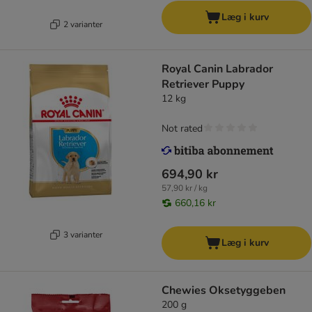
Læg i kurv
2 varianter
Royal Canin Labrador
Retriever Puppy
12 kg
Not rated
694,90 kr
57,90 kr / kg
660,16 kr
3 varianter
Læg i kurv
Chewies Oksetyggeben
200 g