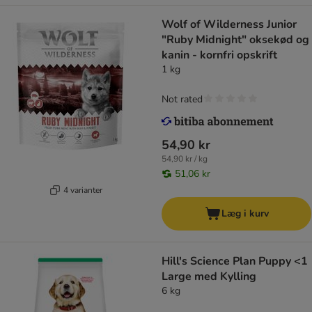
Wolf of Wilderness Junior
"Ruby Midnight" oksekød og
kanin - kornfri opskrift
1 kg
Not rated
54,90 kr
54,90 kr / kg
51,06 kr
4 varianter
Læg i kurv
Hill's Science Plan Puppy <1
Large med Kylling
6 kg