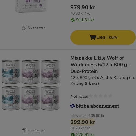
979,90 kr
40,80 kr / kg
911,31 kr
5 varianter
Læg i kurv
Mixpakke Little Wolf of
Wilderness 6/12 x 800 g -
Duo-Protein
12 x 800 g (8 x And & Kalv og 6 x
Kylling & Laks)
Not rated
Individuelt
309,80 kr
299,90 kr
31,20 kr / kg
2 varianter
278,91 kr