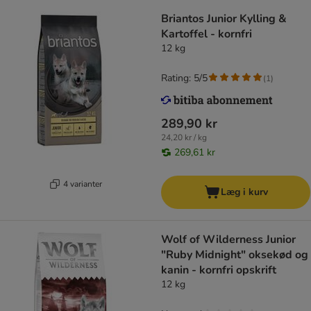
Briantos Junior Kylling &
Kartoffel - kornfri
12 kg
Rating: 5/5
(
1
)
289,90 kr
24,20 kr / kg
269,61 kr
4 varianter
Læg i kurv
Wolf of Wilderness Junior
"Ruby Midnight" oksekød og
kanin - kornfri opskrift
12 kg