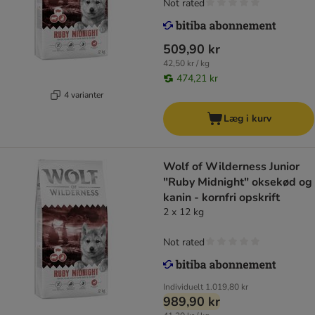
Not rated
509,90 kr
42,50 kr / kg
474,21 kr
4 varianter
Læg i kurv
Wolf of Wilderness Junior
"Ruby Midnight" oksekød og
kanin - kornfri opskrift
2 x 12 kg
Not rated
Individuelt
1.019,80 kr
989,90 kr