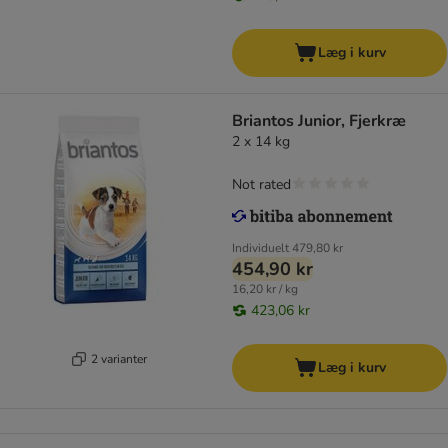
Læg i kurv
Briantos Junior, Fjerkræ
2 x 14 kg
Not rated
Individuelt
479,80 kr
454,90 kr
16,20 kr / kg
423,06 kr
2 varianter
Læg i kurv