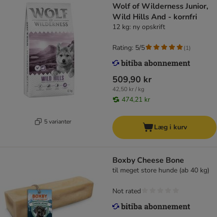
Wolf of Wilderness Junior,
Wild Hills And - kornfri
12 kg: ny opskrift
Rating: 5/5
(
1
)
509,90 kr
42,50 kr / kg
474,21 kr
5 varianter
Læg i kurv
Boxby Cheese Bone
til meget store hunde (ab 40 kg)
Not rated