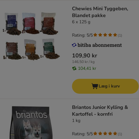
Chewies Mini Tyggeben,
Blandet pakke
6 x 125 g
Rating: 5/5
(
1
)
109,90 kr
146,50 kr / kg
104,41 kr
Læg i kurv
Briantos Junior Kylling &
Kartoffel - kornfri
1 kg
Rating: 5/5
(
1
)