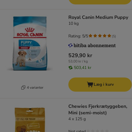
Royal Canin Medium Puppy
10 kg
Rating: 5/5
(
5
)
529,90 kr
53,00 kr / kg
503,41 kr
Læg i kurv
4 varianter
Chewies Fjerkrætyggeben,
Mini (semi-moist)
4 x 125 g
Not rated