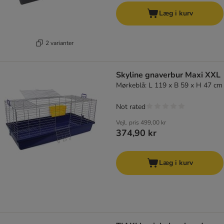
Læg i kurv
2 varianter
Skyline gnaverbur Maxi XXL
Mørkeblå: L 119 x B 59 x H 47 cm
Not rated
Vejl. pris
499,00 kr
374,90 kr
Læg i kurv