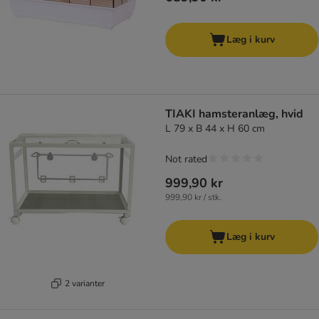
Læg i kurv
TIAKI hamsteranlæg, hvid
L 79 x B 44 x H 60 cm
Not rated
999,90 kr
999,90 kr / stk.
Læg i kurv
2 varianter