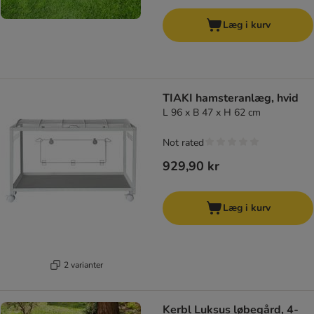
Læg i kurv
TIAKI hamsteranlæg, hvid
L 96 x B 47 x H 62 cm
Not rated
929,90 kr
Læg i kurv
2 varianter
Kerbl Luksus løbegård, 4-