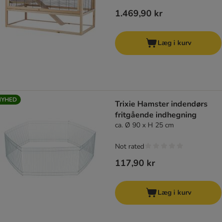
1.469,90 kr
Læg i kurv
NYHED
Trixie Hamster indendørs
fritgående indhegning
ca. Ø 90 x H 25 cm
Not rated
117,90 kr
Læg i kurv