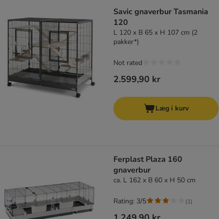
Savic gnaverbur Tasmania
120
L 120 x B 65 x H 107 cm (2
pakker*)
Not rated
2.599,90 kr
Læg i kurv
Ferplast Plaza 160
gnaverbur
ca. L 162 x B 60 x H 50 cm
Rating: 3/5
(
1
)
1.249,90 kr