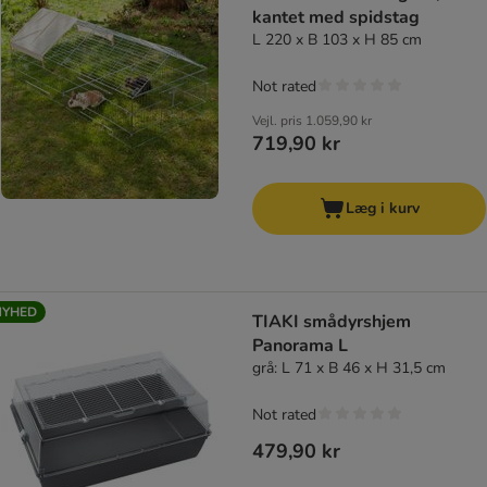
kantet med spidstag
L 220 x B 103 x H 85 cm
Not rated
Vejl. pris
1.059,90 kr
719,90 kr
Læg i kurv
NYHED
TIAKI smådyrshjem
Panorama L
grå: L 71 x B 46 x H 31,5 cm
Not rated
479,90 kr