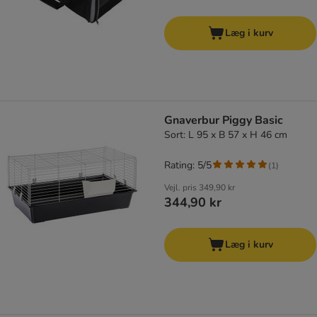
Læg i kurv
Gnaverbur Piggy Basic
Sort: L 95 x B 57 x H 46 cm
Rating: 5/5
(
1
)
Vejl. pris
349,90 kr
344,90 kr
Læg i kurv