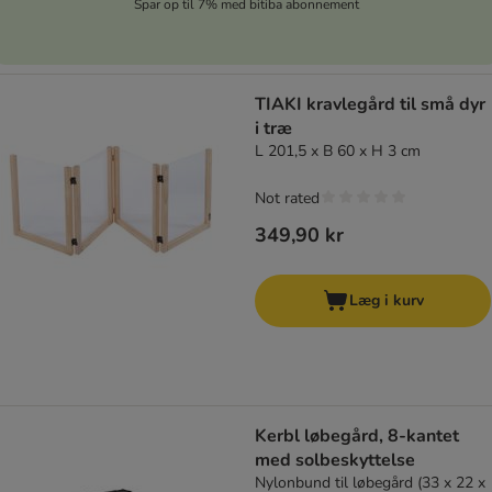
Spar op til 7% med bitiba abonnement
TIAKI kravlegård til små dyr
i træ
L 201,5 x B 60 x H 3 cm
Not rated
349,90 kr
Læg i kurv
Kerbl løbegård, 8-kantet
med solbeskyttelse
Nylonbund til løbegård (33 x 22 x