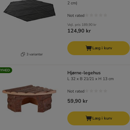
2 cm)
Not rated
Vejl. pris
189,90 kr
124,90 kr
Læg i kurv
3 varianter
NYHED
Hjørne-legehus
L 32 x B 21/21 x H 13 cm
Not rated
59,90 kr
Læg i kurv