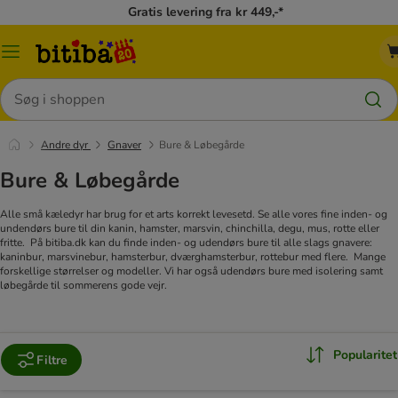
Gratis levering fra kr 449,-*
Menu
kategori
Søg
Andre dyr
Gnaver
Bure & Løbegårde
Bure & Løbegårde
Alle små kæledyr har brug for et arts korrekt levesetd. Se alle vores fine inden- og
undendørs bure til din kanin, hamster, marsvin, chinchilla, degu, mus, rotte eller
fritte.
På bitiba.dk kan du finde inden- og udendørs bure til alle slags gnavere:
kaninbur, marsvinebur, hamsterbur, dværghamsterbur, rottebur med flere.
Mange
forskellige størrelser og modeller. Vi har også udendørs bure med isolering samt
løbegårde til sommerens gode vejr.
Popularitet
Filtre