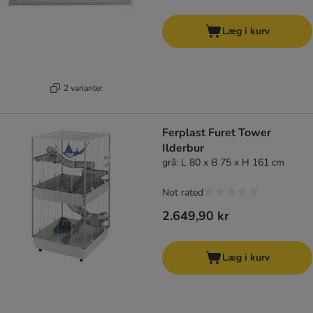
Læg i kurv
2 varianter
Ferplast Furet Tower
Ilderbur
grå: L 80 x B 75 x H 161 cm
Not rated
2.649,90 kr
Læg i kurv