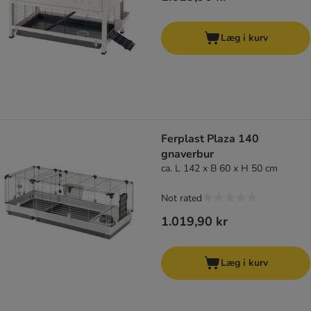
Læg i kurv
Ferplast Plaza 140
gnaverbur
ca. L 142 x B 60 x H 50 cm
Not rated
1.019,90 kr
Læg i kurv