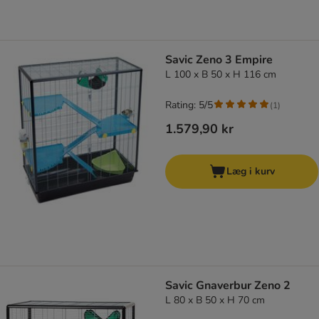
Savic Zeno 3 Empire
L 100 x B 50 x H 116 cm
Rating: 5/5
(
1
)
1.579,90 kr
Læg i kurv
Savic Gnaverbur Zeno 2
L 80 x B 50 x H 70 cm