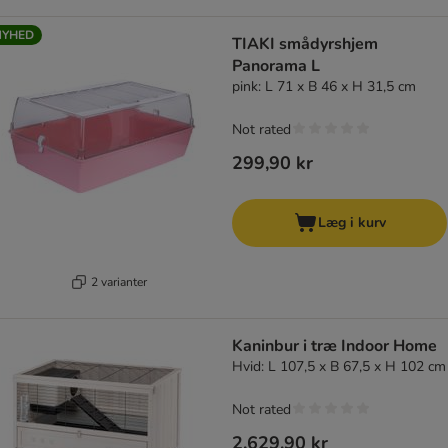
NYHED
TIAKI smådyrshjem
Panorama L
pink: L 71 x B 46 x H 31,5 cm
Not rated
299,90 kr
Læg i kurv
2 varianter
Kaninbur i træ Indoor Home
Hvid: L 107,5 x B 67,5 x H 102 cm
Not rated
2.629,90 kr