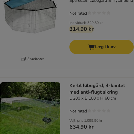
Sparesæt: Løbegård & Nylonbund
Not rated
Individuelt
329,80 kr
314,90 kr
Læg i kurv
3 varianter
Kerbl løbegård, 4-kantet
med anti-flugt sikring
L 200 x B 100 x H 60 cm
Not rated
Vejl. pris
1.099,90 kr
634,90 kr