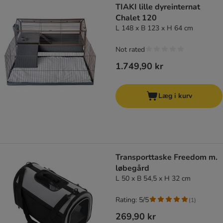
TIAKI lille dyreinternat
Chalet 120
L 148 x B 123 x H 64 cm
Not rated
1.749,90 kr
Læg i kurv
Transporttaske Freedom m.
løbegård
L 50 x B 54,5 x H 32 cm
Rating: 5/5
(
1
)
269,90 kr