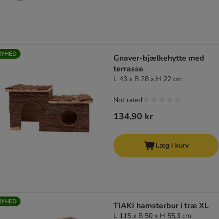
NYHED
Gnaver-bjælkehytte med
terrasse
L 43 x B 28 x H 22 cm
Not rated
134,90 kr
Læg i kurv
NYHED
TIAKI hamsterbur i træ XL
L 115 x B 50 x H 55,3 cm