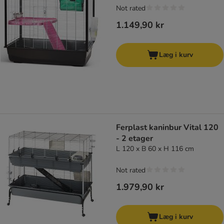
Not rated
1.149,90 kr
Læg i kurv
Ferplast kaninbur Vital 120
- 2 etager
L 120 x B 60 x H 116 cm
Not rated
1.979,90 kr
Læg i kurv