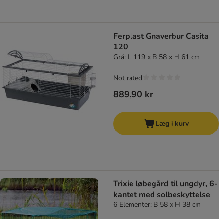
Ferplast Gnaverbur Casita
120
Grå: L 119 x B 58 x H 61 cm
Not rated
889,90 kr
Læg i kurv
Trixie løbegård til ungdyr, 6-
kantet med solbeskyttelse
6 Elementer: B 58 x H 38 cm