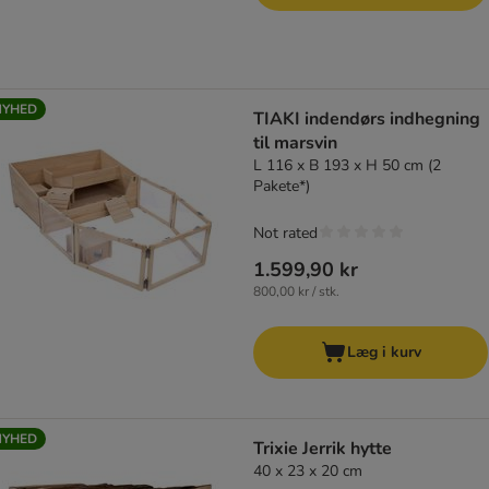
NYHED
TIAKI indendørs indhegning
til marsvin
L 116 x B 193 x H 50 cm (2
Pakete*)
Not rated
1.599,90 kr
800,00 kr / stk.
Læg i kurv
NYHED
Trixie Jerrik hytte
40 x 23 x 20 cm