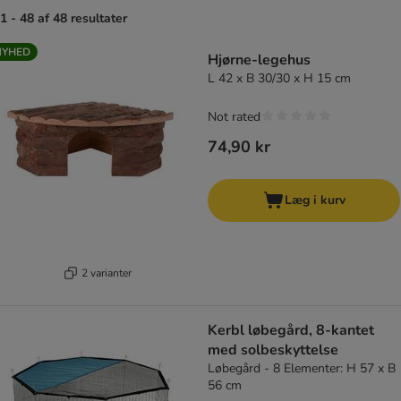
1 - 48 af 48 resultater
NYHED
Hjørne-legehus
L 42 x B 30/30 x H 15 cm
Not rated
74,90 kr
Læg i kurv
2 varianter
Kerbl løbegård, 8-kantet
med solbeskyttelse
Løbegård - 8 Elementer: H 57 x B
56 cm