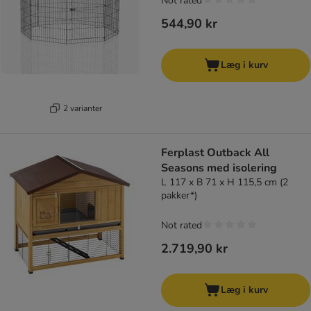
Not rated
544,90 kr
Læg i kurv
2 varianter
Ferplast Outback All
Seasons med isolering
L 117 x B 71 x H 115,5 cm (2
pakker*)
Not rated
2.719,90 kr
Læg i kurv