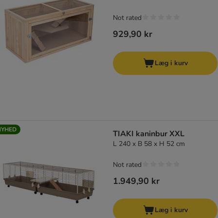
Not rated
929,90 kr
Læg i kurv
NYHED
TIAKI kaninbur XXL
L 240 x B 58 x H 52 cm
Not rated
1.949,90 kr
Læg i kurv