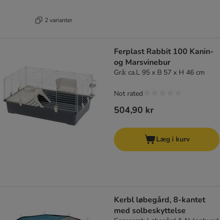
2 varianter
Ferplast Rabbit 100 Kanin-
og Marsvinebur
Grå: ca.L 95 x B 57 x H 46 cm
Not rated
504,90 kr
Læg i kurv
Kerbl løbegård, 8-kantet
med solbeskyttelse