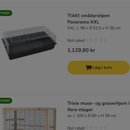
NYHED
TIAKI smådyrshjem
Panorama XXL
XXL: L 99 x B 51,5 x H 36 cm
Not rated
1.129,90 kr
Læg i kurv
NYHED
Trixie muse- og gnaverhjem i
flere etager
ca. L 100 x B 80 x H 50 cm
Not rated