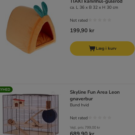
TIAKI kaninhul-gulerod
ca. L 36 x B 32 x H 30 cm
Not rated
199,90 kr
Læg i kurv
NYHED
Skyline Fun Area Leon
gnaverbur
Bund hvid
Not rated
Vejl. pris
799,00 kr
689,90 kr