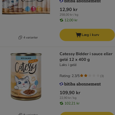
12,90 kr
258,00 kr / kg
12,00 kr
Læg i kurv
4 varianter
Catessy Bidder i sauce eller
gelé 12 x 400 g
Laks i gelé
Rating: 2.3/5
(
3
)
109,90 kr
22,90 kr / kg
102,21 kr
8 varianter