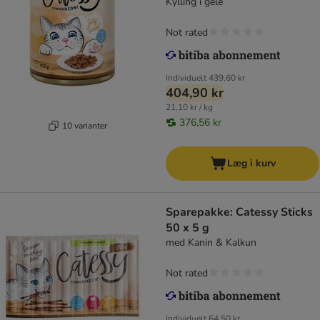
Kylling i gelé
Not rated
Individuelt
439,60 kr
404,90 kr
21,10 kr / kg
376,56 kr
10 varianter
Læg i kurv
Sparepakke: Catessy Sticks
50 x 5 g
med Kanin & Kalkun
Not rated
Individuelt
64,50 kr