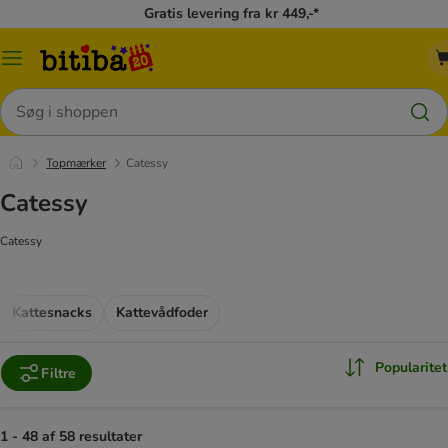
Gratis levering fra kr 449,-*
Menu
kategori
Søg
Topmærker
Catessy
Catessy
Catessy
Kattesnacks
Kattevådfoder
Popularitet
Filtre
1 - 48 af 58 resultater