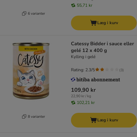
55,71 kr
6 varianter
Læg i kurv
Catessy Bidder i sauce eller
gelé 12 x 400 g
Kylling i gelé
Rating: 2.3/5
(
3
)
109,90 kr
22,90 kr / kg
102,21 kr
8 varianter
Læg i kurv