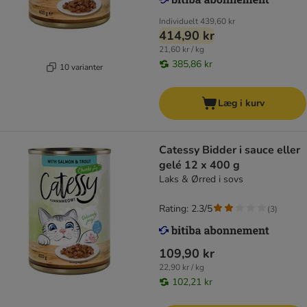
Individuelt
439,60 kr
414,90 kr
21,60 kr / kg
385,86 kr
10 varianter
Læg i kurv
Catessy Bidder i sauce eller
gelé 12 x 400 g
Laks & Ørred i sovs
Rating: 2.3/5
(
3
)
109,90 kr
22,90 kr / kg
102,21 kr