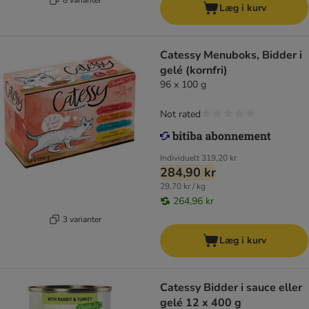
Læg i kurv
Catessy Menuboks, Bidder i
gelé (kornfri)
96 x 100 g
Not rated
Individuelt
319,20 kr
284,90 kr
29,70 kr / kg
264,96 kr
3 varianter
Læg i kurv
Catessy Bidder i sauce eller
gelé 12 x 400 g