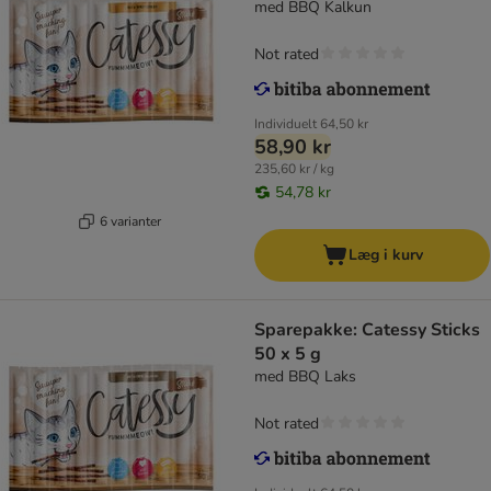
med BBQ Kalkun
Not rated
Individuelt
64,50 kr
58,90 kr
235,60 kr / kg
54,78 kr
6 varianter
Læg i kurv
Sparepakke: Catessy Sticks
50 x 5 g
med BBQ Laks
Not rated