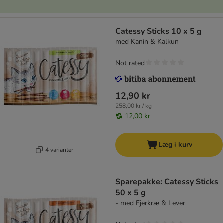
Catessy Sticks 10 x 5 g
med Kanin & Kalkun
Not rated
12,90 kr
258,00 kr / kg
12,00 kr
Læg i kurv
4 varianter
Sparepakke: Catessy Sticks
50 x 5 g
- med Fjerkræ & Lever