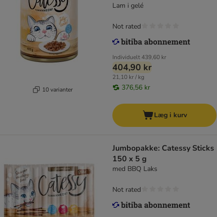
Lam i gelé
Not rated
Individuelt
439,60 kr
404,90 kr
21,10 kr / kg
376,56 kr
10 varianter
Læg i kurv
Jumbopakke: Catessy Sticks
150 x 5 g
med BBQ Laks
Not rated