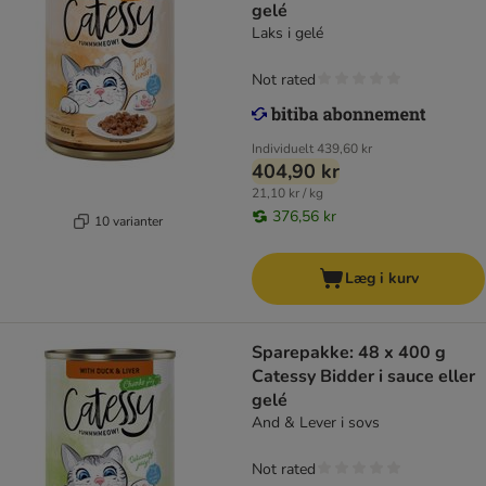
gelé
Laks i gelé
Not rated
Individuelt
439,60 kr
404,90 kr
21,10 kr / kg
376,56 kr
10 varianter
Læg i kurv
Sparepakke: 48 x 400 g
Catessy Bidder i sauce eller
gelé
And & Lever i sovs
Not rated