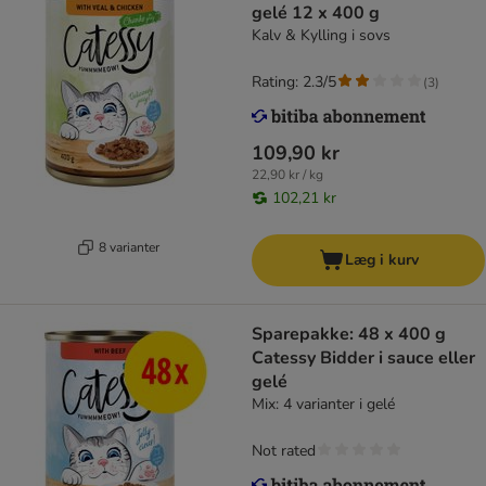
gelé 12 x 400 g
Kalv & Kylling i sovs
Rating: 2.3/5
(
3
)
109,90 kr
22,90 kr / kg
102,21 kr
8 varianter
Læg i kurv
Sparepakke: 48 x 400 g
Catessy Bidder i sauce eller
gelé
Mix: 4 varianter i gelé
Not rated