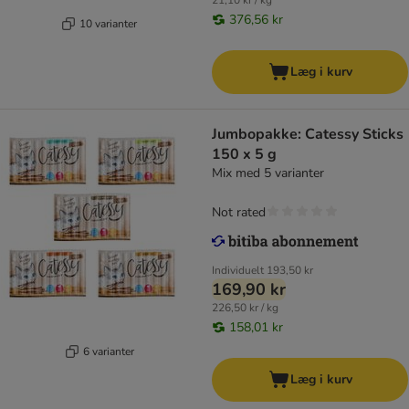
21,10 kr / kg
376,56 kr
10 varianter
Læg i kurv
Jumbopakke: Catessy Sticks
150 x 5 g
Mix med 5 varianter
Not rated
Individuelt
193,50 kr
169,90 kr
226,50 kr / kg
158,01 kr
6 varianter
Læg i kurv