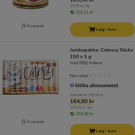
22,90 kr / kg
102,21 kr
8 varianter
Læg i kurv
Jumbopakke: Catessy Sticks
150 x 5 g
med BBQ Kalkun
Not rated
Individuelt
193,50 kr
164,90 kr
219,90 kr / kg
153,36 kr
6 varianter
Læg i kurv