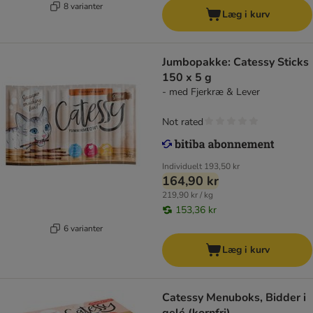
8 varianter
Læg i kurv
Jumbopakke: Catessy Sticks
150 x 5 g
- med Fjerkræ & Lever
Not rated
Individuelt
193,50 kr
164,90 kr
219,90 kr / kg
153,36 kr
6 varianter
Læg i kurv
Catessy Menuboks, Bidder i