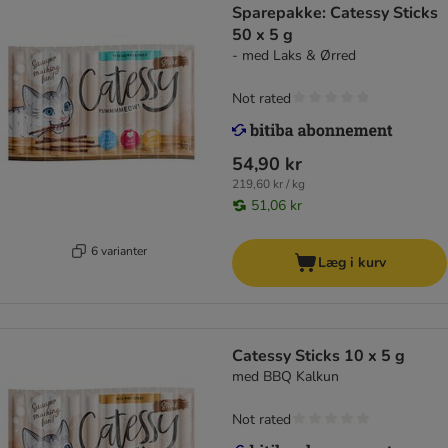
Sparepakke: Catessy Sticks
50 x 5 g
- med Laks & Ørred
Not rated
54,90 kr
219,60 kr / kg
51,06 kr
6 varianter
Læg i kurv
Catessy Sticks 10 x 5 g
med BBQ Kalkun
Not rated