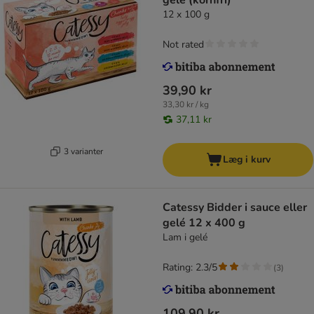
gelé (kornfri)
12 x 100 g
Not rated
39,90 kr
33,30 kr / kg
37,11 kr
3 varianter
Læg i kurv
Catessy Bidder i sauce eller
gelé 12 x 400 g
Lam i gelé
Rating: 2.3/5
(
3
)
109,90 kr