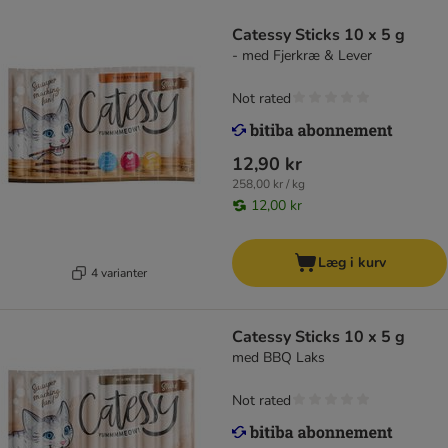
Catessy Sticks 10 x 5 g
- med Fjerkræ & Lever
Not rated
12,90 kr
258,00 kr / kg
12,00 kr
Læg i kurv
4 varianter
Catessy Sticks 10 x 5 g
med BBQ Laks
Not rated