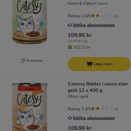
Kanin & Kalkun i sovs
Rating: 2.3/5
(
3
)
109,90 kr
22,90 kr / kg
102,21 kr
8 varianter
Læg i kurv
Catessy Bidder i sauce eller
gelé 12 x 400 g
Okse i gelé
Rating: 2.3/5
(
3
)
109,90 kr