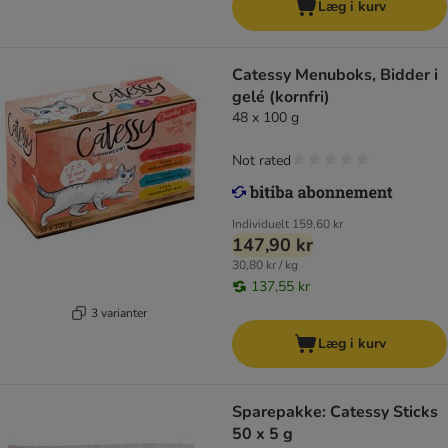
Læg i kurv
Catessy Menuboks, Bidder i
gelé (kornfri)
48 x 100 g
Not rated
Individuelt
159,60 kr
147,90 kr
30,80 kr / kg
137,55 kr
3 varianter
Læg i kurv
Sparepakke: Catessy Sticks
50 x 5 g