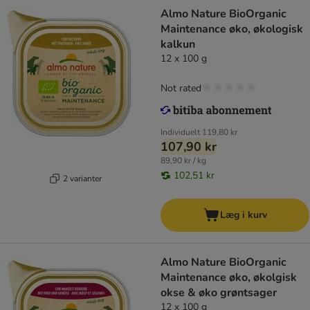
Almo Nature BioOrganic
Maintenance øko, økologisk
kalkun
12 x 100 g
Not rated
Individuelt
119,80 kr
107,90 kr
89,90 kr / kg
102,51 kr
2 varianter
Læg i kurv
Almo Nature BioOrganic
Maintenance øko, økolgisk
okse & øko grøntsager
12 x 100 g