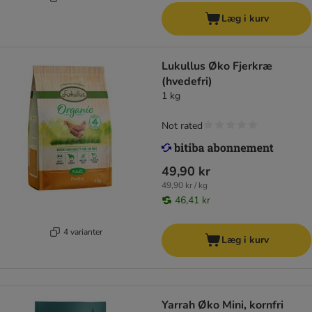
Læg i kurv
Lukullus Øko Fjerkræ
(hvedefri)
1 kg
Not rated
49,90 kr
49,90 kr / kg
46,41 kr
4 varianter
Læg i kurv
Yarrah Øko Mini, kornfri