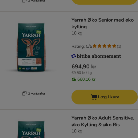
2 varianter
Yarrah Øko Senior med øko
kylling
10 kg
Rating: 5/5
(
1
)
694,90 kr
69,50 kr / kg
660,16 kr
2 varianter
Læg i kurv
Yarrah Øko Adult Sensitive,
øko Kylling & øko Ris
10 kg