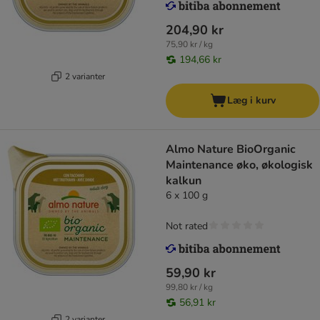
204,90 kr
75,90 kr / kg
194,66 kr
2 varianter
Læg i kurv
Almo Nature BioOrganic
Maintenance øko, økologisk
kalkun
6 x 100 g
Not rated
59,90 kr
99,80 kr / kg
56,91 kr
2 varianter