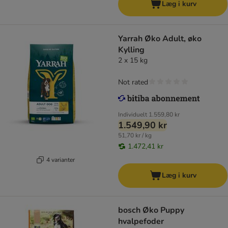
Læg i kurv
Yarrah Øko Adult, øko
Kylling
2 x 15 kg
Not rated
Individuelt
1.559,80 kr
1.549,90 kr
51,70 kr / kg
1.472,41 kr
4 varianter
Læg i kurv
bosch Øko Puppy
hvalpefoder