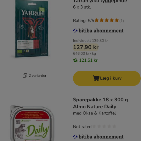
Yarrah Øko tyggepinde
6 x 3 stk.
Rating: 5/5
(
1
)
Individuelt
139,80 kr
127,90 kr
646,00 kr / kg
121,51 kr
2 varianter
Læg i kurv
Sparepakke 18 x 300 g
Almo Nature Daily
med Okse & Kartoffel
Not rated