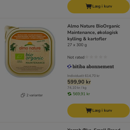
Læg i kurv
Almo Nature BioOrganic
Maintenance, økologisk
kylling & kartofler
27 x 300 g
Not rated
Individuelt
614,70 kr
599,90 kr
74,10 kr / kg
569,91 kr
2 varianter
Læg i kurv