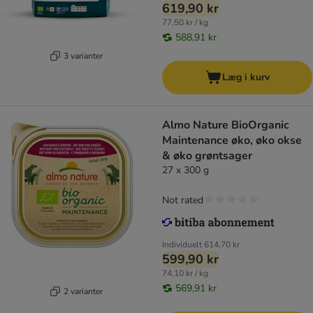
619,90 kr
77,50 kr / kg
588,91 kr
3 varianter
Læg i kurv
Almo Nature BioOrganic
Maintenance øko, øko okse
& øko grøntsager
27 x 300 g
Not rated
Individuelt
614,70 kr
599,90 kr
74,10 kr / kg
569,91 kr
2 varianter