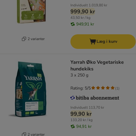
Individuelt
1.019,80 kr
999,90 kr
43,50 kr / kg
949,91 kr
2 varianter
Læg i kurv
Yarrah Øko Vegetariske
hundekiks
3 x 250 g
Rating: 5/5
(
1
)
Individuelt
113,70 kr
99,90 kr
133,20 kr / kg
94,91 kr
2 varianter