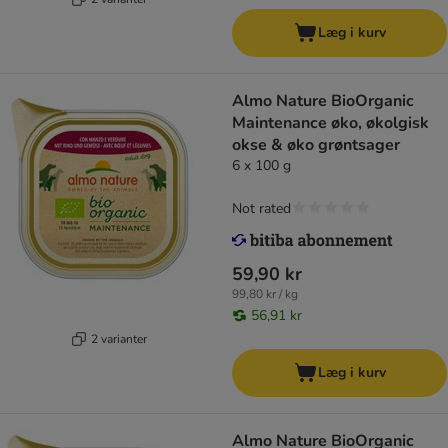
Læg i kurv
Almo Nature BioOrganic
Maintenance øko, økolgisk
okse & øko grøntsager
6 x 100 g
Not rated
59,90 kr
99,80 kr / kg
56,91 kr
2 varianter
Læg i kurv
Almo Nature BioOrganic