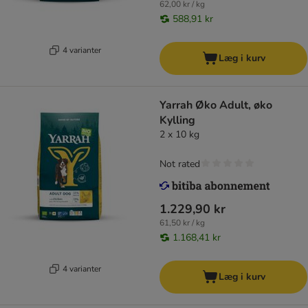
62,00 kr / kg
588,91 kr
4 varianter
Læg i kurv
Yarrah Øko Adult, øko
Kylling
2 x 10 kg
Not rated
1.229,90 kr
61,50 kr / kg
1.168,41 kr
4 varianter
Læg i kurv