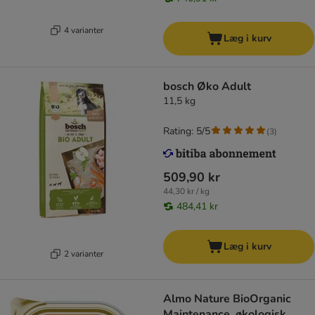
4 varianter
Læg i kurv
bosch Øko Adult
11,5 kg
Rating: 5/5
(
3
)
509,90 kr
44,30 kr / kg
484,41 kr
Læg i kurv
2 varianter
Almo Nature BioOrganic
Maintenance, økologisk