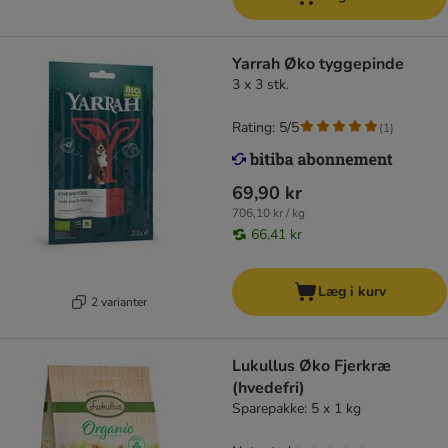
Yarrah Øko tyggepinde
3 x 3 stk.
Rating: 5/5
(
1
)
69,90 kr
706,10 kr / kg
66,41 kr
Læg i kurv
2 varianter
Lukullus Øko Fjerkræ
(hvedefri)
Sparepakke: 5 x 1 kg