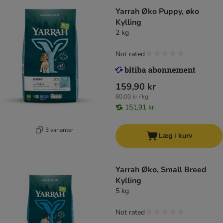
Yarrah Øko Puppy, øko
Kylling
2 kg
Not rated
159,90 kr
80,00 kr / kg
151,91 kr
3 varianter
Læg i kurv
Yarrah Øko, Small Breed
Kylling
5 kg
Not rated