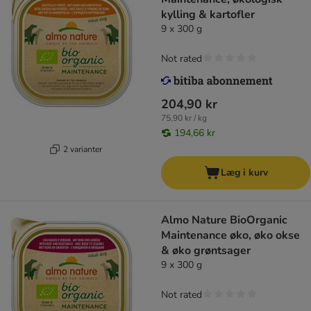
kylling & kartofler
9 x 300 g
Not rated
204,90 kr
75,90 kr / kg
194,66 kr
2 varianter
Læg i kurv
Almo Nature BioOrganic
Maintenance øko, øko okse
& øko grøntsager
9 x 300 g
Not rated