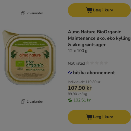
Læg i kurv
2 varianter
Almo Nature BioOrganic
Maintenance øko, øko kylling
& øko grøntsager
12 x 100 g
Not rated
Individuelt
119,80 kr
107,90 kr
89,90 kr / kg
102,51 kr
2 varianter
Læg i kurv