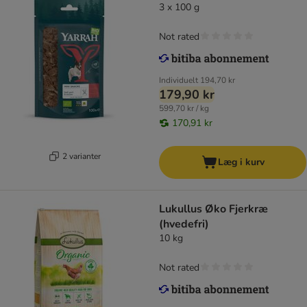
3 x 100 g
Not rated
Individuelt
194,70 kr
179,90 kr
599,70 kr / kg
170,91 kr
2 varianter
Læg i kurv
Lukullus Øko Fjerkræ
(hvedefri)
10 kg
Not rated