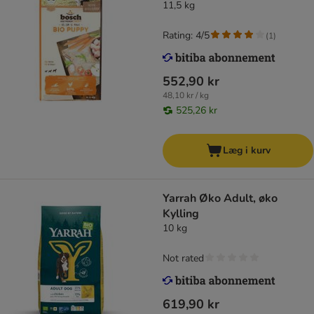
11,5 kg
Rating: 4/5
(
1
)
552,90 kr
48,10 kr / kg
525,26 kr
Læg i kurv
Yarrah Øko Adult, øko
Kylling
10 kg
Not rated
619,90 kr