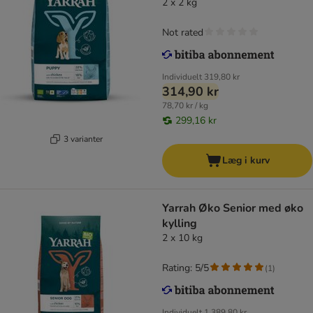
2 x 2 kg
Not rated
Individuelt
319,80 kr
314,90 kr
78,70 kr / kg
299,16 kr
3 varianter
Læg i kurv
Yarrah Øko Senior med øko
kylling
2 x 10 kg
Rating: 5/5
(
1
)
Individuelt
1.389,80 kr