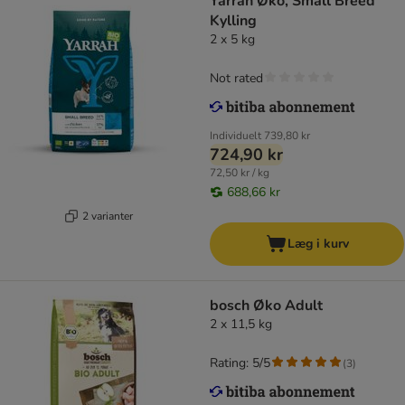
Yarrah Øko, Small Breed
Kylling
2 x 5 kg
Not rated
Individuelt
739,80 kr
724,90 kr
72,50 kr / kg
688,66 kr
2 varianter
Læg i kurv
bosch Øko Adult
2 x 11,5 kg
Rating: 5/5
(
3
)