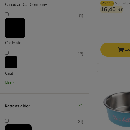
-25.11%
Normalt
Canadian Cat Company
16,40 kr
(
1
)
Cat Mate
Læ
(
13
)
Catit
Mere
(
2
)
Kattens alder
Cosma
(
2
)
(
21
)