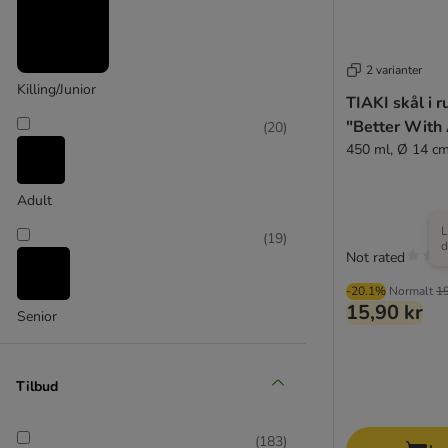
Drinkwell
2 varianter
Killing/Junior
(
2
)
TIAKI skål i ru
"Better With 
(
20
)
450 ml, Ø 14 c
Eyenimal
Adult
L
(
19
)
d
Not rated
-20.1%
Normalt
19
15,90 kr
Senior
Tilbud
(
183
)