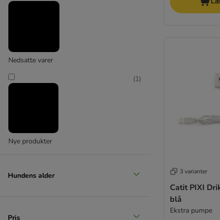
Læ
Nedsatte varer
(
1
)
Nye produkter
3 varianter
Hundens alder
Catit PIXI Dr
blå
Ekstra pumpe
Pris