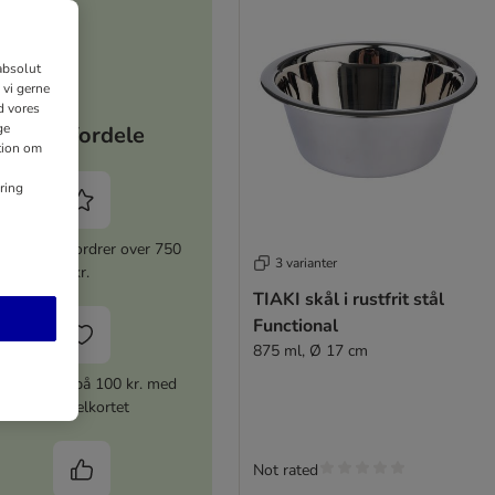
absolut
 vi gerne
d vores
ge
Dine fordele
ation om
ring
 rabat for ordrer over 750
3 varianter
kr.
TIAKI skål i rustfrit stål
Functional
875 ml, Ø 17 cm
ærdikupon på 100 kr. med
stempelkortet
Not rated