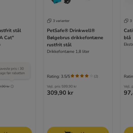
3 varianter
3 
stfrit stål
PetSafe® Drinkwell®
Cati
A Cat"
Bølgebrus drikkefontæne
blå
m
rustfrit stål
Ekstr
Drikkefontæne 1,8 liter
aveste pris i 30
age før rabatten
Rating: 3.5/5
Ratin
(
2
)
,90 kr
Vejl. pris
599,90 kr
Vejl. 
309,90 kr
97,