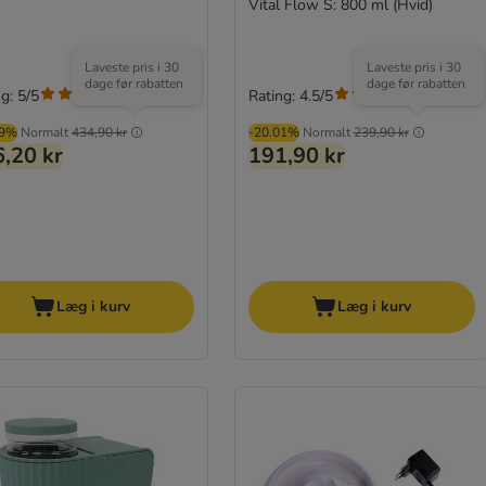
Vital Flow S: 800 ml (Hvid)
Laveste pris i 30
Laveste pris i 30
dage før rabatten
dage før rabatten
g: 5/5
Rating: 4.5/5
(
1
)
(
2
)
99%
Normalt
434,90 kr
-20.01%
Normalt
239,90 kr
,20 kr
191,90 kr
Læg i kurv
Læg i kurv