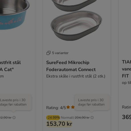
5 varianter
TIA
stfrit stål
SureFeed Mikrochip
van
A Cat"
Foderautomat Connect
FIT
cm
Ekstra skåle i rustfrit stål (2 stk.)
op ti
Laveste pris i 30
Laveste pris i 30
dage før rabatten
dage før rabatten
Ratin
Rating: 4/5
(
1
)
369
22,90 kr
-24.99%
Normalt
204,90 kr
153,70 kr