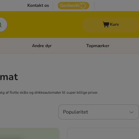
Kontakt os
Genbestil
Kurv
Andre dyr
Topmærker
 Kattetilbehør
Åben kategori menu: Veterinærfoder
Åben kategori menu: Andre d
omat
lg af flotte skåle og drikkeautomater til super billige priser.
Popularitet