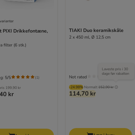
varianter
TIAKI Duo keramikskåle
t PIXI Drikkefontæne,
2 x 450 ml, Ø 12,5 cm
a filter (6 stk.)
Laveste pris i 30
dage før rabatten
Not rated
g: 5/5
(
1
)
-24.98%
Normalt
152,90 kr
pris
199,90 kr
114,70 kr
40 kr