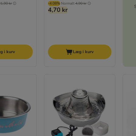
21,90 kr
-4.08%
Normalt
4,90 kr
4,70 kr
g i kurv
Læg i kurv