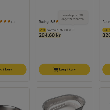
Laveste pris i 30
dage før rabatten
Rating: 5/5
Ratin
(
1
)
(
3
)
-25%
Normalt
392,80 kr
-24.
294,60 kr
326
g i kurv
Læg i kurv