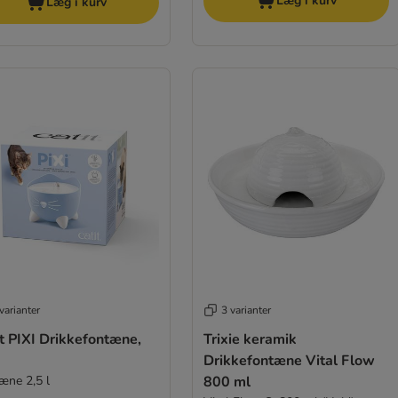
Læg i kurv
Læg i kurv
varianter
3 varianter
t PIXI Drikkefontæne,
Trixie keramik
Drikkefontæne Vital Flow
æne 2,5 l
800 ml