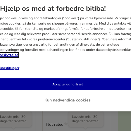
Hjælp os med at forbedre bitiba!
ger cookies, pixels og andre teknologier (“cookies”) på vores hjemmeside. Vi bruger 
dige cookies, så du kan surfe og shoppe på vores hjemmeside. Med dit samtykke vil
re cookies til funktionelle og markedsføringsformål, for at forbedre din oplevelse me
side og vise dig relevante produkter samt personaliserede annoncer. Du kan foreta
er til enhver tid i vores præferencecenter (“Juster indstillinger”). Yderligere inform
ataansvarlige, der er ansvarlig for behandlingen af ​​dine data, de behandlede
oplysninger og formålet med behandlingen kan findes under databeskyttelseserklæ
eskyttelse
5%
indstillinger
3 varianter
stfrit stål
TIAKI skål i rustfrit stål
Accepter og fortsæt
Functional
cm
240 ml, Ø 11,5 cm
Kun nødvendige cookies
V
Laveste pris i 30
Laveste pris i 30
dage før rabatten
dage før rabatten
Not rated