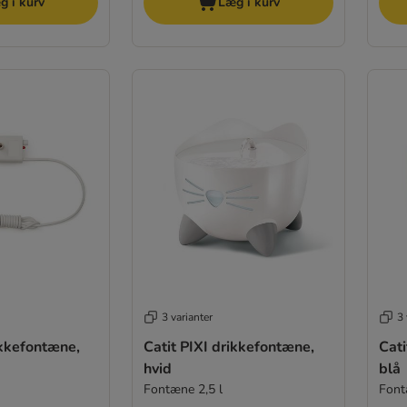
g i kurv
Læg i kurv
3 varianter
3 
ikkefontæne,
Catit PIXI drikkefontæne,
Cati
hvid
blå
Fontæne 2,5 l
Font