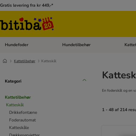
Gratis levering fra kr 449,-*
Hundefoder
Hundetilbehør
Katte
Åben kategori menu: Hundefoder
Åben ka
Kattetilbehør
Katteskål
Kattes
Kategori
En foderskål og en va
Kattetilbehør
Katteskål
1 - 48 af 214 res
Drikkefontæne
Foderautomat
Katteskåle
Dækkeservietter