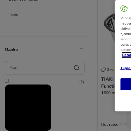
Trixie
Vi bru
nødven
aktive
hjemme
ændring
vores d
Mærke
person
Datab
Søg
Tilpas 
3 varianter
TIAKI skål i ru
(
2
)
Functional
1600 ml, Ø 21 
Not rated