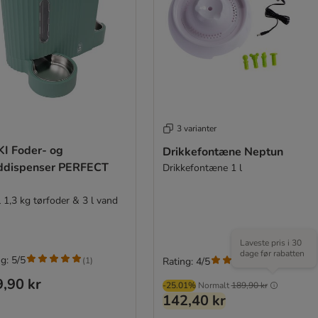
3 varianter
KI Foder- og
Drikkefontæne Neptun
ddispenser PERFECT
Drikkefontæne 1 l
l 1,3 kg tørfoder & 3 l vand
Laveste pris i 30
dage før rabatten
g: 5/5
(
1
)
Rating: 4/5
(
3
)
,90 kr
-25.01%
Normalt
189,90 kr
142,40 kr