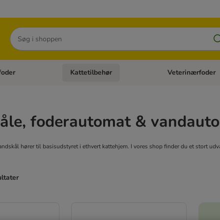
Søg
foder
Kattetilbehør
Veterinærfoder
tegori menu: Hundetilbehør
Åben kategori menu: Kattefoder
Åben kategori menu:
kåle, foderautomat & vandaut
ndskål hører til basisudstyret i ethvert kattehjem. I vores shop finder du et stort udva
ultater