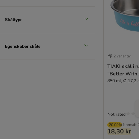
Skåltype
Egenskaber skåle
2 varianter
TIAKI skål i ru
"Better With 
850 ml, Ø 17,2 
Not rated
-20.09%
Normalt
18,30 kr