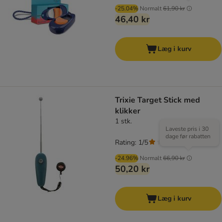
-25.04%
Normalt
61,90 kr
46,40 kr
Læg i kurv
Trixie Target Stick med
klikker
1 stk.
Laveste pris i 30
dage før rabatten
Rating: 1/5
(
1
)
-24.96%
Normalt
66,90 kr
50,20 kr
Læg i kurv