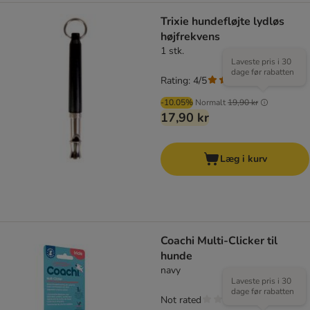
Trixie hundefløjte lydløs
højfrekvens
1 stk.
Laveste pris i 30
dage før rabatten
Rating: 4/5
(
1
)
-10.05%
Normalt
19,90 kr
17,90 kr
Læg i kurv
Coachi Multi-Clicker til
hunde
navy
Laveste pris i 30
dage før rabatten
Not rated