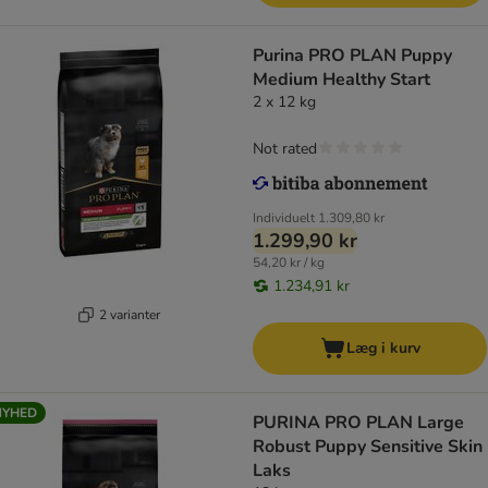
Purina PRO PLAN Puppy
Medium Healthy Start
2 x 12 kg
Not rated
Individuelt
1.309,80 kr
1.299,90 kr
54,20 kr / kg
1.234,91 kr
2 varianter
Læg i kurv
NYHED
PURINA PRO PLAN Large
Robust Puppy Sensitive Skin
Laks