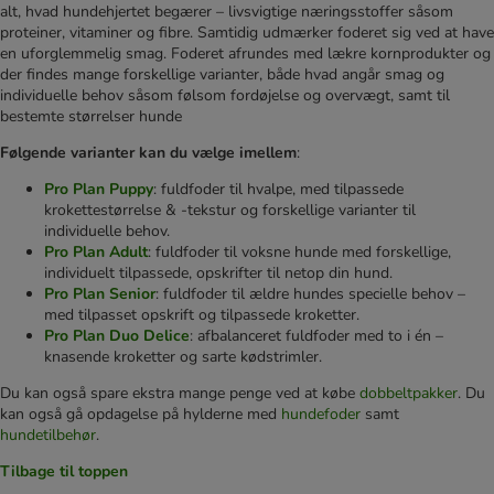
alt, hvad hundehjertet begærer – livsvigtige næringsstoffer såsom
proteiner, vitaminer og fibre. Samtidig udmærker foderet sig ved at have
en uforglemmelig smag. Foderet afrundes med lækre kornprodukter og
der findes mange forskellige varianter, både hvad angår smag og
individuelle behov såsom følsom fordøjelse og overvægt, samt til
bestemte størrelser hunde
Følgende varianter kan du vælge imellem
:
Pro Plan Puppy
: fuldfoder til hvalpe, med tilpassede
krokettestørrelse & -tekstur og forskellige varianter til
individuelle behov.
Pro Plan Adult
: fuldfoder til voksne hunde med forskellige,
individuelt tilpassede, opskrifter til netop din hund.
Pro Plan Senior
: fuldfoder til ældre hundes specielle behov –
med tilpasset opskrift og tilpassede kroketter.
Pro Plan Duo Delice
: afbalanceret fuldfoder med to i én –
knasende kroketter og sarte kødstrimler.
Du kan også spare ekstra mange penge ved at købe
dobbeltpakker
. Du
kan også gå opdagelse på hylderne med
hundefoder
samt
hundetilbehør
.
Tilbage til toppen