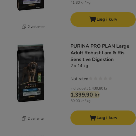
41,80 kr / kg
Læg i kurv
2 varianter
PURINA PRO PLAN Large
Adult Robust Lam & Ris
Sensitive Digestion
2 x 14 kg
Not rated
Individuelt
1.439,80 kr
1.399,90 kr
50,00 kr / kg
Læg i kurv
2 varianter