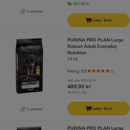
441,66 kr
2 varianter
Læg i kurv
PURINA PRO PLAN Large
Robust Adult Everyday
Nutrition
14 kg
Rating: 5/5
(
2
)
Vejl. pris
609,90 kr
489,90 kr
35,00 kr / kg
Læg i kurv
2 varianter
PURINA PRO PLAN Large