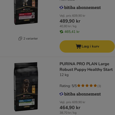
Vejl. pris
609,90 kr
489,90 kr
40,80 kr / kg
465,41 kr
2 varianter
Læg i kurv
PURINA PRO PLAN Large
Robust Puppy Healthy Start
12 kg
Rating: 5/5
(
3
)
Vejl. pris
609,90 kr
464,90 kr
38,70 kr / kg