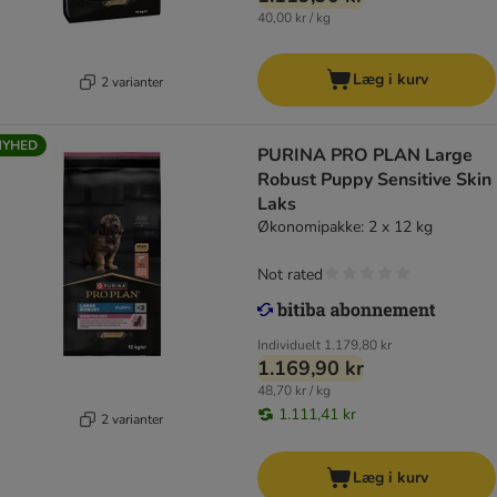
40,00 kr / kg
Læg i kurv
2 varianter
NYHED
PURINA PRO PLAN Large
Robust Puppy Sensitive Skin
Laks
Økonomipakke: 2 x 12 kg
Not rated
Individuelt
1.179,80 kr
1.169,90 kr
48,70 kr / kg
1.111,41 kr
2 varianter
Læg i kurv