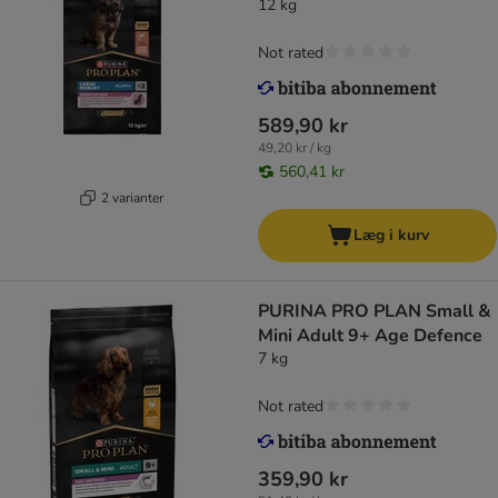
12 kg
Not rated
589,90 kr
49,20 kr / kg
560,41 kr
2 varianter
Læg i kurv
PURINA PRO PLAN Small &
Mini Adult 9+ Age Defence
7 kg
Not rated
359,90 kr