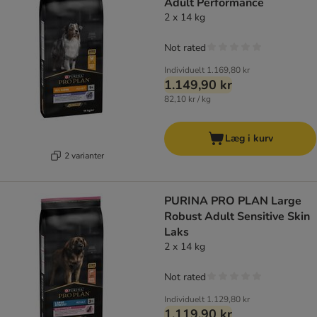
Adult Performance
2 x 14 kg
Not rated
Individuelt
1.169,80 kr
1.149,90 kr
82,10 kr / kg
Læg i kurv
2 varianter
PURINA PRO PLAN Large
Robust Adult Sensitive Skin
Laks
2 x 14 kg
Not rated
Individuelt
1.129,80 kr
1.119,90 kr