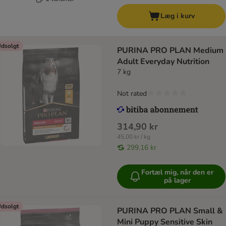
Læg i kurv
dsolgt
PURINA PRO PLAN Medium
Adult Everyday Nutrition
7 kg
Not rated
314,90 kr
45,00 kr / kg
299,16 kr
Fortæl mig, når den er
på lager
dsolgt
PURINA PRO PLAN Small &
Mini Puppy Sensitive Skin