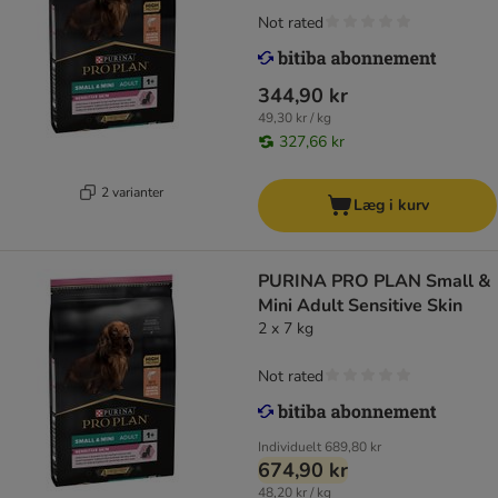
Not rated
344,90 kr
49,30 kr / kg
327,66 kr
2 varianter
Læg i kurv
PURINA PRO PLAN Small &
Mini Adult Sensitive Skin
2 x 7 kg
Not rated
Individuelt
689,80 kr
674,90 kr
48,20 kr / kg