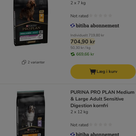
2 x 7 kg
Not rated
Individuelt
719,80 kr
704,90 kr
50,30 kr / kg
669,66 kr
2 varianter
Læg i kurv
PURINA PRO PLAN Medium
& Large Adult Sensitive
Digestion kornfri
2 x 12 kg
Not rated