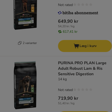
Not rated
649,90 kr
54,20 kr / kg
617,41 kr
2 varianter
Læg i kurv
PURINA PRO PLAN Large
Adult Robust Lam & Ris
Sensitive Digestion
14 kg
Not rated
719,90 kr
51,40 kr / kg