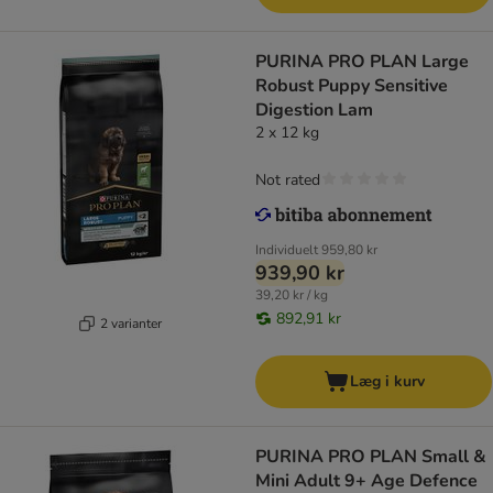
PURINA PRO PLAN Large
Robust Puppy Sensitive
Digestion Lam
2 x 12 kg
Not rated
Individuelt
959,80 kr
939,90 kr
39,20 kr / kg
892,91 kr
2 varianter
Læg i kurv
PURINA PRO PLAN Small &
Mini Adult 9+ Age Defence