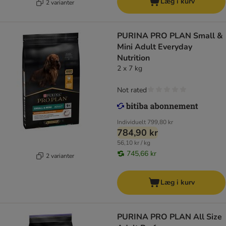
Læg i kurv
2 varianter
PURINA PRO PLAN Small &
Mini Adult Everyday
Nutrition
2 x 7 kg
Not rated
Individuelt
799,80 kr
784,90 kr
56,10 kr / kg
745,66 kr
2 varianter
Læg i kurv
PURINA PRO PLAN All Size