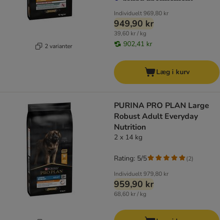
Individuelt
969,80 kr
949,90 kr
39,60 kr / kg
902,41 kr
2 varianter
Læg i kurv
PURINA PRO PLAN Large
Robust Adult Everyday
Nutrition
2 x 14 kg
Rating: 5/5
(
2
)
Individuelt
979,80 kr
959,90 kr
68,60 kr / kg