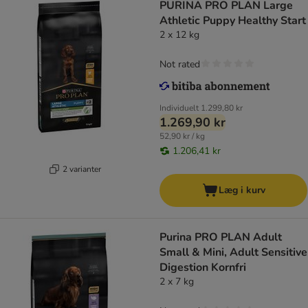
PURINA PRO PLAN Large
Athletic Puppy Healthy Start
2 x 12 kg
Not rated
Individuelt
1.299,80 kr
1.269,90 kr
52,90 kr / kg
1.206,41 kr
2 varianter
Læg i kurv
Purina PRO PLAN Adult
Small & Mini, Adult Sensitive
Digestion Kornfri
2 x 7 kg