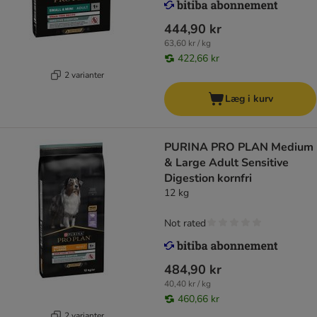
444,90 kr
63,60 kr / kg
422,66 kr
2 varianter
Læg i kurv
PURINA PRO PLAN Medium
& Large Adult Sensitive
Digestion kornfri
12 kg
Not rated
484,90 kr
40,40 kr / kg
460,66 kr
2 varianter