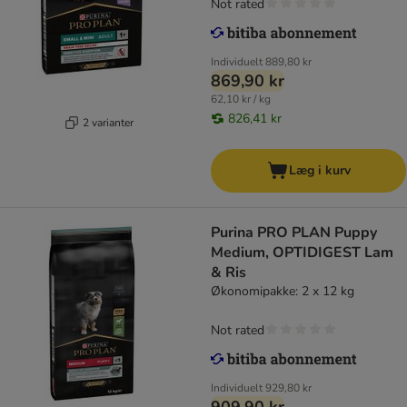
Not rated
Individuelt
889,80 kr
869,90 kr
62,10 kr / kg
826,41 kr
2 varianter
Læg i kurv
Purina PRO PLAN Puppy
Medium, OPTIDIGEST Lam
& Ris
Økonomipakke: 2 x 12 kg
Not rated
Individuelt
929,80 kr