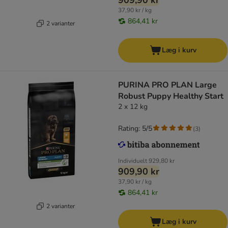
909,90 kr
37,90 kr / kg
864,41 kr
2 varianter
Læg i kurv
PURINA PRO PLAN Large
Robust Puppy Healthy Start
2 x 12 kg
Rating: 5/5
(
3
)
Individuelt
929,80 kr
909,90 kr
37,90 kr / kg
864,41 kr
2 varianter
Læg i kurv