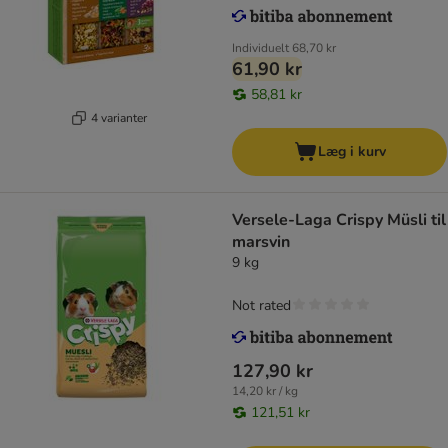
Individuelt
68,70 kr
61,90 kr
58,81 kr
4 varianter
Læg i kurv
Versele-Laga Crispy Müsli til
marsvin
9 kg
Not rated
127,90 kr
14,20 kr / kg
121,51 kr