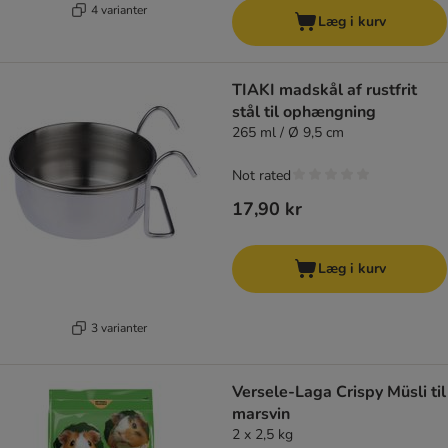
4 varianter
Læg i kurv
TIAKI madskål af rustfrit
stål til ophængning
265 ml / Ø 9,5 cm
Not rated
17,90 kr
Læg i kurv
3 varianter
Versele-Laga Crispy Müsli til
marsvin
2 x 2,5 kg