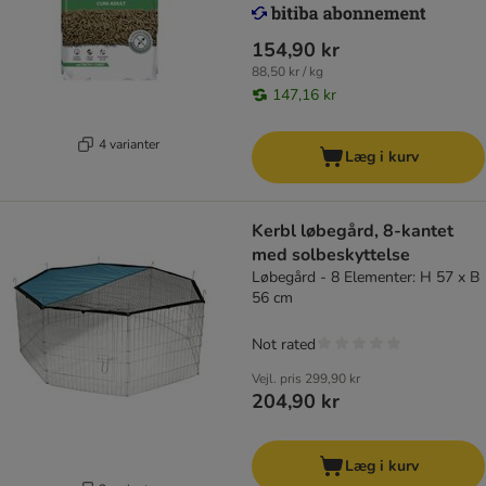
154,90 kr
88,50 kr / kg
147,16 kr
4 varianter
Læg i kurv
Kerbl løbegård, 8-kantet
med solbeskyttelse
Løbegård - 8 Elementer: H 57 x B
56 cm
Not rated
Vejl. pris
299,90 kr
204,90 kr
Læg i kurv