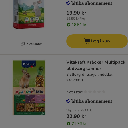
19,90 kr
19,90 kr / kg
18,51 kr
Læg i kurv
2 varianter
Vitakraft Kräcker Multipack
til dværgkaniner
3 stk. (grøntsager, nødder,
skovbær)
Not rated
Vejl. pris
28,00 kr
22,90 kr
21,76 kr