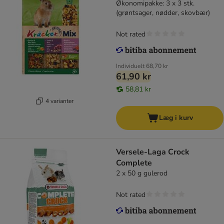
Økonomipakke: 3 x 3 stk.
(grøntsager, nødder, skovbær)
Not rated
Individuelt
68,70 kr
61,90 kr
58,81 kr
4 varianter
Læg i kurv
Versele-Laga Crock
Complete
2 x 50 g gulerod
Not rated