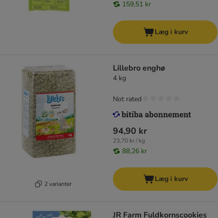
159,51 kr
Læg i kurv
Lillebro enghø
4 kg
Not rated
94,90 kr
23,70 kr / kg
88,26 kr
Læg i kurv
2 varianter
JR Farm Fuldkornscookies