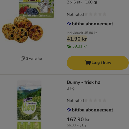
2 x 6 stk. (160 g)
Not rated
Individuelt
45,80 kr
41,90 kr
39,81 kr
2 varianter
Læg i kurv
Bunny - frisk hø
3 kg
Not rated
167,90 kr
56,00 kr / kg