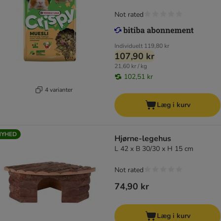
Not rated
Individuelt
119,80 kr
107,90 kr
21,60 kr / kg
102,51 kr
4 varianter
Læg i kurv
NYHED
Hjørne-legehus
L 42 x B 30/30 x H 15 cm
Not rated
74,90 kr
Læg i kurv