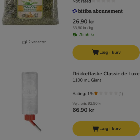
Not rated
26,90 kr
53,80 kr / kg
25,56 kr
2 varianter
Læg i kurv
Drikkeflaske Classic de Luxe
1100 ml, Giant
Rating: 1/5
(
1
)
Vejl. pris
92,90 kr
66,90 kr
Læg i kurv