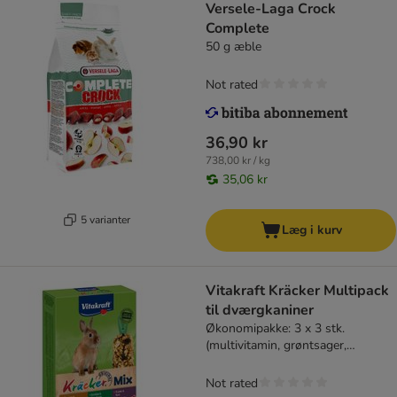
Versele-Laga Crock
Complete
50 g æble
Not rated
36,90 kr
738,00 kr / kg
35,06 kr
5 varianter
Læg i kurv
Vitakraft Kräcker Multipack
til dværgkaniner
Økonomipakke: 3 x 3 stk.
(multivitamin, grøntsager,
popcorn)
Not rated