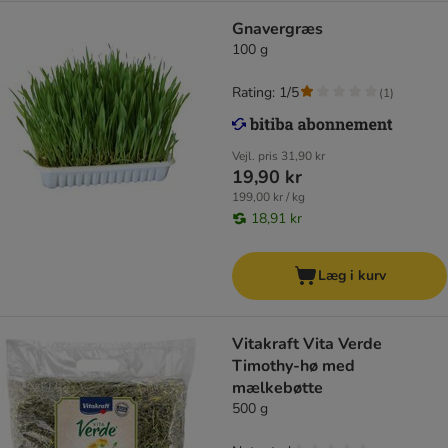
Gnavergræs
100 g
Rating: 1/5
(
1
)
Vejl. pris
31,90 kr
19,90 kr
199,00 kr / kg
18,91 kr
Læg i kurv
Vitakraft Vita Verde
Timothy-hø med
mælkebøtte
500 g