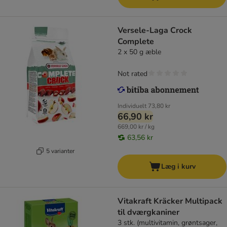
Versele-Laga Crock
Complete
2 x 50 g æble
Not rated
Individuelt
73,80 kr
66,90 kr
669,00 kr / kg
63,56 kr
5 varianter
Læg i kurv
Vitakraft Kräcker Multipack
til dværgkaniner
3 stk. (multivitamin, grøntsager,