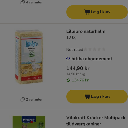
4 varianter
Læg i kurv
Lillebro naturhalm
10 kg
Not rated
144,90 kr
14,50 kr / kg
134,76 kr
Læg i kurv
2 varianter
Vitakraft Kräcker Multipack
til dværgkaniner