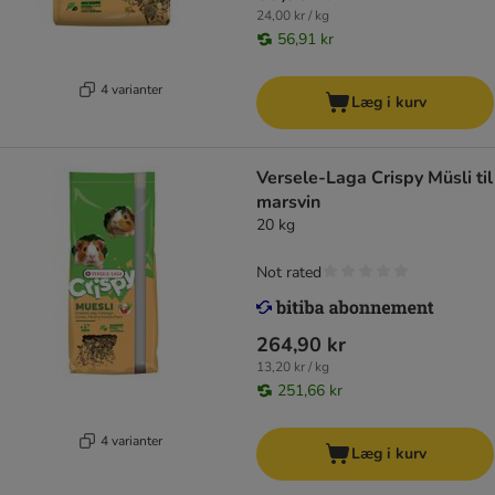
24,00 kr / kg
56,91 kr
4 varianter
Læg i kurv
Versele-Laga Crispy Müsli til
marsvin
20 kg
Not rated
264,90 kr
13,20 kr / kg
251,66 kr
4 varianter
Læg i kurv