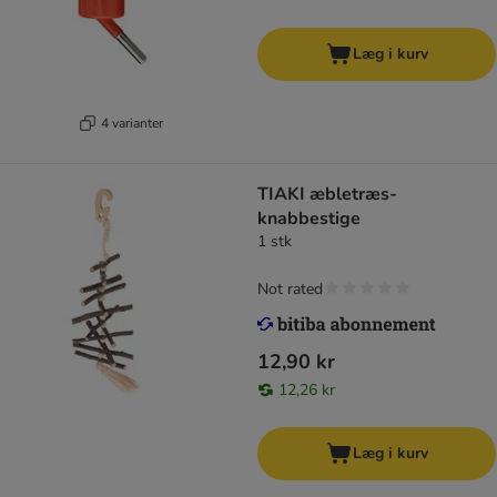
Læg i kurv
4 varianter
TIAKI æbletræs-
knabbestige
1 stk
Not rated
12,90 kr
12,26 kr
Læg i kurv