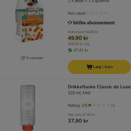
1 x æble + 1 x gulerod
Not rated
Individuelt
56,80 kr
49,90 kr
499,00 kr / kg
47,41 kr
5 varianter
Læg i kurv
Drikkeflaske Classic de Luxe
320 ml, Midi
Rating: 1/5
(
1
)
Vejl. pris
47,90 kr
37,90 kr