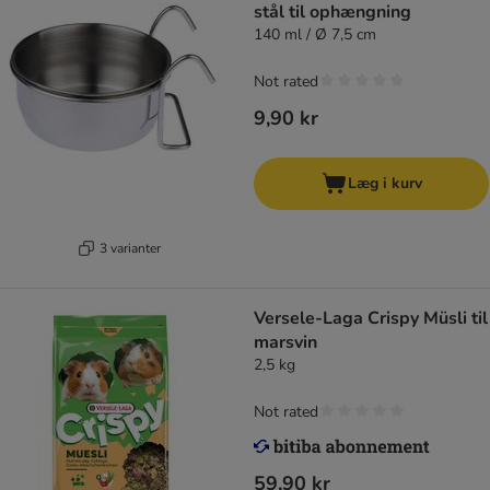
stål til ophængning
140 ml / Ø 7,5 cm
Not rated
9,90 kr
Læg i kurv
3 varianter
Versele-Laga Crispy Müsli til
marsvin
2,5 kg
Not rated
59,90 kr