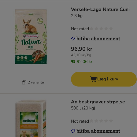
Versele-Laga Nature Cuni
2,3 kg
Not rated
96,90 kr
42,10 kr / kg
92,06 kr
Læg i kurv
2 varianter
Anibest gnaver strøelse
500 l (20 kg)
Not rated