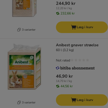
244,90 kr
12,20 kr / kg
232,66 kr
Læg i kurv
3 varianter
Anibest gnaver strøelse
60 l (3,2 kg)
Not rated
46,90 kr
14,70 kr / kg
44,56 kr
Læg i kurv
3 varianter