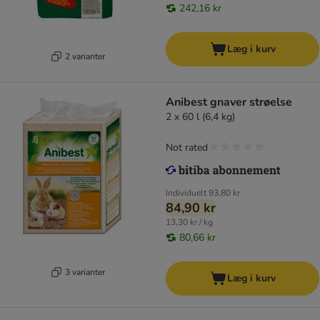
242,16 kr
Læg i kurv
2 varianter
Anibest gnaver strøelse
2 x 60 l (6,4 kg)
Not rated
Individuelt
93,80 kr
84,90 kr
13,30 kr / kg
80,66 kr
3 varianter
Læg i kurv