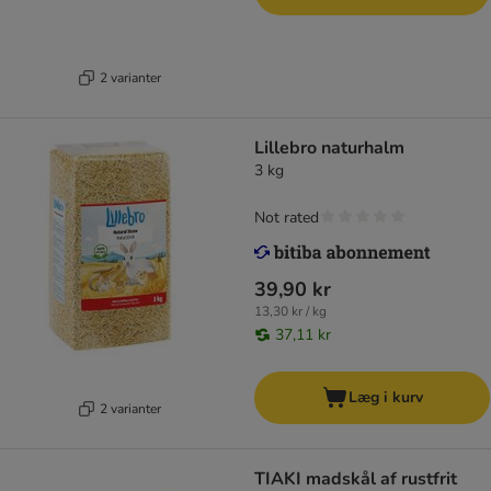
2 varianter
Lillebro naturhalm
3 kg
Not rated
39,90 kr
13,30 kr / kg
37,11 kr
Læg i kurv
2 varianter
TIAKI madskål af rustfrit