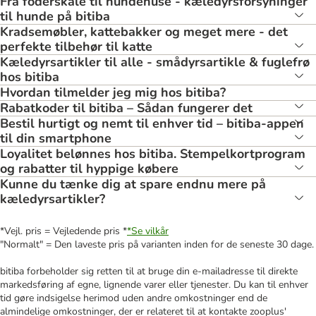
Fra foderskåle til hundehuse - kæledyrsforsyninger
til hunde på bitiba
Kradsemøbler, kattebakker og meget mere - det
perfekte tilbehør til katte
Kæledyrsartikler til alle - smådyrsartikle & fuglefrø
hos bitiba
Hvordan tilmelder jeg mig hos bitiba?
Rabatkoder til bitiba – Sådan fungerer det
Bestil hurtigt og nemt til enhver tid – bitiba-appen
til din smartphone
Loyalitet belønnes hos bitiba. Stempelkortprogram
og rabatter til hyppige købere
Kunne du tænke dig at spare endnu mere på
kæledyrsartikler?
*Vejl. pris = Vejledende pris *
*Se vilkår
"Normalt" = Den laveste pris på varianten inden for de seneste 30 dage.
bitiba forbeholder sig retten til at bruge din e-mailadresse til direkte
markedsføring af egne, lignende varer eller tjenester. Du kan til enhver
tid gøre indsigelse herimod uden andre omkostninger end de
almindelige omkostninger, der er relateret til at kontakte zooplus'