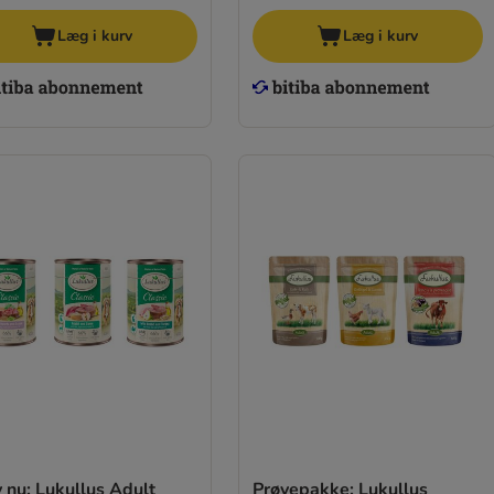
Læg i kurv
Læg i kurv
 nu: Lukullus Adult
Prøvepakke: Lukullus