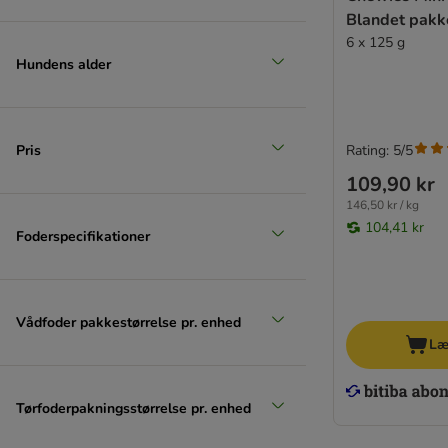
Blandet pakk
6 x 125 g
Stor 26-44 kg
Hundens alder
(
7
)
Pris
Rating: 5/5
109,90 kr
146,50 kr / kg
104,41 kr
Foderspecifikationer
Ekstra stor > 45 kg
Vådfoder pakkestørrelse pr. enhed
Læ
Tørfoderpakningsstørrelse pr. enhed