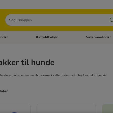
Søg
foder
Kattetilbehør
Veterinærfoder
tegori menu: Hundetilbehør
Åben kategori menu: Kattefoder
Åben kategori menu:
kker til hunde
landede pakker enten med hundesnacks eller foder - altid høj kvalitet til lavpris!
tater