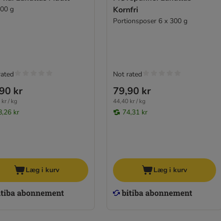
400 g
Kornfri
Portionsposer 6 x 300 g
rated
Not rated
90 kr
79,90 kr
kr / kg
44,40 kr / kg
8,26 kr
74,31 kr
Læg i kurv
Læg i kurv