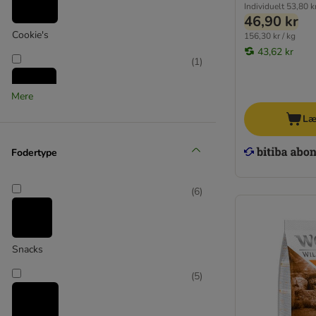
Individuelt
53,80 k
46,90 kr
Cookie's
156,30 kr / kg
43,62 kr
(
1
)
Mere
Læ
Fruitees
(
5
)
Fodertype
(
6
)
Lukullus
(
4
)
Snacks
(
5
)
Rocco