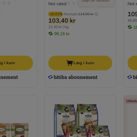
dage før rabatten
Not rated
Not 
109
r
-10.01%
Normalt
114,90 kr
103,40 kr
45,80 
21,50 kr / kg
1
96,16 kr
g i kurv
Læg i kurv
Udsol