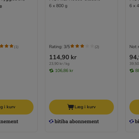
e
6 x 800 g
6 x 
Rating: 3/5
Not 
(
1
)
(
2
)
114,90 kr
94,
23,90 kr / kg
39,50 
106,86 kr
8
g i kurv
Læg i kurv