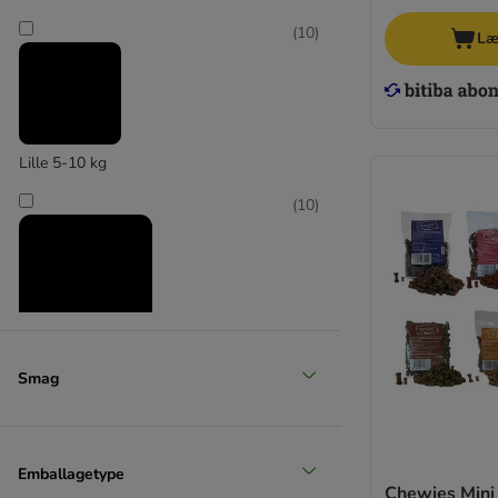
(
10
)
Læ
Lille 5-10 kg
(
10
)
Mellem 11-25 kg
Smag
(
9
)
Emballagetype
Chewies Mini