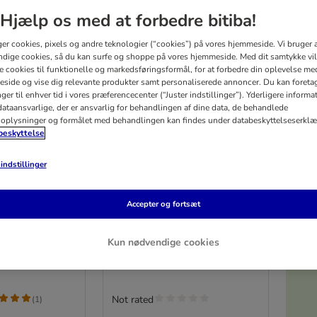
Hjælp os med at forbedre bitiba!
ger cookies, pixels og andre teknologier (“cookies”) på vores hjemmeside. Vi bruger 
dige cookies, så du kan surfe og shoppe på vores hjemmeside. Med dit samtykke vil
re cookies til funktionelle og markedsføringsformål, for at forbedre din oplevelse me
side og vise dig relevante produkter samt personaliserede annoncer. Du kan foreta
er til enhver tid i vores præferencecenter (“Juster indstillinger”). Yderligere inform
ataansvarlige, der er ansvarlig for behandlingen af ​​dine data, de behandlede
oplysninger og formålet med behandlingen kan findes under databeskyttelseserklæ
eskyttelse
indstillinger
5%
epakke: Rocco
Prøv nu: Wolf of
Accepter og fortsæt
Wilderness Adult Soft
ing
3 x 1 kg
Kun nødvendige cookies
V
Not rated
(
1
)