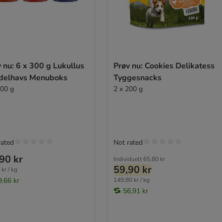
 nu: 6 x 300 g Lukullus
Prøv nu: Cookies Delikatess
delhavs Menuboks
Tyggesnacks
300 g
2 x 200 g
rated
Not rated
90 kr
Individuelt
65,80 kr
59,90 kr
kr / kg
9,66 kr
149,80 kr / kg
56,91 kr