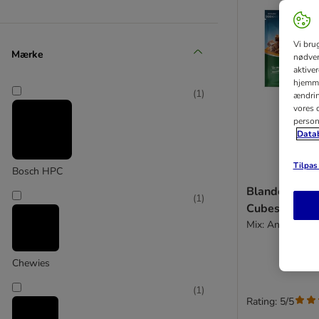
Vi bru
Mærke
nødven
aktive
hjemme
(
1
)
ændring
vores d
person
Datab
Tilpas 
Bosch HPC
Blandet prøv
(
1
)
Cubes
Mix: And & Kyll
Chewies
(
1
)
Rating: 5/5