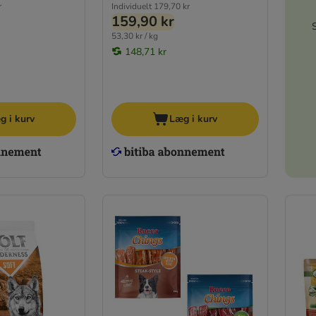
r
Individuelt
179,70 kr
159,90 kr
53,30 kr / kg
148,71 kr
g i kurv
Læg i kurv