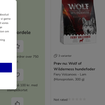
absolut
 vi gerne
d vores
ge
Dine fordele
ation om
ring
3 varianter
 rabat for ordrer over 750
kr.
Prøv nu: Wolf of
Wilderness hundefoder
Fiery Volcanoes - Lam
(Monoprotein, 300 g)
ærdikupon på 100 kr. med
stempelkortet
Not rated