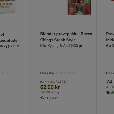
Blandet prøvepakke: Rocco
Prøv
 of
Chings Steak Style
Mid
undefoder
Mix: Kylling & And (400 g)
6 x 
ling (Soft &
Not rated
Not 
74,
Individuelt
71,80 kr
62,90 kr
41,60 
157,30 kr / kg
6
58,50 kr