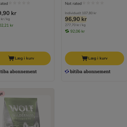
rated
Not rated
,90 kr
Individuelt
107,80 kr
96,90 kr
kr / kg
02,21 kr
277,70 kr / kg
92,06 kr
Læg i kurv
Læg i kurv
gt