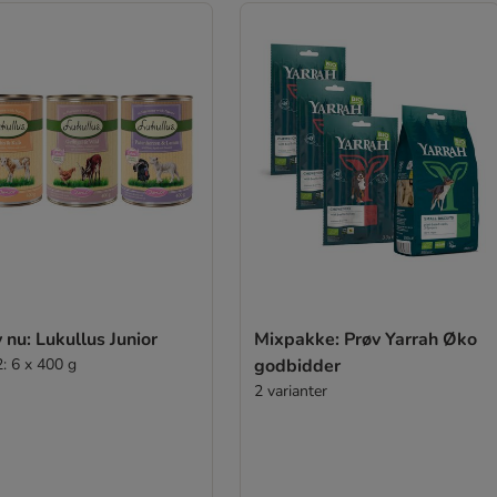
 nu: Lukullus Junior
Mixpakke: Prøv Yarrah Øko
2: 6 x 400 g
godbidder
2 varianter