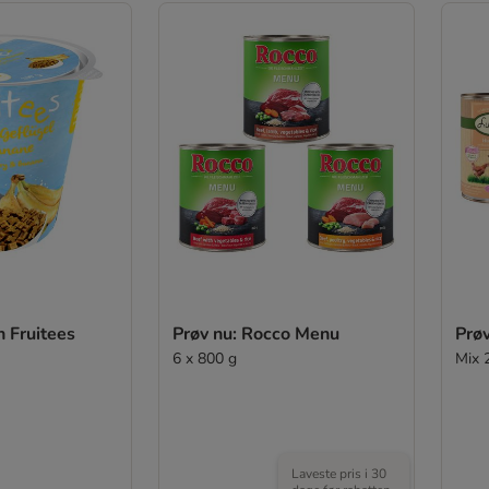
h Fruitees
Prøv nu: Rocco Menu
Prøv
6 x 800 g
Mix 
Laveste pris i 30