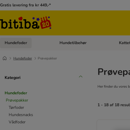
Gratis levering fra kr 449,-*
Hundefoder
Hundetilbehør
Katte
Åben kategori menu: Hundefoder
Åben ka
Hundefoder
Prøvepakker
Prøvepa
Kategori
Her finder du vores b
Hundefoder
Prøvepakker
1 - 18 af 18 resul
Tørfoder
Hundesnacks
Vådfoder