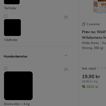
Tørfoder
(
7
)
3 varianter
Prøv nu: Wolf
Wilderness h
Vådfoder
Wide Acres - Kyl
Strong, 350 g)
Hundestørrelse
Not rated
(
7
)
19,90 kr
56,90 kr / kg
18,51 kr
Ekstra lille < 4 kg