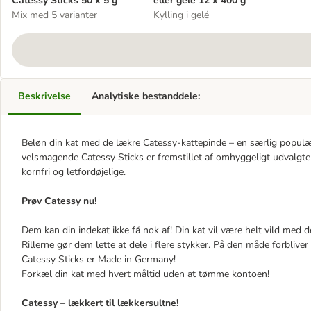
Catessy Sticks 50 x 5 g
eller gelé 12 x 400 g
Mix med 5 varianter
Kylling i gelé
Beskrivelse
Analytiske bestanddele:
Beløn din kat med de lækre Catessy-kattepinde – en særlig populæ
velsmagende Catessy Sticks er fremstillet af omhyggeligt udvalgte, 
kornfri og letfordøjelige.
Prøv Catessy nu!
Dem kan din indekat ikke få nok af! Din kat vil være helt vild med 
Rillerne gør dem lette at dele i flere stykker. På den måde forbliver
Catessy Sticks er Made in Germany!
Forkæl din kat med hvert måltid uden at tømme kontoen!
Catessy – lækkert til lækkersultne!