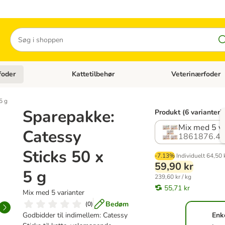
Søg
foder
Kattetilbehør
Veterinærfoder
tegori menu: Hundetilbehør
Åben kategori menu: Kattefoder
Åben kategori menu:
5 g
Sparepakke:
Produkt (6 varianter)
Mix med 5 va
Catessy
1861876.4
Sticks 50 x
-7.13%
Individuelt
64,50 
59,90 kr
5 g
239,60 kr / kg
55,71 kr
Mix med 5 varianter
Bedøm
(
0
)
Godbidder til indimellem: Catessy
Enk