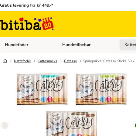
Gratis levering fra kr 449,-*
Hundefoder
Hundetilbehør
Katte
Åben kategori menu: Hundefoder
Åben ka
Kattefoder
Kattesnacks
Catessy
Sparepakke: Catessy Sticks 50 x 