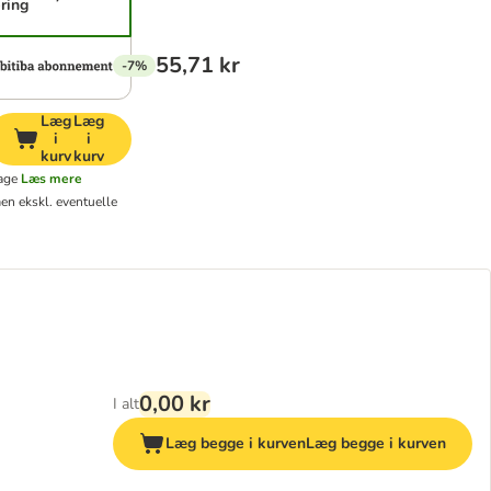
ring
55,71 kr
-7%
Læg
Læg
i
i
kurv
kurv
age
Læs mere
en ekskl. eventuelle
0,00 kr
I alt
Læg begge i kurven
Læg begge i kurven