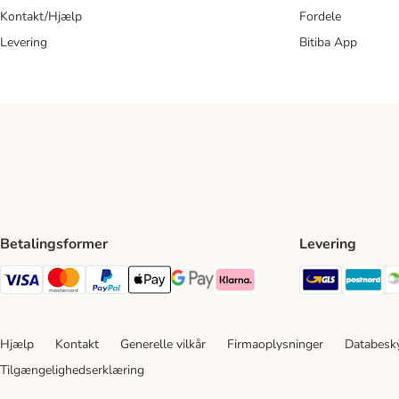
Kontakt/Hjælp
Fordele
Levering
Bitiba App
Betalingsformer
Levering
GLS Ship
Po
VISA Payment Method
Mastercard Payment Method
Paypal Payment Method
Apple Pay Payment Method
Google Pay Payment Method
Klarna Payment Method
Hjælp
Kontakt
Generelle vilkår
Firmaoplysninger
Databesky
Tilgængelighedserklæring