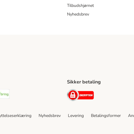
Tilbudshjørnet
Nyhedsbrev
Sikker betaling
ping Method
stnord Shipping Method
Bring Shipping Method
Security
ttelseserklæring
Nyhedsbrev
Levering
Betalingsformer
An