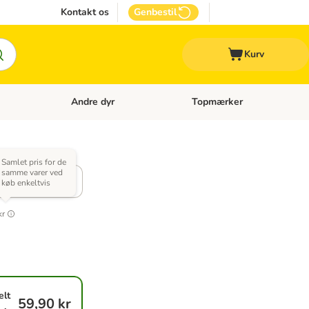
Kontakt os
Genbestil
Kurv
Andre dyr
Topmærker
 Kattetilbehør
Åben kategori menu: Veterinærfoder
Åben kategori menu: Andre d
Samlet pris for de
samme varer ved
rianter
køb enkeltvis
kr
elt
59,90 kr