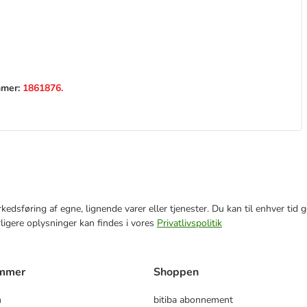
mmer:
1861876.
markedsføring af egne, lignende varer eller tjenester. Du kan til enhver 
rligere oplysninger kan findes i vores
Privatlivspolitik
ammer
Shoppen
m
bitiba abonnement