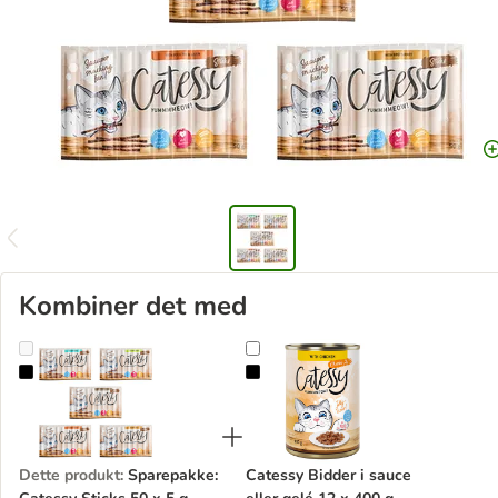
Kombiner det med
Sparepakke: Catessy Sticks 50 x 5 g
Catessy Bidder i sauce eller gelé 
Dette produkt
:
Sparepakke:
Catessy Bidder i sauce