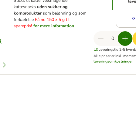
Sticks til katte, velsmagende
leve
kattesnacks
uden sukker og
kornprodukter
som belønning og som
forkælelse
Få nu 150 x 5 g til
sparepris!
for mere information
Leveringstid 2-5 hverd
Alle priser er inkl. moms
m
leveringsomkostninger
12 x 400 g