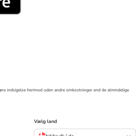
tid gøre indsigelse herimod uden andre omkostninger end de almindelige
Vælg land
bitiba.dk / da