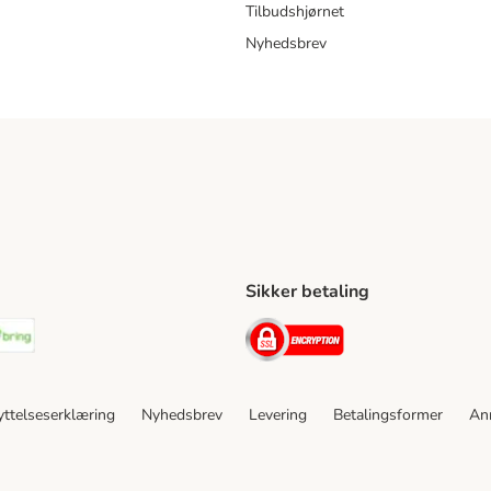
Tilbudshjørnet
Nyhedsbrev
Sikker betaling
ping Method
stnord Shipping Method
Bring Shipping Method
Security
ttelseserklæring
Nyhedsbrev
Levering
Betalingsformer
An