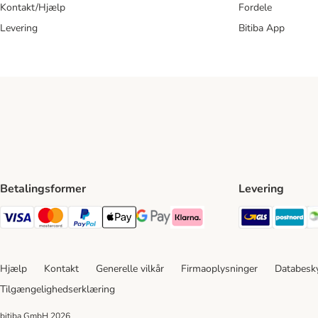
Kontakt/Hjælp
Fordele
Levering
Bitiba App
Betalingsformer
Levering
GLS Ship
Po
VISA Payment Method
Mastercard Payment Method
Paypal Payment Method
Apple Pay Payment Method
Google Pay Payment Method
Klarna Payment Method
Hjælp
Kontakt
Generelle vilkår
Firmaoplysninger
Databesky
Tilgængelighedserklæring
bitiba GmbH
2026