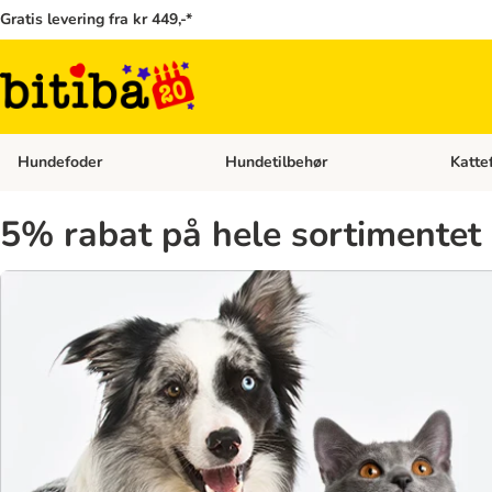
Gratis levering fra kr 449,-*
Hundefoder
Hundetilbehør
Katte
Åben kategori menu: Hundefoder
Åben ka
5% rabat på hele sortimentet