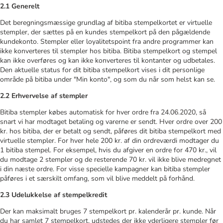
2.1 Generelt
Det beregningsmæssige grundlag af bitiba stempelkortet er virtuelle
stempler, der sættes på en kundes stempelkort på den pågældende
kundekonto. Stempler eller loyalitetspoint fra andre programmer kan
ikke konverteres til stempler hos bitiba. Bitiba stempelkort og stempel
kan ikke overføres og kan ikke konverteres til kontanter og udbetales.
Den aktuelle status for dit bitiba stempelkort vises i dit personlige
område på bitiba under "Min konto", og som du når som helst kan se.
2.2 Erhvervelse af stempler
Bitiba stempler købes automatisk for hver ordre fra 24.06.2020, så
snart vi har modtaget betaling og varerne er sendt. Hver ordre over 200
kr. hos bitiba, der er betalt og sendt, påføres dit bitiba stempelkort med
virtuelle stempler. For hver hele 200 kr. af din ordreværdi modtager du
1 bitiba stempel. For eksempel, hvis du afgiver en ordre for 470 kr., vil
du modtage 2 stempler og de resterende 70 kr. vil ikke blive medregnet
i din næste ordre. For visse specielle kampagner kan bitiba stempler
påføres i et særskilt omfang, som vil blive meddelt på forhånd.
2.3 Udelukkelse af stempelkredit
Der kan maksimalt bruges 7 stempelkort pr. kalenderår pr. kunde. Når
du har samlet 7 stempelkort, udstedes der ikke yderligere stempler før