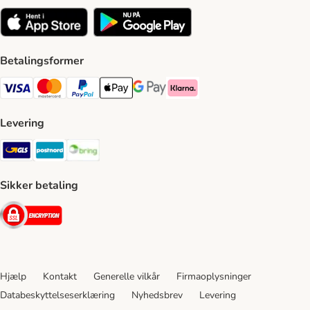
Betalingsformer
VISA Payment Method
Mastercard Payment Method
Paypal Payment Method
Apple Pay Payment Method
Google Pay Payment Method
Klarna Payment Method
Levering
GLS Shipping Method
Postnord Shipping Method
Bring Shipping Method
Sikker betaling
Security
Hjælp
Kontakt
Generelle vilkår
Firmaoplysninger
Databeskyttelseserklæring
Nyhedsbrev
Levering