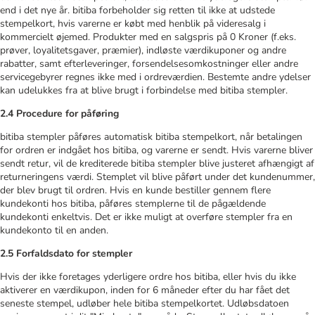
end i det nye år. bitiba forbeholder sig retten til ikke at udstede
stempelkort, hvis varerne er købt med henblik på videresalg i
kommercielt øjemed. Produkter med en salgspris på 0 Kroner (f.eks.
prøver, loyalitetsgaver, præmier), indløste værdikuponer og andre
rabatter, samt efterleveringer, forsendelsesomkostninger eller andre
servicegebyrer regnes ikke med i ordreværdien. Bestemte andre ydelser
kan udelukkes fra at blive brugt i forbindelse med bitiba stempler.
2.4 Procedure for påføring
bitiba stempler påføres automatisk bitiba stempelkort, når betalingen
for ordren er indgået hos bitiba, og varerne er sendt. Hvis varerne bliver
sendt retur, vil de krediterede bitiba stempler blive justeret afhængigt af
returneringens værdi. Stemplet vil blive påført under det kundenummer,
der blev brugt til ordren. Hvis en kunde bestiller gennem flere
kundekonti hos bitiba, påføres stemplerne til de pågældende
kundekonti enkeltvis. Det er ikke muligt at overføre stempler fra en
kundekonto til en anden.
2.5 Forfaldsdato for stempler
Hvis der ikke foretages yderligere ordre hos bitiba, eller hvis du ikke
aktiverer en værdikupon, inden for 6 måneder efter du har fået det
seneste stempel, udløber hele bitiba stempelkortet. Udløbsdatoen