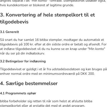
angives separat i dit "Min konto" -område. Stempelkortet udløber også,
hvis kundekontoen er blokeret af legitime grunde.
3. Konvertering af hele stempelkort til et
tilgodebevis
3.1 Generelt
Så snart du har samlet 16 bitiba stempler, modtager du automatisk et
tilgodebevis på 100 kr. efter at din sidste ordre er betalt og afsendt. For
at indløse tilgodebeviset vil du nu kunne se en knap under "Min konto"
når du ser på din indkøbskurv.
3.2 Betingelser for indløsning
Tilgodebeviset er gyldigt i et år fra udstedelsesdatoen og kan bruges på
enhver normal ordre med en minimumsordreværdi på DKK 200.
4. Særlige bestemmelser
4.1 Programmets ophør
bitiba forbeholder sig retten til når som helst at afslutte bitiba
stempelkortet eller at erstatte det med et andet program.