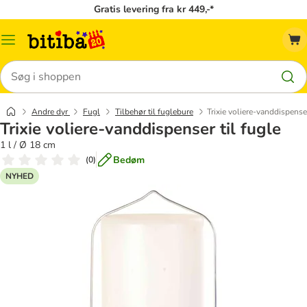
Gratis levering fra kr 449,-*
Menu
kategori
Søg
Andre dyr
Fugl
Tilbehør til fuglebure
Trixie voliere-vanddispenser
Trixie voliere-vanddispenser til fugle
1 l / Ø 18 cm
Bedøm
(
0
)
NYHED