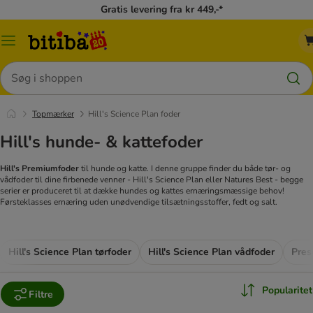
Gratis levering fra kr 449,-*
Menu
kategori
Søg
Topmærker
Hill's Science Plan foder
Hill's hunde- & kattefoder
Hill's Premiumfoder
til hunde og katte. I denne gruppe finder du både tør- og
vådfoder til dine firbenede venner - Hill's Science Plan eller Natures Best - begge
serier er produceret til at dække hundes og kattes ernæringsmæssige behov!
Førsteklasses ernæring uden unødvendige tilsætningsstoffer, fedt og salt.
Hill's Science Plan tørfoder
Hill's Science Plan vådfoder
Pres
Popularitet
Filtre