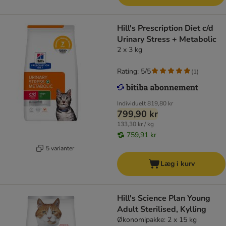
Hill's Prescription Diet c/d
Urinary Stress + Metabolic
2 x 3 kg
Rating: 5/5
(
1
)
Individuelt
819,80 kr
799,90 kr
133,30 kr / kg
759,91 kr
5 varianter
Læg i kurv
Hill's Science Plan Young
Adult Sterilised, Kylling
Økonomipakke: 2 x 15 kg