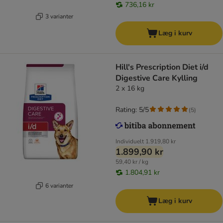
736,16 kr
3 varianter
Læg i kurv
Hill's Prescription Diet i/d
Digestive Care Kylling
2 x 16 kg
Rating: 5/5
(
5
)
Individuelt
1.919,80 kr
1.899,90 kr
59,40 kr / kg
1.804,91 kr
6 varianter
Læg i kurv