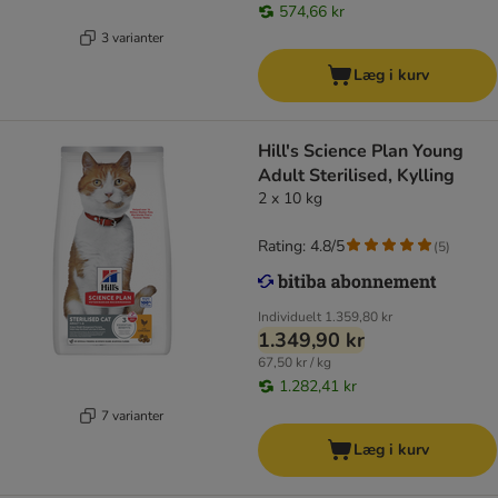
574,66 kr
3 varianter
Læg i kurv
Hill's Science Plan Young
Adult Sterilised, Kylling
2 x 10 kg
Rating: 4.8/5
(
5
)
Individuelt
1.359,80 kr
1.349,90 kr
67,50 kr / kg
1.282,41 kr
7 varianter
Læg i kurv