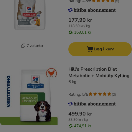
Rating: 4.8/5
(
5
)
177,90 kr
118,60 kr / kg
169,01 kr
7 varianter
Læg i kurv
Hill's Prescription Diet
Metabolic + Mobility Kylling
6 kg
Rating: 5/5
(
2
)
499,90 kr
83,30 kr / kg
474,91 kr