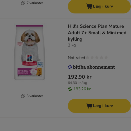
7 varianter
Læg i kurv
Hill's Science Plan Mature
Adult 7+ Small & Mini med
kylling
3 kg
Not rated
192,90 kr
64,30 kr / kg
183,26 kr
3 varianter
Læg i kurv