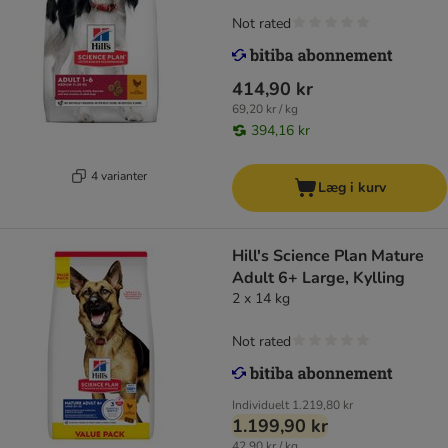
Not rated
414,90 kr
69,20 kr / kg
394,16 kr
4 varianter
Læg i kurv
Hill's Science Plan Mature
Adult 6+ Large, Kylling
2 x 14 kg
Not rated
Individuelt
1.219,80 kr
1.199,90 kr
42,90 kr / kg