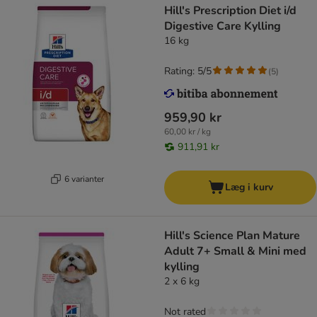
Hill's Prescription Diet i/d
Digestive Care Kylling
16 kg
Rating: 5/5
(
5
)
959,90 kr
60,00 kr / kg
911,91 kr
6 varianter
Læg i kurv
Hill's Science Plan Mature
Adult 7+ Small & Mini med
kylling
2 x 6 kg
Not rated