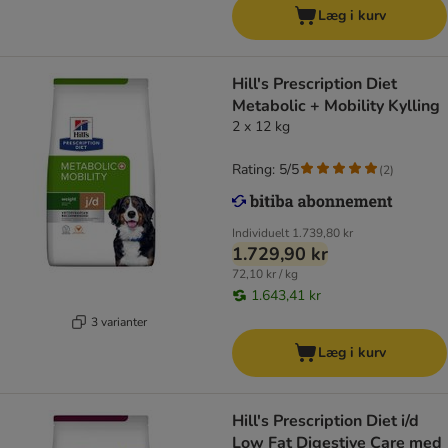
Læg i kurv
Hill's Prescription Diet
Metabolic + Mobility Kylling
2 x 12 kg
Rating: 5/5
(
2
)
Individuelt
1.739,80 kr
1.729,90 kr
72,10 kr / kg
1.643,41 kr
3 varianter
Læg i kurv
Hill's Prescription Diet i/d
Low Fat Digestive Care med