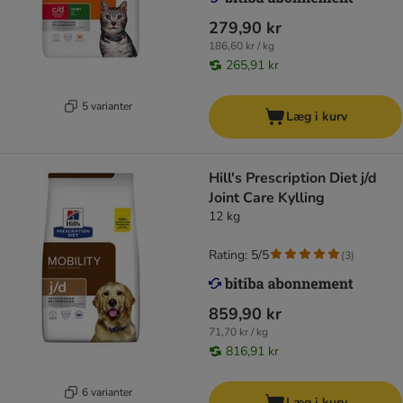
279,90 kr
186,60 kr / kg
265,91 kr
5 varianter
Læg i kurv
Hill's Prescription Diet j/d
Joint Care Kylling
12 kg
Rating: 5/5
(
3
)
859,90 kr
71,70 kr / kg
816,91 kr
6 varianter
Læg i kurv