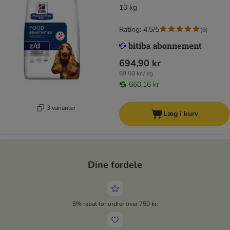
10 kg
Rating: 4.5/5
(
6
)
694,90 kr
69,50 kr / kg
660,16 kr
3 varianter
Læg i kurv
Dine fordele
5% rabat for ordrer over 750 kr.