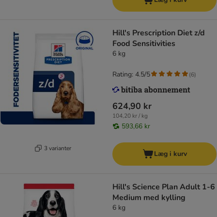
Hill's Prescription Diet z/d
Food Sensitivities
6 kg
Rating: 4.5/5
(
6
)
624,90 kr
104,20 kr / kg
593,66 kr
3 varianter
Læg i kurv
Hill's Science Plan Adult 1-6
Medium med kylling
6 kg