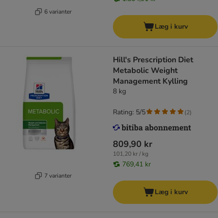
6 varianter
Læg i kurv
Hill's Prescription Diet
Metabolic Weight
Management Kylling
8 kg
Rating: 5/5
(
2
)
809,90 kr
101,20 kr / kg
769,41 kr
7 varianter
Læg i kurv