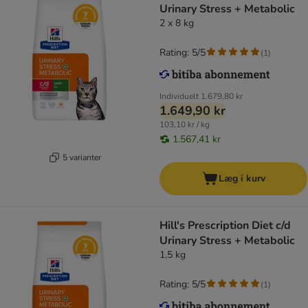
Urinary Stress + Metabolic
2 x 8 kg
Rating: 5/5
(
1
)
Individuelt
1.679,80 kr
1.649,90 kr
103,10 kr / kg
1.567,41 kr
5 varianter
Læg i kurv
Hill's Prescription Diet c/d
Urinary Stress + Metabolic
1,5 kg
Rating: 5/5
(
1
)