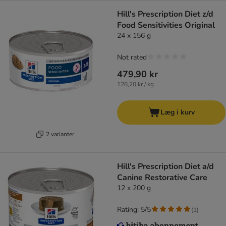
Hill's Prescription Diet z/d
Food Sensitivities Original
24 x 156 g
Not rated
479,90 kr
128,20 kr / kg
Læg i kurv
2 varianter
Hill's Prescription Diet a/d
Canine Restorative Care
12 x 200 g
Rating: 5/5
(
1
)