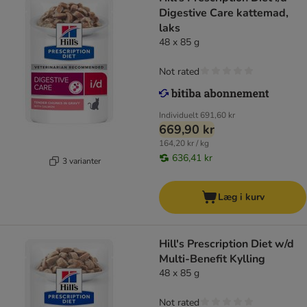
Digestive Care kattemad,
laks
48 x 85 g
Not rated
Individuelt
691,60 kr
669,90 kr
164,20 kr / kg
636,41 kr
3 varianter
Læg i kurv
Hill's Prescription Diet w/d
Multi-Benefit Kylling
48 x 85 g
Not rated