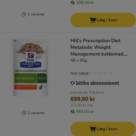
166,16 kr
2 varianter
Læg i kurv
Hill's Prescription Diet
Metabolic Weight
Management kattemad,
kylling
48 x 85g
Not rated
Individuelt
719,60 kr
699,90 kr
171,50 kr / kg
664,91 kr
3 varianter
Læg i kurv