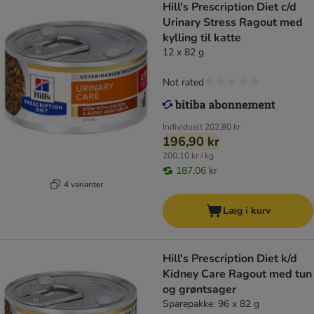
Hill's Prescription Diet c/d
Urinary Stress Ragout med
kylling til katte
12 x 82 g
Not rated
Individuelt
202,80 kr
196,90 kr
200,10 kr / kg
187,06 kr
4 varianter
Læg i kurv
Hill's Prescription Diet k/d
Kidney Care Ragout med tun
og grøntsager
Sparepakke: 96 x 82 g