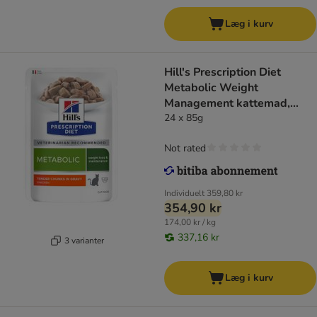
Læg i kurv
Hill's Prescription Diet
Metabolic Weight
Management kattemad,
kylling
24 x 85g
Not rated
Individuelt
359,80 kr
354,90 kr
174,00 kr / kg
337,16 kr
3 varianter
Læg i kurv