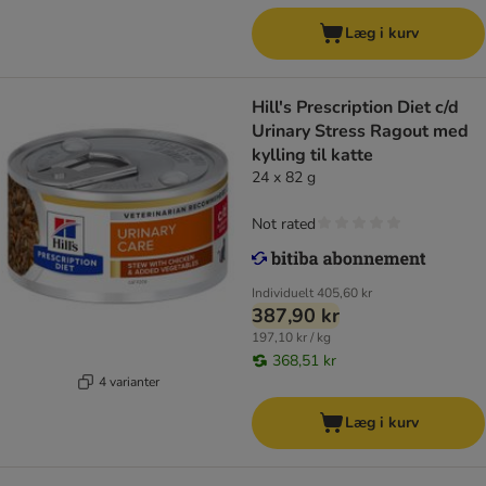
Læg i kurv
Hill's Prescription Diet c/d
Urinary Stress Ragout med
kylling til katte
24 x 82 g
Not rated
Individuelt
405,60 kr
387,90 kr
197,10 kr / kg
368,51 kr
4 varianter
Læg i kurv