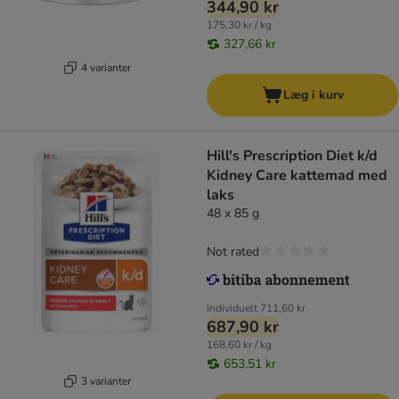
344,90 kr
175,30 kr / kg
327,66 kr
4 varianter
Læg i kurv
Hill's Prescription Diet k/d
Kidney Care kattemad med
laks
48 x 85 g
Not rated
Individuelt
711,60 kr
687,90 kr
168,60 kr / kg
653,51 kr
3 varianter