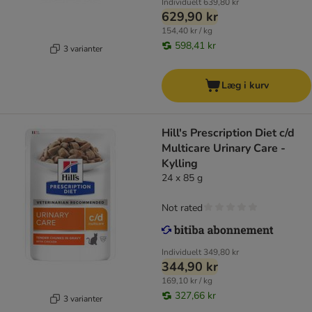
Individuelt
639,80 kr
629,90 kr
154,40 kr / kg
598,41 kr
3 varianter
Læg i kurv
Hill's Prescription Diet c/d
Multicare Urinary Care -
Kylling
24 x 85 g
Not rated
Individuelt
349,80 kr
344,90 kr
169,10 kr / kg
327,66 kr
3 varianter