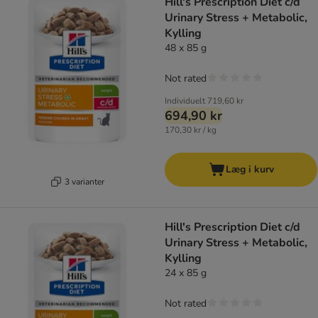
Hill's Prescription Diet c/d
Urinary Stress + Metabolic,
Kylling
48 x 85 g
Not rated
Individuelt
719,60 kr
694,90 kr
170,30 kr / kg
Læg i kurv
3 varianter
Hill's Prescription Diet c/d
Urinary Stress + Metabolic,
Kylling
24 x 85 g
Not rated