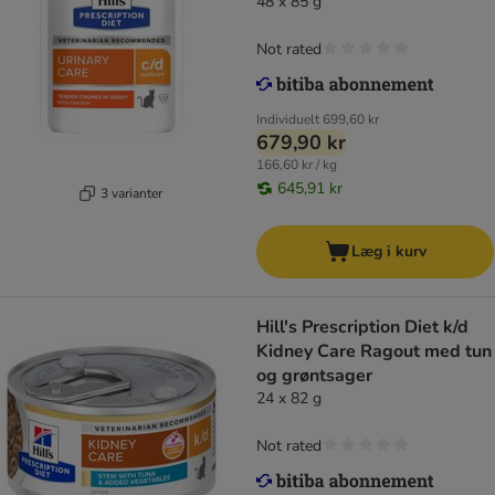
48 x 85 g
Not rated
Individuelt
699,60 kr
679,90 kr
166,60 kr / kg
645,91 kr
3 varianter
Læg i kurv
Hill's Prescription Diet k/d
Kidney Care Ragout med tun
og grøntsager
24 x 82 g
Not rated