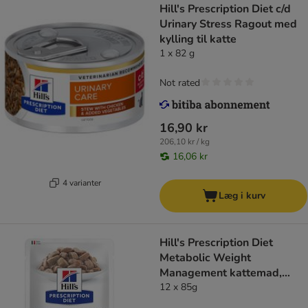
Hill's Prescription Diet c/d
Urinary Stress Ragout med
kylling til katte
1 x 82 g
Not rated
16,90 kr
206,10 kr / kg
16,06 kr
4 varianter
Læg i kurv
Hill's Prescription Diet
Metabolic Weight
Management kattemad,
kylling
12 x 85g