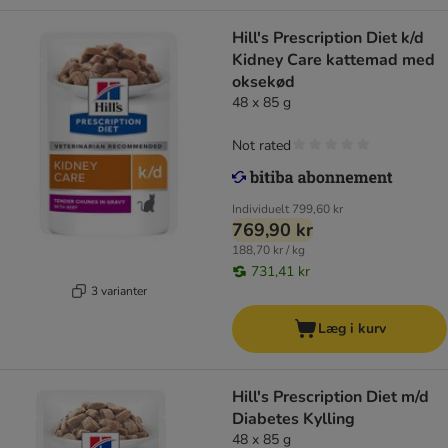
Hill's Prescription Diet k/d
Kidney Care kattemad med
oksekød
48 x 85 g
Not rated
Individuelt
799,60 kr
769,90 kr
188,70 kr / kg
731,41 kr
3 varianter
Læg i kurv
Hill's Prescription Diet m/d
Diabetes Kylling
48 x 85 g