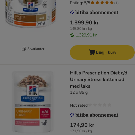
Rating: 5/5
(
1
)
1.399,90 kr
145,80 kr / kg
1.329,91 kr
3 varianter
Læg i kurv
Hill's Prescription Diet c/d
Urinary Stress kattemad
med laks
12 x 85 g
Not rated
174,90 kr
171,50 kr / kg