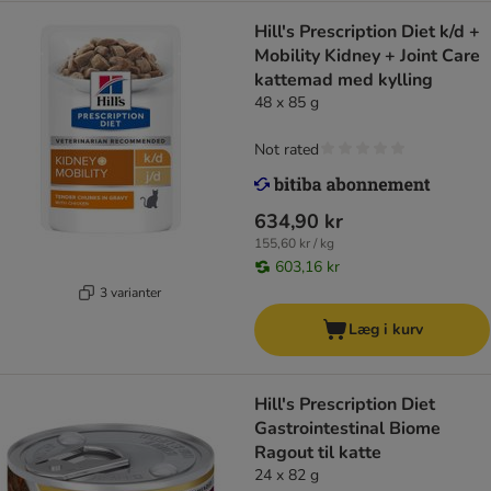
Hill's Prescription Diet k/d +
Mobility Kidney + Joint Care
kattemad med kylling
48 x 85 g
Not rated
634,90 kr
155,60 kr / kg
603,16 kr
3 varianter
Læg i kurv
Hill's Prescription Diet
Gastrointestinal Biome
Ragout til katte
24 x 82 g