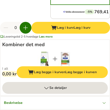
769,41 
-5%
Læg i kurv
Læg i kurv
Leveringstid 2-5 hverdage
Læs mere
Kombiner det med
I alt
Læg begge i kurven
Læg begge i kurven
0,00 kr
Se detaljer
Beskrivelse