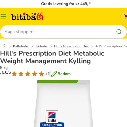
Gratis levering fra kr 449,-*
Menu
kategori
Søg
Kattefoder
Tørfoder
Hill's Prescription Diet
Hill's Prescription 
Hill's Prescription Diet Metabolic
Weight Management Kylling
8 kg
: 5.0/5
Bedøm
(
2
)