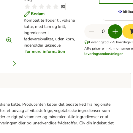
(
0
)
Bedøm
Komplet tørfoder til voksne
katte, med lam og krill,
ingredienser i
fødevarekvalitet, uden korn,
Leveringstid 2-5 hverdage
indeholder lakseolie
Alle priser er inkl. moms
men e
for mere information
leveringsomkostninger
voksne katte. Producenten køber det bedste kød fra regionale
ættes et udvalg af vitalstofrige, vegetabilske ingredienser som
er er rigt på vitaminer og mineraler. Alle ingredienser er af
rveringsmidler og unødvendige fyldstoffer. Giv din indekat det