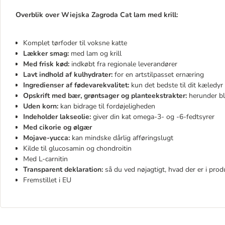
Overblik over Wiejska Zagroda Cat lam med krill:
Komplet tørfoder til voksne katte
Lækker smag:
med lam og krill
Med frisk kød:
indkøbt fra regionale leverandører
Lavt indhold af kulhydrater:
for en artstilpasset ernæring
Ingredienser af fødevarekvalitet:
kun det bedste til dit kæledyr
Opskrift med bær, grøntsager og planteekstrakter:
herunder bl
Uden korn:
kan bidrage til fordøjeligheden
Indeholder lakseolie:
giver din kat omega-3- og -6-fedtsyrer
Med cikorie og ølgær
Mojave-yucca:
kan mindske dårlig afføringslugt
Kilde til glucosamin og chondroitin
Med L-carnitin
Transparent deklaration:
så du ved nøjagtigt, hvad der er i prod
Fremstillet i EU