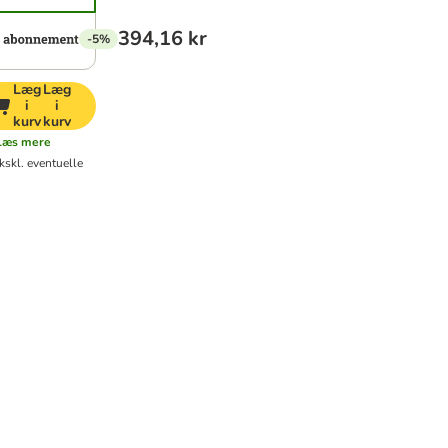
394,16 kr
-5%
Læg
Læg
i
i
kurv
kurv
Læs mere
kskl. eventuelle