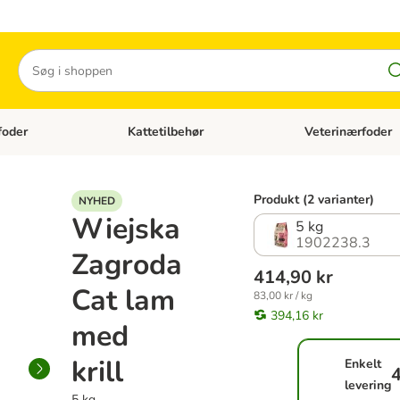
Søg
foder
Kattetilbehør
Veterinærfoder
tegori menu: Hundetilbehør
Åben kategori menu: Kattefoder
Åben kategori menu:
Produkt (2 varianter)
NYHED
Wiejska
5 kg
1902238.3
Zagroda
414,90 kr
Cat lam
83,00 kr / kg
394,16 kr
med
krill
Enkelt
4
levering
5 kg