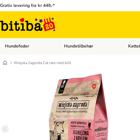
Gratis levering fra kr 449,-*
Hundefoder
Hundetilbehør
Katte
Åben kategori menu: Hundefoder
Åben ka
Wiejska Zagroda Cat lam med krill