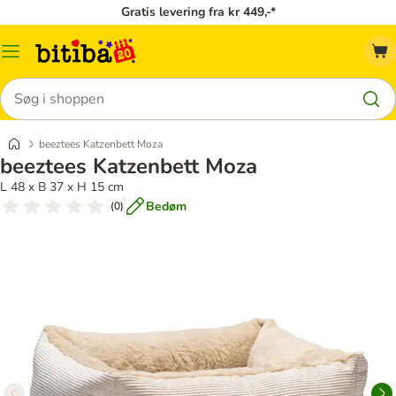
Gratis levering fra kr 449,-*
Menu
kategori
Søg
beeztees Katzenbett Moza
beeztees Katzenbett Moza
L 48 x B 37 x H 15 cm
Bedøm
(
0
)