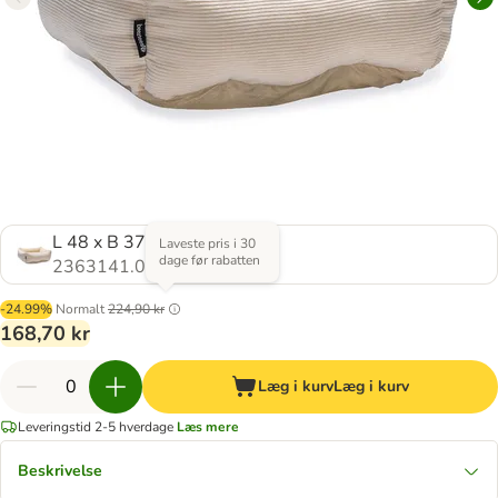
L 48 x B 37 x H 15 cm
Laveste pris i 30
dage før rabatten
2363141.0
-24.99%
Normalt
224,90 kr
168,70 kr
Læg i kurv
Læg i kurv
Leveringstid 2-5 hverdage
Læs mere
Beskrivelse