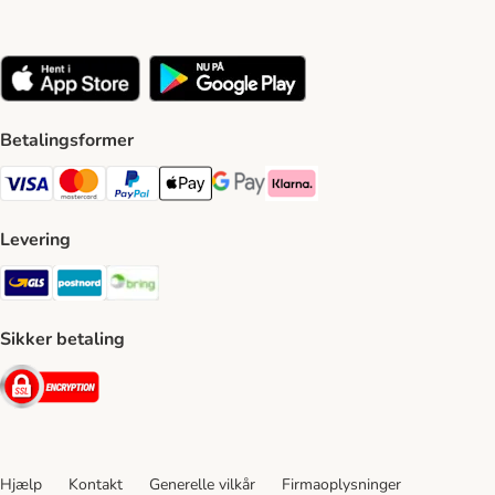
Betalingsformer
VISA Payment Method
Mastercard Payment Method
Paypal Payment Method
Apple Pay Payment Method
Google Pay Payment Method
Klarna Payment Method
Levering
GLS Shipping Method
Postnord Shipping Method
Bring Shipping Method
Sikker betaling
Security
Hjælp
Kontakt
Generelle vilkår
Firmaoplysninger