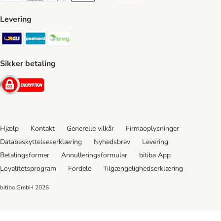
Levering
GLS Shipping Method
Postnord Shipping Method
Bring Shipping Method
Sikker betaling
Security
Hjælp
Kontakt
Generelle vilkår
Firmaoplysninger
Databeskyttelseserklæring
Nyhedsbrev
Levering
Betalingsformer
Annulleringsformular
bitiba App
Loyalitetsprogram
Fordele
Tilgængelighedserklæring
bitiba GmbH
2026