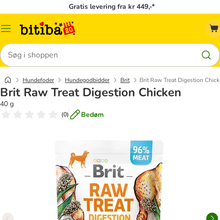
Gratis levering fra kr 449,-*
Menu
kategori
Søg
Hundefoder
Hundegodbidder
Brit
Brit Raw Treat Digestion Chic
Brit Raw Treat Digestion Chicken
40 g
Bedøm
(
0
)