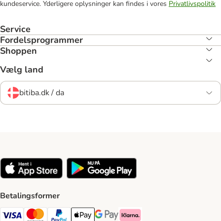
kundeservice. Yderligere oplysninger kan findes i vores
Privatlivspolitik
Service
Fordelsprogrammer
Shoppen
Vælg land
bitiba.dk / da
Betalingsformer
VISA Payment Method
Mastercard Payment Method
Paypal Payment Method
Apple Pay Payment Method
Google Pay Payment Method
Klarna Payment Method