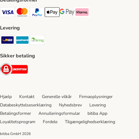
Betalingsformer
VISA Payment Method
Mastercard Payment Method
Paypal Payment Method
Apple Pay Payment Method
Google Pay Payment Method
Klarna Payment Method
Levering
GLS Shipping Method
Postnord Shipping Method
Bring Shipping Method
Sikker betaling
Security
Hjælp
Kontakt
Generelle vilkår
Firmaoplysninger
Databeskyttelseserklæring
Nyhedsbrev
Levering
Betalingsformer
Annulleringsformular
bitiba App
Loyalitetsprogram
Fordele
Tilgængelighedserklæring
bitiba GmbH
2026