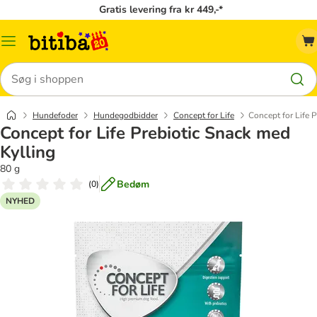
Gratis levering fra kr 449,-*
Menu
kategori
Søg
Hundefoder
Hundegodbidder
Concept for Life
Concept for Life 
Concept for Life Prebiotic Snack med
Kylling
80 g
Bedøm
(
0
)
NYHED