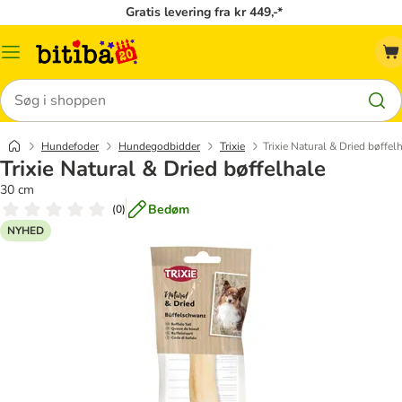
Gratis levering fra kr 449,-*
Menu
kategori
Søg
Hundefoder
Hundegodbidder
Trixie
Trixie Natural & Dried bøffel
Trixie Natural & Dried bøffelhale
30 cm
Bedøm
(
0
)
NYHED