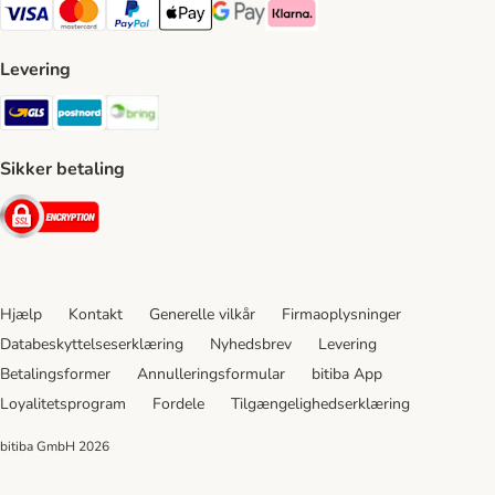
VISA Payment Method
Mastercard Payment Method
Paypal Payment Method
Apple Pay Payment Method
Google Pay Payment Method
Klarna Payment Method
Levering
GLS Shipping Method
Postnord Shipping Method
Bring Shipping Method
Sikker betaling
Security
Hjælp
Kontakt
Generelle vilkår
Firmaoplysninger
Databeskyttelseserklæring
Nyhedsbrev
Levering
Betalingsformer
Annulleringsformular
bitiba App
Loyalitetsprogram
Fordele
Tilgængelighedserklæring
bitiba GmbH
2026