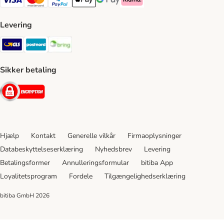
VISA Payment Method
Mastercard Payment Method
Paypal Payment Method
Apple Pay Payment Method
Google Pay Payment Method
Klarna Payment Method
Levering
GLS Shipping Method
Postnord Shipping Method
Bring Shipping Method
Sikker betaling
Security
Hjælp
Kontakt
Generelle vilkår
Firmaoplysninger
Databeskyttelseserklæring
Nyhedsbrev
Levering
Betalingsformer
Annulleringsformular
bitiba App
Loyalitetsprogram
Fordele
Tilgængelighedserklæring
bitiba GmbH
2026