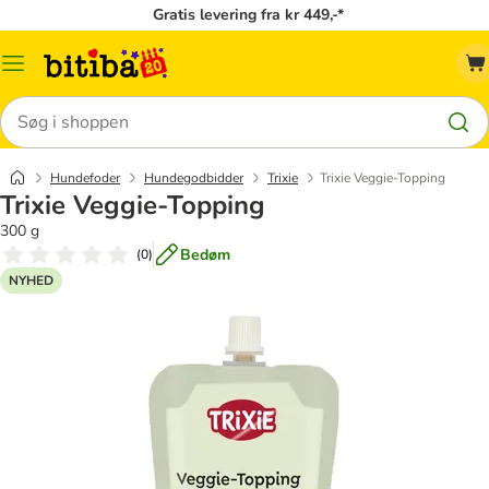
Gratis levering fra kr 449,-*
Menu
kategori
Søg
Hundefoder
Hundegodbidder
Trixie
Trixie Veggie-Topping
Trixie Veggie-Topping
300 g
Bedøm
(
0
)
NYHED