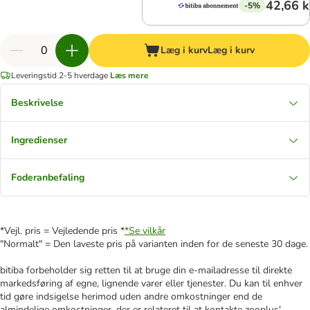
42,66 k
-5%
Læg i kurv
Læg i kurv
Leveringstid 2-5 hverdage
Læs mere
Beskrivelse
Ingredienser
Foderanbefaling
*Vejl. pris = Vejledende pris *
*Se vilkår
"Normalt" = Den laveste pris på varianten inden for de seneste 30 dage.
bitiba forbeholder sig retten til at bruge din e-mailadresse til direkte
markedsføring af egne, lignende varer eller tjenester. Du kan til enhver
tid gøre indsigelse herimod uden andre omkostninger end de
almindelige omkostninger, der er relateret til at kontakte zooplus'