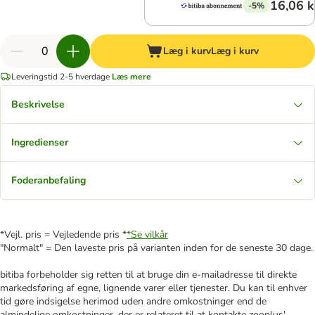
16,06 k
-5%
Læg i kurv
Læg i kurv
Leveringstid 2-5 hverdage
Læs mere
Beskrivelse
Ingredienser
Foderanbefaling
*Vejl. pris = Vejledende pris *
*Se vilkår
"Normalt" = Den laveste pris på varianten inden for de seneste 30 dage.
bitiba forbeholder sig retten til at bruge din e-mailadresse til direkte
markedsføring af egne, lignende varer eller tjenester. Du kan til enhver
tid gøre indsigelse herimod uden andre omkostninger end de
almindelige omkostninger, der er relateret til at kontakte zooplus'