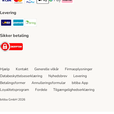
VISA Payment Method
Mastercard Payment Method
Paypal Payment Method
Apple Pay Payment Method
Google Pay Payment Method
Klarna Payment Method
Levering
GLS Shipping Method
Postnord Shipping Method
Bring Shipping Method
Sikker betaling
Security
Hjælp
Kontakt
Generelle vilkår
Firmaoplysninger
Databeskyttelseserklæring
Nyhedsbrev
Levering
Betalingsformer
Annulleringsformular
bitiba App
Loyalitetsprogram
Fordele
Tilgængelighedserklæring
bitiba GmbH
2026