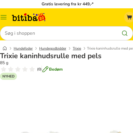
Gratis levering fra kr 449,-*
Menu
kategori
Søg
Hundefoder
Hundegodbidder
Trixie
Trixie kaninhudsrulle med pe
Trixie kaninhudsrulle med pels
85 g
Bedøm
(
0
)
NYHED