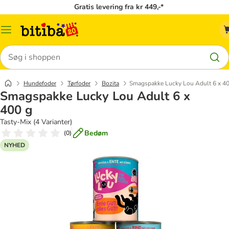
Gratis levering fra kr 449,-*
Menu
kategori
Søg
Hundefoder
Tørfoder
Bozita
Smagspakke Lucky Lou Adult 6 x 4
Smagspakke Lucky Lou Adult 6 x
400 g
Tasty-Mix (4 Varianter)
Bedøm
(
0
)
NYHED