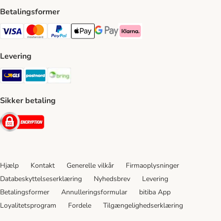
Betalingsformer
VISA Payment Method
Mastercard Payment Method
Paypal Payment Method
Apple Pay Payment Method
Google Pay Payment Method
Klarna Payment Method
Levering
GLS Shipping Method
Postnord Shipping Method
Bring Shipping Method
Sikker betaling
Security
Hjælp
Kontakt
Generelle vilkår
Firmaoplysninger
Databeskyttelseserklæring
Nyhedsbrev
Levering
Betalingsformer
Annulleringsformular
bitiba App
Loyalitetsprogram
Fordele
Tilgængelighedserklæring