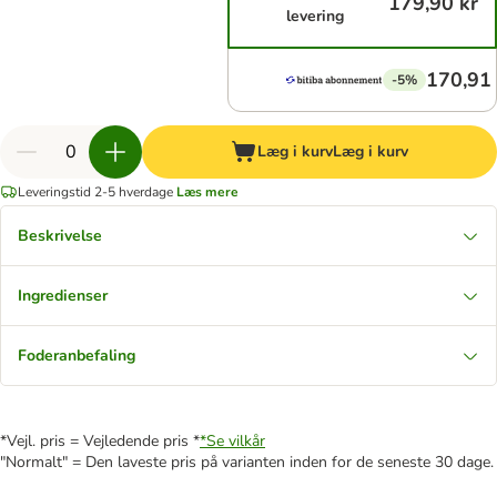
179,90 kr
levering
170,91 
-5%
Læg i kurv
Læg i kurv
Leveringstid 2-5 hverdage
Læs mere
Beskrivelse
Ingredienser
Foderanbefaling
*Vejl. pris = Vejledende pris *
*Se vilkår
"Normalt" = Den laveste pris på varianten inden for de seneste 30 dage.