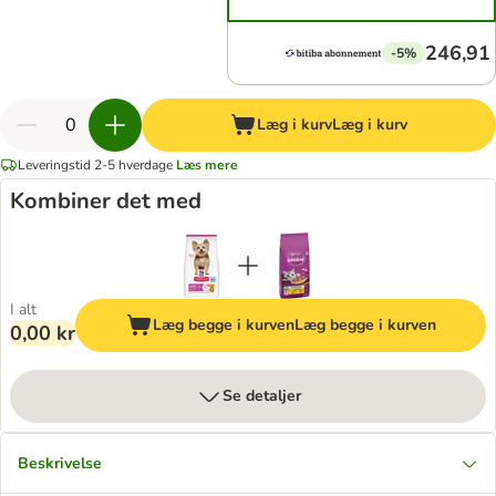
246,91 
-5%
Læg i kurv
Læg i kurv
Leveringstid 2-5 hverdage
Læs mere
Kombiner det med
I alt
Læg begge i kurven
Læg begge i kurven
0,00 kr
Se detaljer
Beskrivelse