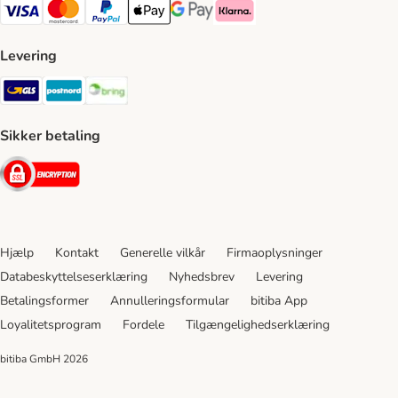
VISA Payment Method
Mastercard Payment Method
Paypal Payment Method
Apple Pay Payment Method
Google Pay Payment Method
Klarna Payment Method
Levering
GLS Shipping Method
Postnord Shipping Method
Bring Shipping Method
Sikker betaling
Security
Hjælp
Kontakt
Generelle vilkår
Firmaoplysninger
Databeskyttelseserklæring
Nyhedsbrev
Levering
Betalingsformer
Annulleringsformular
bitiba App
Loyalitetsprogram
Fordele
Tilgængelighedserklæring
bitiba GmbH
2026