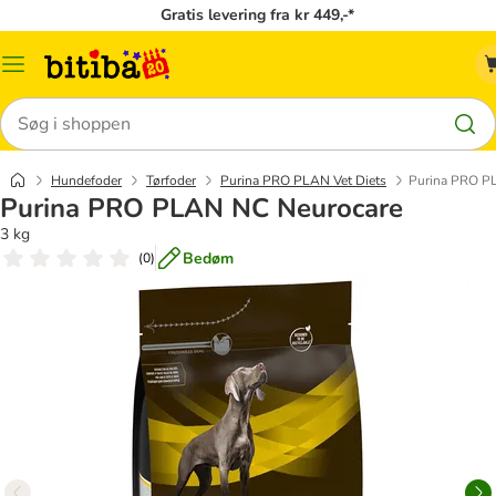
Gratis levering fra kr 449,-*
Menu
kategori
Søg
Hundefoder
Tørfoder
Purina PRO PLAN Vet Diets
Purina PRO P
Purina PRO PLAN NC Neurocare
3 kg
Bedøm
(
0
)