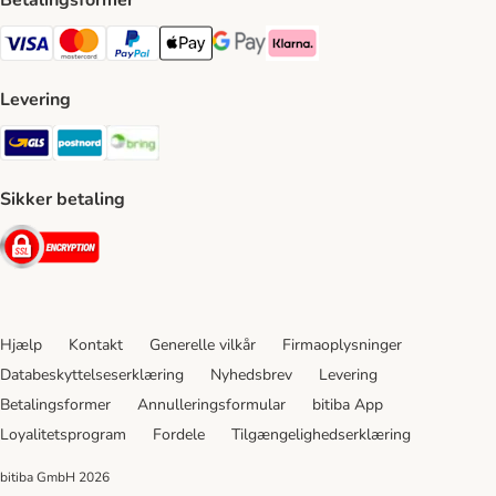
Betalingsformer
VISA Payment Method
Mastercard Payment Method
Paypal Payment Method
Apple Pay Payment Method
Google Pay Payment Method
Klarna Payment Method
Levering
GLS Shipping Method
Postnord Shipping Method
Bring Shipping Method
Sikker betaling
Security
Hjælp
Kontakt
Generelle vilkår
Firmaoplysninger
Databeskyttelseserklæring
Nyhedsbrev
Levering
Betalingsformer
Annulleringsformular
bitiba App
Loyalitetsprogram
Fordele
Tilgængelighedserklæring
bitiba GmbH
2026