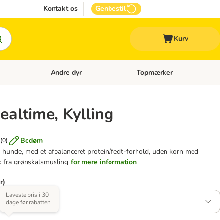
Kontakt os
Genbestil
Kurv
Andre dyr
Topmærker
 Kattetilbehør
Åben kategori menu: Veterinærfoder
Åben kategori menu: Andre d
altime, Kylling
Bedøm
(
0
)
e hunde, med et afbalanceret protein/fedt-forhold, uden korn med
k fra grønskalsmusling
for mere information
r)
Laveste pris i 30
dage før rabatten