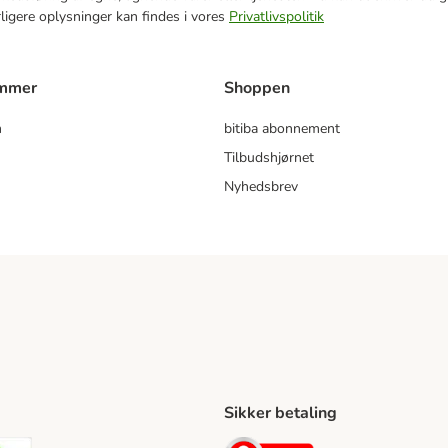
rligere oplysninger kan findes i vores
Privatlivspolitik
ammer
Shoppen
m
bitiba abonnement
Tilbudshjørnet
Nyhedsbrev
Sikker betaling
ping Method
stnord Shipping Method
Bring Shipping Method
Security