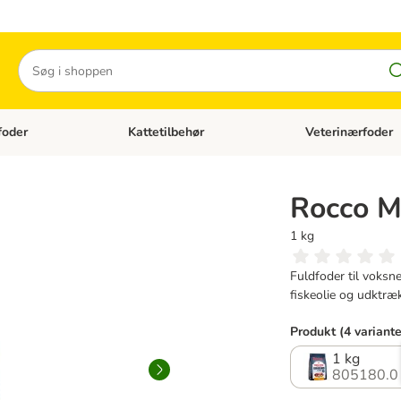
Søg
foder
Kattetilbehør
Veterinærfoder
tegori menu: Hundetilbehør
Åben kategori menu: Kattefoder
Åben kategori menu:
Rocco Me
1 kg
Fuldfoder til voksn
fiskeolie og udktræ
Produkt (4 variante
1 kg
805180.0