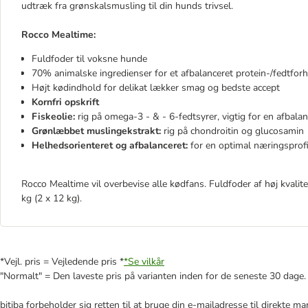
udtræk fra grønskalsmusling til din hunds trivsel.
Rocco Mealtime:
Fuldfoder til voksne hunde
70% animalske ingredienser for et afbalanceret protein-/fedtfor
Højt kødindhold for delikat lækker smag og bedste accept
Kornfri opskrift
Fiskeolie:
rig på omega-3 - & - 6-fedtsyrer, vigtig for en afbalan
Grønlæbbet muslingekstrakt:
rig på chondroitin og glucosamin
Helhedsorienteret og afbalanceret:
for en optimal næringsprofi
Rocco Mealtime vil overbevise alle kødfans. Fuldfoder af høj kvalitet
kg (2 x 12 kg).
*Vejl. pris = Vejledende pris *
*Se vilkår
"Normalt" = Den laveste pris på varianten inden for de seneste 30 dage.
bitiba forbeholder sig retten til at bruge din e-mailadresse til direkte 