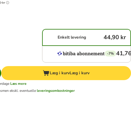
0 kr
44,90 kr
Enkelt levering
41,76
-7%
Læg i kurv
Læg i kurv
erdage
Læs mere
ms
men ekskl. eventuelle
leveringsomkostninger