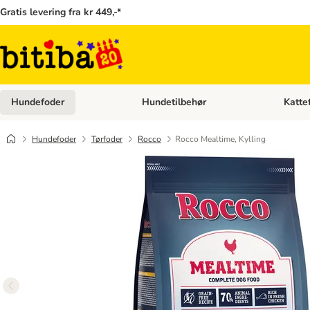
Gratis levering fra kr 449,-*
Hundefoder
Hundetilbehør
Katte
Åben kategori menu: Hundefoder
Åben ka
Hundefoder
Tørfoder
Rocco
Rocco Mealtime, Kylling