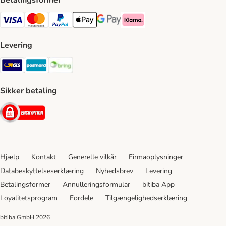
Betalingsformer
VISA Payment Method
Mastercard Payment Method
Paypal Payment Method
Apple Pay Payment Method
Google Pay Payment Method
Klarna Payment Method
Levering
GLS Shipping Method
Postnord Shipping Method
Bring Shipping Method
Sikker betaling
Security
Hjælp
Kontakt
Generelle vilkår
Firmaoplysninger
Databeskyttelseserklæring
Nyhedsbrev
Levering
Betalingsformer
Annulleringsformular
bitiba App
Loyalitetsprogram
Fordele
Tilgængelighedserklæring
bitiba GmbH
2026