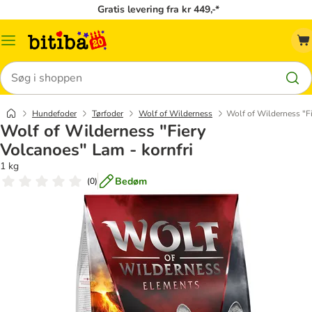
Gratis levering fra kr 449,-*
Menu
kategori
Søg
Hundefoder
Tørfoder
Wolf of Wilderness
Wolf of Wilderness "Fi
Wolf of Wilderness "Fiery
Volcanoes" Lam - kornfri
1 kg
Bedøm
(
0
)