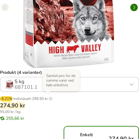
Produkt (4 varianter)
Samlet pris for de
samme varer ved
5 kg
køb enkeltvis
687101.1
-8.21%
Individuelt
299,50 kr
274,90 kr
55,00 kr / kg
255,66 kr
Enkelt
274,90 kr