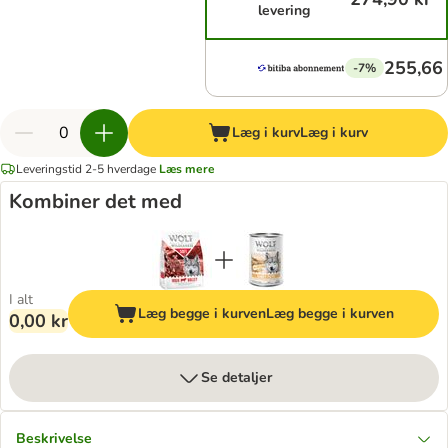
levering
255,66 
-7%
Læg i kurv
Læg i kurv
Leveringstid 2-5 hverdage
Læs mere
Kombiner det med
I alt
Læg begge i kurven
Læg begge i kurven
0,00 kr
Se detaljer
Beskrivelse