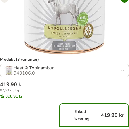
Produkt (3 varianter)
Hest & Topinambur
940106.0
419,90 kr
87,50 kr / kg
398,91 kr
Enkelt
419,90 kr
levering