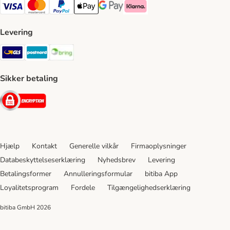
VISA Payment Method
Mastercard Payment Method
Paypal Payment Method
Apple Pay Payment Method
Google Pay Payment Method
Klarna Payment Method
Levering
GLS Shipping Method
Postnord Shipping Method
Bring Shipping Method
Sikker betaling
Security
Hjælp
Kontakt
Generelle vilkår
Firmaoplysninger
Databeskyttelseserklæring
Nyhedsbrev
Levering
Betalingsformer
Annulleringsformular
bitiba App
Loyalitetsprogram
Fordele
Tilgængelighedserklæring
bitiba GmbH
2026