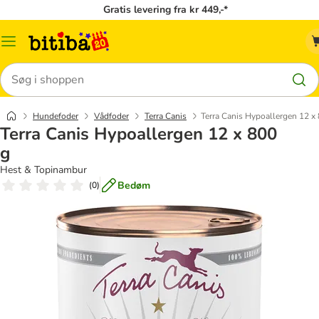
Gratis levering fra kr 449,-*
Menu
kategori
Søg
Hundefoder
Vådfoder
Terra Canis
Terra Canis Hypoallergen 12 x
Terra Canis Hypoallergen 12 x 800
g
Hest & Topinambur
Bedøm
(
0
)