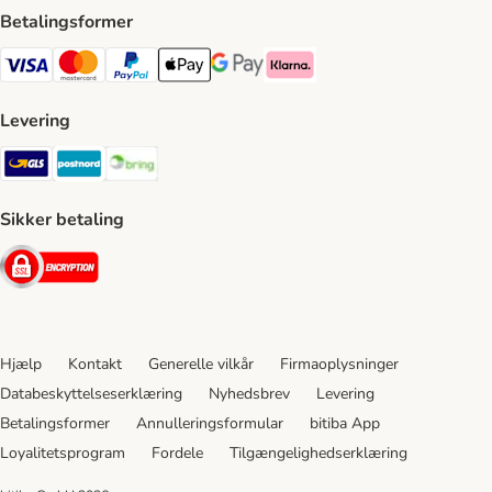
Betalingsformer
VISA Payment Method
Mastercard Payment Method
Paypal Payment Method
Apple Pay Payment Method
Google Pay Payment Method
Klarna Payment Method
Levering
GLS Shipping Method
Postnord Shipping Method
Bring Shipping Method
Sikker betaling
Security
Hjælp
Kontakt
Generelle vilkår
Firmaoplysninger
Databeskyttelseserklæring
Nyhedsbrev
Levering
Betalingsformer
Annulleringsformular
bitiba App
Loyalitetsprogram
Fordele
Tilgængelighedserklæring