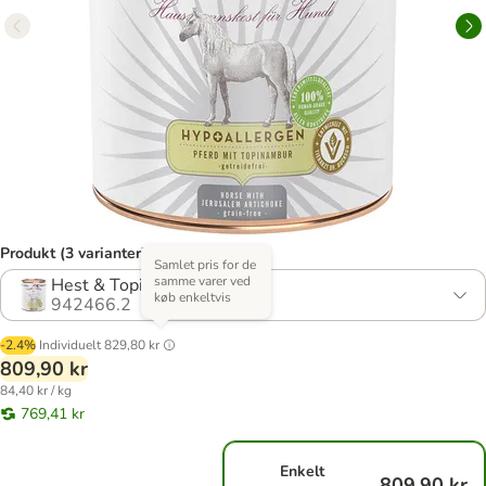
Produkt (3 varianter)
Samlet pris for de
samme varer ved
Hest & Topinambur
køb enkeltvis
942466.2
-2.4%
Individuelt
829,80 kr
809,90 kr
84,40 kr / kg
769,41 kr
Enkelt
809,90 kr