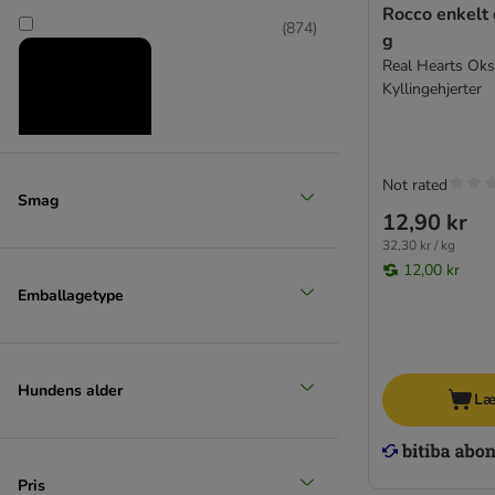
Rocco enkelt då
(
874
)
g
Real Hearts Oks
Kyllingehjerter
Not rated
Mellem 11-25 kg
Smag
12,90 kr
(
838
)
32,30 kr / kg
12,00 kr
Emballagetype
Stor 26-44 kg
Hundens alder
Læ
(
572
)
Pris