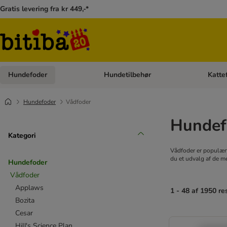
Gratis levering fra kr 449,-*
Hundefoder
Hundetilbehør
Katte
Åben kategori menu: Hundefoder
Åben ka
Hundefoder
Vådfoder
Hundef
Kategori
Vådfoder er populært
du et udvalg af de 
Hundefoder
Vådfoder
Applaws
1 - 48 af 1950 re
Bozita
Cesar
Hill's Science Plan