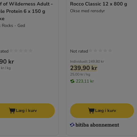
f of Wilderness Adult -
Rocco Classic 12 x 800 g
le Protein 6 x 150 g
Okse med rensdyr
ke
k Rocks - Ged
rated
Not rated
90 kr
Individuelt
249,80 kr
239,90 kr
kr / kg
25,00 kr / kg
223,11 kr
Læg i kurv
Læg i kurv