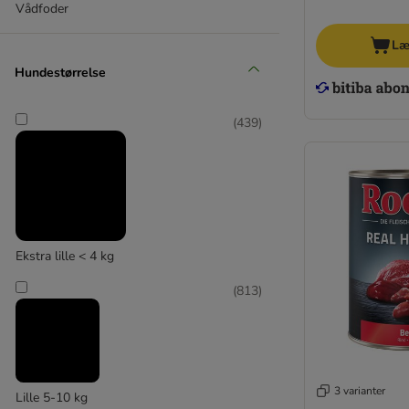
(
3
)
Vådfoder
Læ
Hundestørrelse
(
439
)
Animonda Carny
Ekstra lille < 4 kg
(
813
)
3 varianter
Lille 5-10 kg