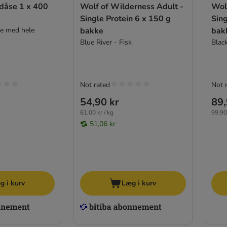
se 1 x 400
Wolf of Wilderness Adult -
Wol
Single Protein 6 x 150 g
Sing
e med hele
bakke
bak
Blue River - Fisk
Blac
Not rated
Not 
54,90 kr
89,
61,00 kr / kg
99,90 
51,06 kr
g i kurv
Læg i kurv