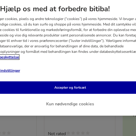
Hjælp os med at forbedre bitiba!
ger cookies, pixels og andre teknologier (“cookies”) på vores hjemmeside. Vi bruger 
dige cookies, så du kan surfe og shoppe på vores hjemmeside. Med dit samtykke vil
re cookies til funktionelle og markedsføringsformål, for at forbedre din oplevelse me
side og vise dig relevante produkter samt personaliserede annoncer. Du kan foreta
er til enhver tid i vores præferencecenter (“Juster indstillinger”). Yderligere inform
ataansvarlige, der er ansvarlig for behandlingen af ​​dine data, de behandlede
oplysninger og formålet med behandlingen kan findes under databeskyttelseserklæ
eskyttelse
indstillinger
16 varianter
5%
rness Adult -
Rocco Classic 12 x 800 g
Accepter og fortsæt
n 6 x 150 g
Blandet pakke I
Kun nødvendige cookies
is + Fisk
V
Not rated