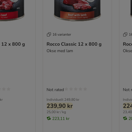
16 varianter
16
 12 x 800 g
Rocco Classic 12 x 800 g
Roc
Okse med lam
Okse
Not rated
Not 
kr
Individuelt
249,80 kr
Indiv
239,90 kr
224
25,00 kr / kg
23,40 
223,11 kr
2