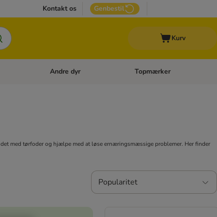
Kontakt os
Genbestil
Kurv
Andre dyr
Topmærker
 Kattetilbehør
Åben kategori menu: Veterinærfoder
Åben kategori menu: Andre d
andet med tørfoder og hjælpe med at løse ernæringsmæssige problemer. Her finder
Popularitet