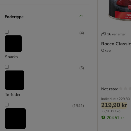
Ultima
Yarrah
Ziwi Peak
Fodertype
Almo Nature Daily
% Sparepakker
(
7
)
(
4
)
16 varianter
Kornfrit
Rocco Classic
Hvalpefoder
Okse
Snacks
Bosch
Eukanuba
(
5
)
Almo Nature HFC
(
1
)
Not rated
Tørfoder
Individuelt
229,80 
219,90 kr
(
1941
)
22,90 kr / kg
204,51 kr
Alpha Spirit