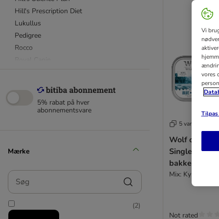
Hill's Prescription Diet
Lukullus
Vi bru
Pedigree
nødven
Rocco
aktive
hjemme
Royal Canin
ændring
Royal Canin Vet Diet
vores d
person
Wolf of Wilderness
Datab
5% rabat på hver
Almo Nature
abonnementsvare
Tilpas 
Alpha Spirit
5 varianter
animonda
Wolf of Wilde
Briantos
Single Protei
Mærke
Brit
bakke
Concept for Life Veterinary Diet
Mix: Kylling + Gr
Søg
Crave
Defu Økofoder
(
2
)
Dolina Noteci
Not rated