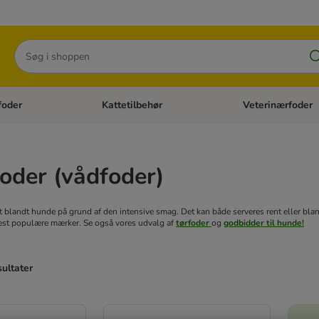
Søg
foder
Kattetilbehør
Veterinærfoder
tegori menu: Hundetilbehør
Åben kategori menu: Kattefoder
Åben kategori menu:
oder (vådfoder)
 blandt hunde på grund af den intensive smag. Det kan både serveres rent eller bl
mest populære mærker. Se også vores udvalg af
tørfoder
og
godbidder til hunde!
sultater