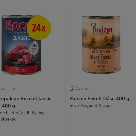
 varianter
2 varianter
repakke: Rocco Classic
Purizon Enkelt Dåse 400 g
x 400 g
Black Angus & Kalkun
ræ hjerter, Vildt, Kylling,
 oksekød