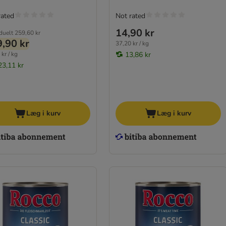
rated
Not rated
14,90 kr
iduelt
259,60 kr
,90 kr
37,20 kr / kg
kr / kg
13,86 kr
23,11 kr
Læg i kurv
Læg i kurv