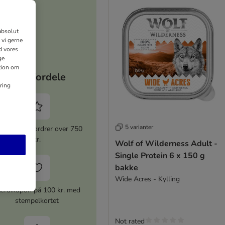
absolut
 vi gerne
d vores
ge
ation om
Dine fordele
ring
5 varianter
 rabat for ordrer over 750
kr.
Wolf of Wilderness Adult -
Single Protein 6 x 150 g
bakke
Wide Acres - Kylling
ærdikupon på 100 kr. med
stempelkortet
Not rated