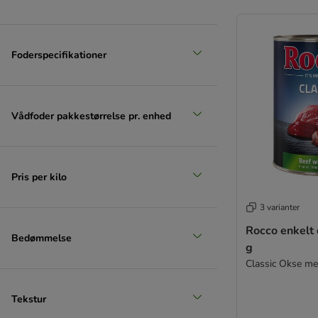
Foderspecifikationer
Ekstra stor > 45 kg
Vådfoder pakkestørrelse pr. enhed
Pris per kilo
3 varianter
Rocco enkelt då
Bedømmelse
g
Classic Okse me
Tekstur