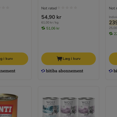
Not rated
Not 
54,90 kr
Indiv
239
61,00 kr / kg
51,06 kr
25,00 
2
g i kurv
Læg i kurv