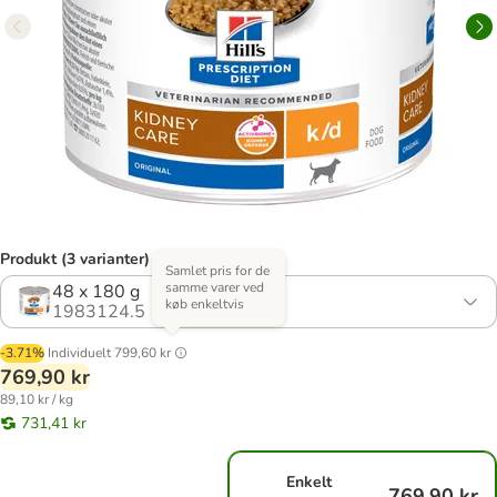
Produkt (3 varianter)
Samlet pris for de
samme varer ved
48 x 180 g
køb enkeltvis
1983124.5
-3.71%
Individuelt
799,60 kr
769,90 kr
89,10 kr / kg
731,41 kr
Enkelt
769,90 kr