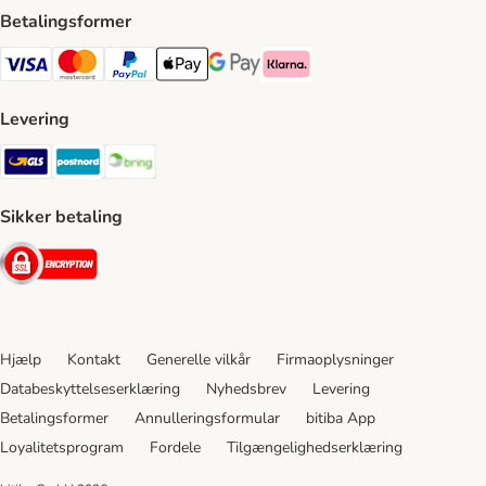
Betalingsformer
VISA Payment Method
Mastercard Payment Method
Paypal Payment Method
Apple Pay Payment Method
Google Pay Payment Method
Klarna Payment Method
Levering
GLS Shipping Method
Postnord Shipping Method
Bring Shipping Method
Sikker betaling
Security
Hjælp
Kontakt
Generelle vilkår
Firmaoplysninger
Databeskyttelseserklæring
Nyhedsbrev
Levering
Betalingsformer
Annulleringsformular
bitiba App
Loyalitetsprogram
Fordele
Tilgængelighedserklæring