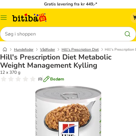
Gratis levering fra kr 449,-*
Menu
kategori
Søg
Hundefoder
Vådfoder
Hill's Prescription Diet
Hill's Prescriptio
Hill's Prescription Diet Metabolic
Weight Management Kylling
12 x 370 g
Bedøm
(
0
)