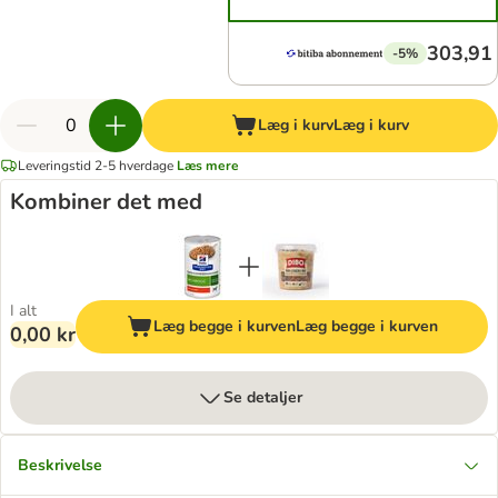
303,91 
-5%
Læg i kurv
Læg i kurv
Leveringstid 2-5 hverdage
Læs mere
Kombiner det med
I alt
Læg begge i kurven
Læg begge i kurven
0,00 kr
Se detaljer
Beskrivelse