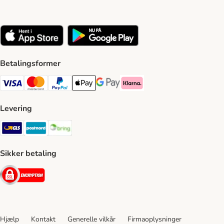
Betalingsformer
VISA Payment Method
Mastercard Payment Method
Paypal Payment Method
Apple Pay Payment Method
Google Pay Payment Method
Klarna Payment Method
Levering
GLS Shipping Method
Postnord Shipping Method
Bring Shipping Method
Sikker betaling
Security
Hjælp
Kontakt
Generelle vilkår
Firmaoplysninger