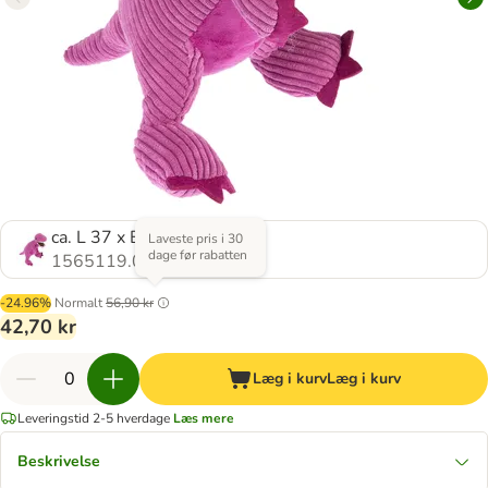
ca. L 37 x B 16 x H 16 cm
Laveste pris i 30
dage før rabatten
1565119.0
-24.96%
Normalt
56,90 kr
42,70 kr
Læg i kurv
Læg i kurv
Leveringstid 2-5 hverdage
Læs mere
Beskrivelse