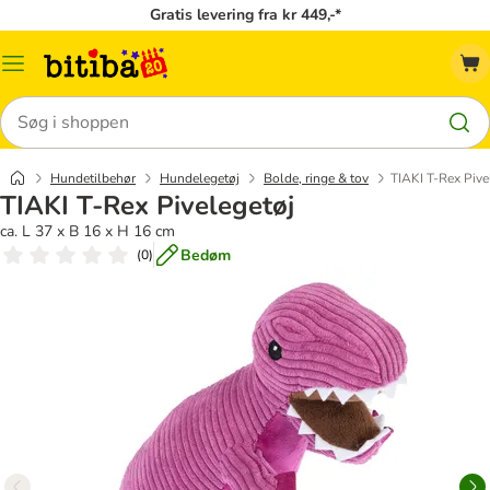
Gratis levering fra kr 449,-*
Menu
kategori
Søg
Hundetilbehør
Hundelegetøj
Bolde, ringe & tov
TIAKI T-Rex Pive
TIAKI T-Rex Pivelegetøj
ca. L 37 x B 16 x H 16 cm
Bedøm
(
0
)