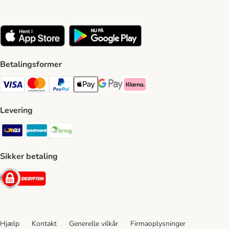
Betalingsformer
VISA Payment Method
Mastercard Payment Method
Paypal Payment Method
Apple Pay Payment Method
Google Pay Payment Method
Klarna Payment Method
Levering
GLS Shipping Method
Postnord Shipping Method
Bring Shipping Method
Sikker betaling
Security
Hjælp
Kontakt
Generelle vilkår
Firmaoplysninger