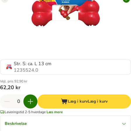
Str. S: ca. L 13 cm
1235524.0
Vejl. pris 92,90 kr
62,20 kr
Læg i kurv
Læg i kurv
Leveringstid 2-5 hverdage
Læs mere
Beskrivelse