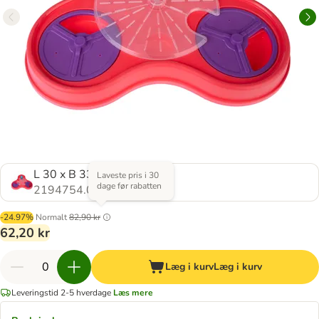
L 30 x B 33 x H 4,5 cm
Laveste pris i 30
dage før rabatten
2194754.0
-24.97%
Normalt
82,90 kr
62,20 kr
Læg i kurv
Læg i kurv
Leveringstid 2-5 hverdage
Læs mere