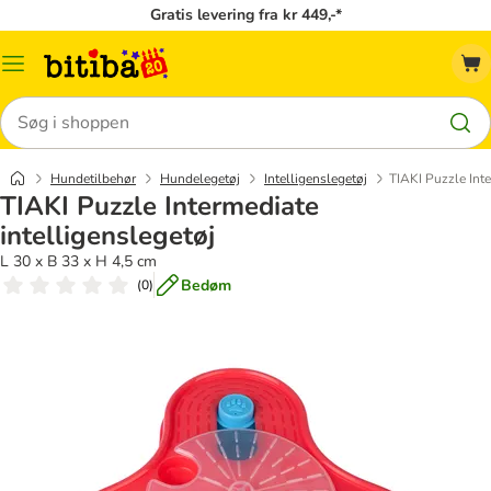
Gratis levering fra kr 449,-*
Menu
kategori
Søg
Hundetilbehør
Hundelegetøj
Intelligenslegetøj
TIAKI Puzzle Inte
TIAKI Puzzle Intermediate
intelligenslegetøj
L 30 x B 33 x H 4,5 cm
Bedøm
(
0
)