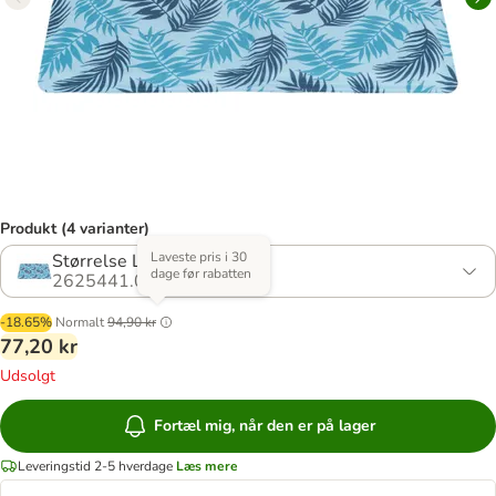
Produkt (4 varianter)
Laveste pris i 30
Størrelse L: L 90 x B 50 cm
dage før rabatten
2625441.0
-18.65%
Normalt
94,90 kr
77,20 kr
Udsolgt
Fortæl mig, når den er på lager
Leveringstid 2-5 hverdage
Læs mere