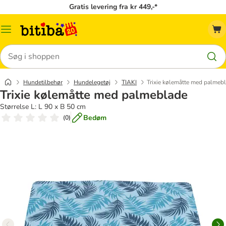
Gratis levering fra kr 449,-*
Menu
kategori
Søg
Hundetilbehør
Hundelegetøj
TIAKI
Trixie kølemåtte med palmeb
Trixie kølemåtte med palmeblade
Størrelse L: L 90 x B 50 cm
Bedøm
(
0
)