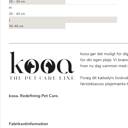
26 - 34 cm
M
30 - 40 cm
L
36-46 cm
___________________________________________________________
kooa gør det muligt for di
for din egen pleje: Vi bræ
hver ny dag sammen med d
Forøg dit kæledyrs livskval
førsteklasses plejemærke ti
kooa. Redefining Pet Care.
Fabrikantinformation