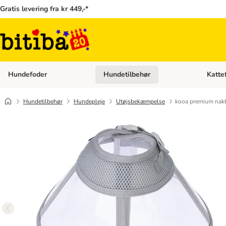
Gratis levering fra kr 449,-*
Hundefoder
Hundetilbehør
Katte
Åben kategori menu: Hundefoder
Åben ka
Hundetilbehør
Hundepleje
Utøjsbekæmpelse
kooa premium nakk