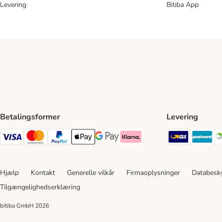
Levering
Bitiba App
Betalingsformer
Levering
GLS Ship
Po
VISA Payment Method
Mastercard Payment Method
Paypal Payment Method
Apple Pay Payment Method
Google Pay Payment Method
Klarna Payment Method
Hjælp
Kontakt
Generelle vilkår
Firmaoplysninger
Databesky
Tilgængelighedserklæring
bitiba GmbH
2026