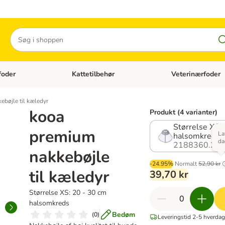
Søg
foder
Kattetilbehør
Veterinærfoder
tegori menu: Hundetilbehør
Åben kategori menu: Kattefoder
Åben kategori menu:
ebøjle til kæledyr
kooa
Produkt (4 varianter)
Størrelse XS:
premium
La
halsomkreds
da
2188360.2
nakkebøjle
-24.95%
Normalt
52,90 kr
til kæledyr
39,70 kr
Størrelse XS: 20 - 30 cm
halsomkreds
Bedøm
(
0
)
Leveringstid 2-5 hverda