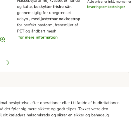
Nakkebøjle af høj kvalitet til hunde
Alle priser er inkl. moms
men
og katte,
beskytter friske sår
,
leveringsomkostninger
gennemsigtig for ubegrænset
udsyn
, med justerbar nakkestrop
for perfekt pasform, fremstillet af
PET og åndbart mesh
for mere information
l beskyttelse efter operationer eller i tilfælde af hudirritationer.
 så det føler sig mere sikkert og godt tilpas. Takket være den
til dit kæledyrs halsomkreds og sikrer en sikker og behagelig