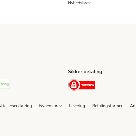
Nyhedsbrev
Sikker betaling
ping Method
stnord Shipping Method
Bring Shipping Method
Security
ttelseserklæring
Nyhedsbrev
Levering
Betalingsformer
An