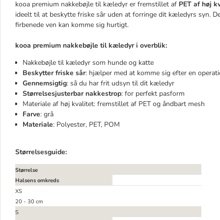
kooa premium nakkebøjle til kæledyr er fremstillet af
PET af høj k
ideelt til at beskytte friske sår uden at forringe dit kæledyrs syn.
firbenede ven kan komme sig hurtigt.
kooa premium nakkebøjle til kæledyr i overblik:
Nakkebøjle til kæledyr som hunde og katte
Beskytter friske sår
: hjælper med at komme sig efter en operat
Gennemsigtig
: så du har frit udsyn til dit kæledyr
Størrelsesjusterbar nakkestrop
: for perfekt pasform
Materiale af høj kvalitet: fremstillet af PET og åndbart mesh
Farve
: grå
Materiale
: Polyester, PET, POM
Størrelsesguide:
Størrelse
Halsens omkreds
XS
20 - 30 cm
S