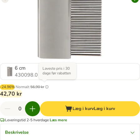
6 cm
Laveste pris i 30
dage før rabatten
430098.0
-24.96%
Normalt
56,90 kr
42,70 kr
Læg i kurv
Læg i kurv
Leveringstid 2-5 hverdage
Læs mere
Beskrivelse