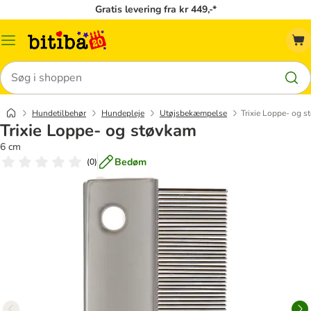
Gratis levering fra kr 449,-*
Menu
kategori
Søg
Hundetilbehør
Hundepleje
Utøjsbekæmpelse
Trixie Loppe- og 
Trixie Loppe- og støvkam
6 cm
Bedøm
(
0
)