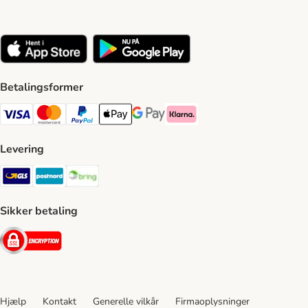
Betalingsformer
VISA Payment Method
Mastercard Payment Method
Paypal Payment Method
Apple Pay Payment Method
Google Pay Payment Method
Klarna Payment Method
Levering
GLS Shipping Method
Postnord Shipping Method
Bring Shipping Method
Sikker betaling
Security
Hjælp
Kontakt
Generelle vilkår
Firmaoplysninger