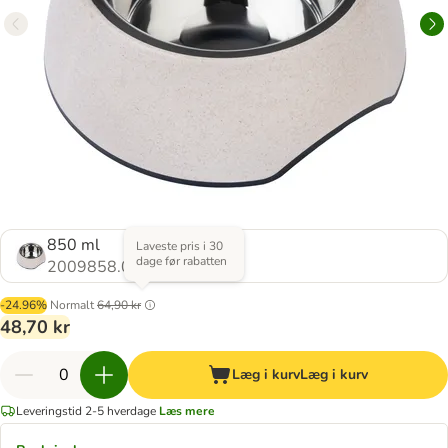
850 ml
Laveste pris i 30
dage før rabatten
2009858.0
-24.96%
Normalt
64,90 kr
48,70 kr
Læg i kurv
Læg i kurv
Leveringstid 2-5 hverdage
Læs mere