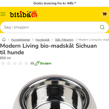
Gratis levering fra kr 449,-*
Menu
kategori
Søg
Hundetilbehør
Hundeskål
Stål / Melamin
Modern Living bio-mads
Modern Living bio-madskål Sichuan
til hunde
850 ml
Bedøm
(
0
)