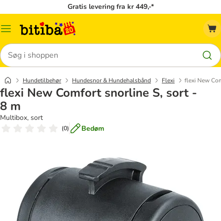
Gratis levering fra kr 449,-*
Menu
kategori
Søg
Hundetilbehør
Hundesnor & Hundehalsbånd
Flexi
flexi New Com
flexi New Comfort snorline S, sort -
8 m
Multibox, sort
Bedøm
(
0
)